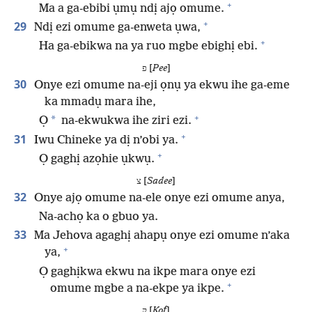
+
Ma a ga-ebibi ụmụ ndị ajọ omume.
+
29
Ndị ezi omume ga-enweta ụwa,
+
Ha ga-ebikwa na ya ruo mgbe ebighị ebi.
פ [
Pee
]
30
Onye ezi omume na-eji ọnụ ya ekwu ihe ga-eme
ka mmadụ mara ihe,
+
*
Ọ
na-ekwukwa ihe ziri ezi.
+
31
Iwu Chineke ya dị n’obi ya.
+
Ọ gaghị azọhie ụkwụ.
צ [
Sadee
]
32
Onye ajọ omume na-ele onye ezi omume anya,
Na-achọ ka o gbuo ya.
33
Ma Jehova agaghị ahapụ onye ezi omume n’aka
+
ya,
Ọ gaghịkwa ekwu na ikpe mara onye ezi
+
omume mgbe a na-ekpe ya ikpe.
ק [
Kof
]