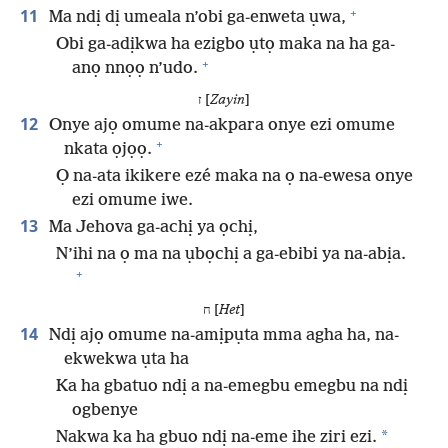
+
11
Ma ndị dị umeala n’obi ga-enweta ụwa,
Obi ga-adịkwa ha ezigbo ụtọ maka na ha ga-
+
anọ nnọọ n’udo.
ז [
Zayin
]
12
Onye ajọ omume na-akpara onye ezi omume
+
nkata ọjọọ.
Ọ na-ata ikikere ezé maka na ọ na-ewesa onye
ezi omume iwe.
13
Ma Jehova ga-achị ya ọchị,
N’ihi na ọ ma na ụbọchị a ga-ebibi ya na-abịa.
+
ח [
Het
]
14
Ndị ajọ omume na-amịpụta mma agha ha, na-
ekwekwa ụta ha
Ka ha gbatuo ndị a na-emegbu emegbu na ndị
ogbenye
*
Nakwa ka ha gbuo ndị na-eme ihe ziri ezi.