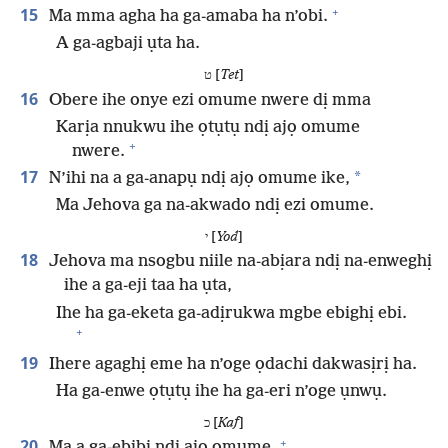
+
15
Ma mma agha ha ga-amaba ha n’obi.
A ga-agbaji ụta ha.
ט [
Tet
]
16
Obere ihe onye ezi omume nwere dị mma
Karịa nnukwu ihe ọtụtụ ndị ajọ omume
+
nwere.
17
*
N’ihi na a ga-anapụ ndị ajọ omume ike,
Ma Jehova ga na-akwado ndị ezi omume.
י [
Yod
]
18
Jehova ma nsogbu niile na-abịara ndị na-enweghị
ihe a ga-eji taa ha ụta,
Ihe ha ga-eketa ga-adịrukwa mgbe ebighị ebi.
+
19
Ihere agaghị eme ha n’oge ọdachi dakwasịrị ha.
Ha ga-enwe ọtụtụ ihe ha ga-eri n’oge ụnwụ.
כ [
Kaf
]
+
20
Ma a ga-ebibi ndị ajọ omume.