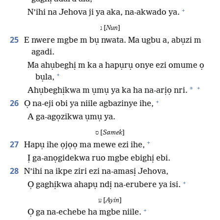
+
N’ihi na Jehova ji ya aka, na-akwado ya.
נ [
Nun
]
25
E nwere mgbe m bụ nwata. Ma ugbu a, abụzi m
agadi.
Ma ahụbeghị m ka a hapụrụ onye ezi omume ọ
+
bụla,
+
*
Ahụbeghịkwa m ụmụ ya ka ha na-arịọ nri.
+
26
Ọ na-eji obi ya niile agbazinye ihe,
A ga-agọzikwa ụmụ ya.
ס [
Samek
]
+
27
Hapụ ihe ọjọọ ma mewe ezi ihe,
Ị ga-anọgidekwa ruo mgbe ebighị ebi.
28
N’ihi na ikpe ziri ezi na-amasị Jehova,
+
Ọ gaghịkwa ahapụ ndị na-erubere ya isi.
ע [
Ayin
]
+
Ọ ga na-echebe ha mgbe niile.