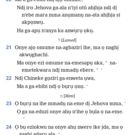
Ndị iro Jehova ga-ala n’iyi otú ahịhịa ndị dị
n’ebe mara mma anụmanụ na-ata ahịhịa si
akpọnwụ.
Ha ga-apụ n’anya ka anwụrụ ọkụ.
ל [
Lamed
]
21
Onye ajọ omume na-agbaziri ihe, ma ọ naghị
akwụghachi.
*
Ma onye ezi omume na-emesapụ aka,
na-
+
*
emetekwara ndị mmadụ ebere.
22
Ndị Chineke gọziri ga-enweta ụwa,
+
Ma a ga-ebibi ndị ọ bụrụ ọnụ.
מ [
Mem
]
+
23
Ọ bụrụ na ihe mmadụ na-eme dị Jehova mma,
Ọ ga na-eduzi onye ahụ n’ihe ọ bụla ọ na-eme.
+
24
Ọ bụ eziokwu na onye ahụ nwere ike ịda, ma ọ
+
gaghị adaru ala,