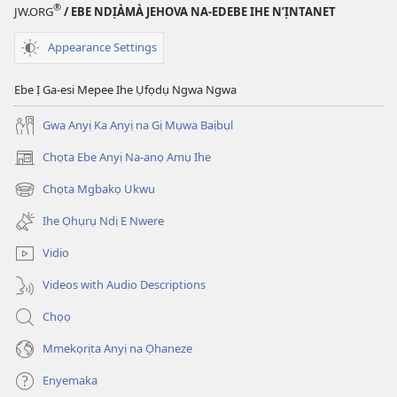
®
JW.ORG
/ EBE NDỊÀMÀ JEHOVA NA-EDEBE IHE N’ỊNTANET
Appearance Settings
Ebe Ị Ga-esi Mepee Ihe Ụfọdụ Ngwa Ngwa
Gwa Anyị Ka Anyị na Gị Mụwa Baịbụl
Chọta Ebe Anyị Na-anọ Amụ Ihe
(ga-
emepere
Chọta Mgbakọ Ukwu
(ga-
gị
emepere
ebe
Ihe Ọhụrụ Ndị E Nwere
gị
ọzọ
ebe
ị
Vidio
ọzọ
ga-
ị
anọ
Videos with Audio Descriptions
ga-
gụọ
anọ
ya)
Chọọ
gụọ
ya)
Mmekọrịta Anyị na Ọhaneze
Enyemaka