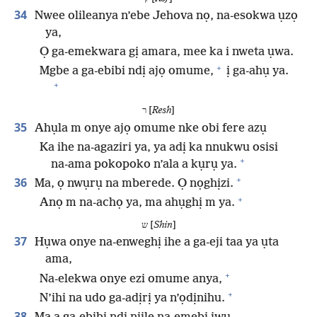
34
Nwee olileanya n’ebe Jehova nọ, na-esokwa ụzọ
ya,
Ọ ga-emekwara gị amara, mee ka i nweta ụwa.
+
Mgbe a ga-ebibi ndị ajọ omume,
ị ga-ahụ ya.
+
ר [
Resh
]
35
Ahụla m onye ajọ omume nke obi fere azụ
Ka ihe na-agaziri ya, ya adị ka nnukwu osisi
+
na-ama pokopoko n’ala a kụrụ ya.
+
36
Ma, ọ nwụrụ na mberede. Ọ nọghịzi.
+
Anọ m na-achọ ya, ma ahụghị m ya.
ש [
Shin
]
37
Hụwa onye na-enweghị ihe a ga-eji taa ya ụta
ama,
+
Na-elekwa onye ezi omume anya,
+
N’ihi na udo ga-adịrị ya n’ọdịnihu.
38