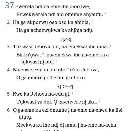
37
Ewerela ndị na-eme ihe ọjọọ iwe,
+
Enwekwarala ndị ajọ omume anyaụfụ.
+
2
Ha ga-akpọnwụ ọsọ ọsọ ka ahịhịa,
Ha ga-achanwụkwa ka ahịhịa ndụ.
ב [
Bet
]
+
3
Tụkwasị Jehova obi, na-emekwa ihe ọma.
*
Biri n’ụwa,
na-emekwa ihe ga-eme ka a
+
tụkwasị gị obi.
4
*
Na-enwe ezigbo obi ụtọ
n’ihi Jehova,
Ọ ga-emere gị ihe obi gị chọrọ.
ג [
Gimel
]
+
5
*
Kwe ka Jehova na-edu gị.
+
Tụkwasị ya obi. Ọ ga-enyere gị aka.
6
Ọ ga-eme ka ezi omume ị na-eme na-enwu ka ìhè
ụtụtụ,
Meekwa ka ihe ndị dị mma ị na-eme na-acha