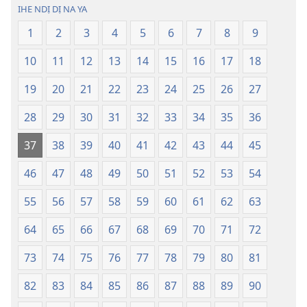
Ụwa
Ụwa
IHE NDỊ DỊ NA YA
Ọhụrụ
Ọhụrụ
1
2
3
4
5
6
7
8
9
(Nke
(Nke
E
E
10
11
12
13
14
15
16
17
18
Degharịrị
Degharịrị
n'Afọ 2013)
n'Afọ 2013)
19
20
21
22
23
24
25
26
27
28
29
30
31
32
33
34
35
36
37
38
39
40
41
42
43
44
45
46
47
48
49
50
51
52
53
54
55
56
57
58
59
60
61
62
63
64
65
66
67
68
69
70
71
72
73
74
75
76
77
78
79
80
81
82
83
84
85
86
87
88
89
90