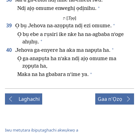
Ma a ga-ebibi ndị niile na-emebi iwu.
+
Ndị ajọ omume enweghị ọdịnihu.
ת [
Tọọ
]
+
39
Ọ bụ Jehova na-azọpụta ndị ezi omume.
Ọ bụ ebe a rụsiri ike nke ha na-agbaba n’oge
+
ahụhụ.
+
40
Jehova ga-enyere ha aka ma napụta ha.
Ọ ga-anapụta ha n’aka ndị ajọ omume ma
zọpụta ha,
+
Maka na ha gbabara n’ime ya.
Laghachi
Gaa n'Ọzọ
Iwu metụtara ibipụtaghachi akwụkwọ a