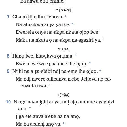
ka anwụ etiti ehihie.
ד [
Dalet
]
+
7
Gba nkịtị n’ihu Jehova,
*
Na-atụsikwa anya ya ike.
Ewerela onye na-akpa nkata ọjọọ iwe
+
Maka na nkata ọ na-akpa na-agaziri ya.
ה [
Hee
]
+
8
Hapụ iwe, hapụkwa ọnụma.
*
Ewela iwe wee gaa mee ihe ọjọọ.
+
9
N’ihi na a ga-ebibi ndị na-eme ihe ọjọọ.
Ma ndị nwere olileanya n’ebe Jehova nọ ga-
+
enweta ụwa.
ו [
Wọọ
]
10
N’oge na-adịghị anya, ndị ajọ omume agaghịzi
+
anọ.
Ị ga-ele anya n’ebe ha na-anọ,
+
Ma ha agaghị anọ ya.