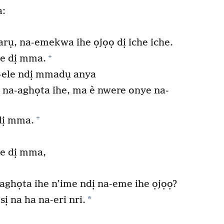
a:
ụ, na-emekwa ihe ọjọọ dị iche iche.
+
he dị mma.
-ele ndị mmadụ anya
 na-aghọta ihe, ma è nwere onye na-
+
dị mma.
he dị mma,
aghọta ihe n’ime ndị na-eme ihe ọjọọ?
*
sị na ha na-eri nri.