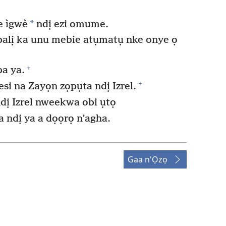
*
e ìgwè
ndị ezi omume.
alị ka unu mebie atụmatụ nke onye ọ
+
a ya.
+
si na Zayọn zọpụta ndị Izrel.
dị Izrel nweekwa obi ụtọ
 ndị ya a dọọrọ n’agha.
Gaa n'Ọzọ