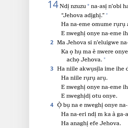
14
*
Ndị nzuzu
na-asị n’obi h
+
“Jehova adịghị.”
Ha na-eme omume rụrụ ar
E nweghị onye na-eme i
2
Ma Jehova si n’eluigwe na
Ka ọ hụ ma è nwere onye
+
achọ Jehova.
3
Ha niile akwụsịla ime ihe 
Ha niile rụrụ arụ.
E nweghị onye na-eme i
E nweghịdị otu onye.
4
Ọ̀ bụ na e nweghị onye na-
Ha na-eri ndị m ka à ga-a
Ha anaghị efe Jehova.