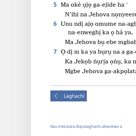
5
+
Ma oké ụjọ ga-ejide ha
N’ihi na Jehova nọnyeer
6
Unu ndị ajọ omume na-agb
na-enweghị ka ọ hà ya,
Ma Jehova bụ ebe mgbab
7
Ọ dị m ka ya bụrụ na a ga-e
Ka Jekọb ṅụrịa ọṅụ, ka n
Mgbe Jehova ga-akpọlata
Laghachi
Iwu metụtara ibipụtaghachi akwụkwọ a