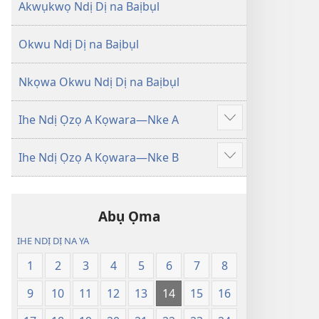
Degharịrị
Degharịrị
Akwụkwọ Ndị Dị na Baịbụl
n'Afọ 2013)
n'Afọ 2013)
Okwu Ndị Dị na Baịbụl
Nkọwa Okwu Ndị Dị na Baịbụl
Ihe Ndị Ọzọ A Kọwara—Nke A
Gosikwuo
Ihe Ndị Ọzọ A Kọwara—Nke B
Gosikwuo
Abụ Ọma
IHE NDỊ DỊ NA YA
1
2
3
4
5
6
7
8
9
10
11
12
13
14
15
16