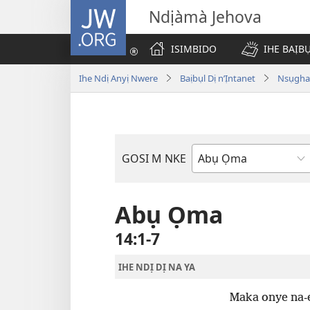
JW.ORG
Ndịàmà Jehova
ISIMBIDO
IHE BAỊB
Ihe Ndị Anyị Nwere
Baịbụl Dị n’Ịntanet
Nsụghar
GOSI M NKE
Akwụkwọ
Baịbụl
Abụ Ọma
14:1-7
IHE NDỊ DỊ NA YA
Maka onye na-