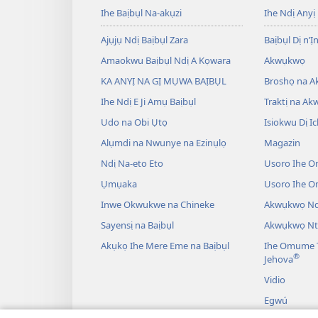
Ihe Baịbụl Na-akụzi
Ihe Ndị Anyị
Ajụjụ Ndị Baịbụl Zara
Baịbụl Dị n’Ị
Amaokwu Baịbụl Ndị A Kọwara
Akwụkwọ
KA ANYỊ NA GỊ MỤWA BAỊBỤL
Broshọ na 
Ihe Ndị E Ji Amụ Baịbụl
Traktị na A
Udo na Obi Ụtọ
Isiokwu Dị Ic
Alụmdi na Nwunye na Ezinụlọ
Magazin
Ndị Na-eto Eto
Usoro Ihe O
Ụmụaka
Usoro Ihe 
Inwe Okwukwe na Chineke
Akwụkwọ Ndị
Sayensị na Baịbụl
Akwụkwọ Nt
Akụkọ Ihe Mere Eme na Baịbụl
Ihe Omume T
®
Jehova
Vidio
Egwú