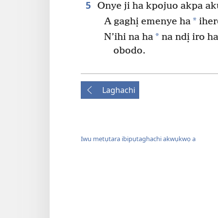
5
Onye ji ha kpojuo akpa akú
*
A gaghị emenye ha
iher
*
N’ihi na ha
na ndị iro h
obodo.
Laghachi
Iwu metụtara ibipụtaghachi akwụkwọ a