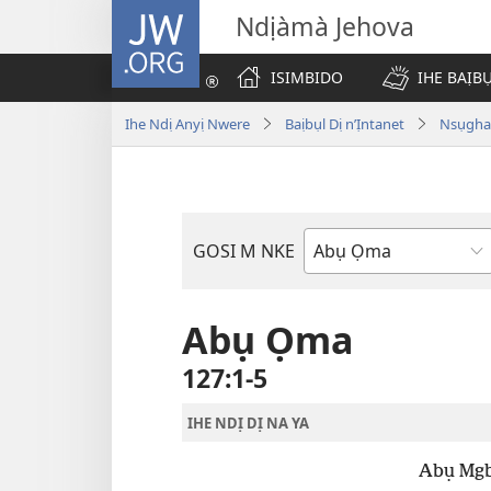
JW.ORG
Ndịàmà Jehova
ISIMBIDO
IHE BAỊB
Ihe Ndị Anyị Nwere
Baịbụl Dị n’Ịntanet
Nsụghar
GOSI M NKE
Akwụkwọ
Baịbụl
Abụ Ọma
127:1-5
IHE NDỊ DỊ NA YA
Abụ Mgb