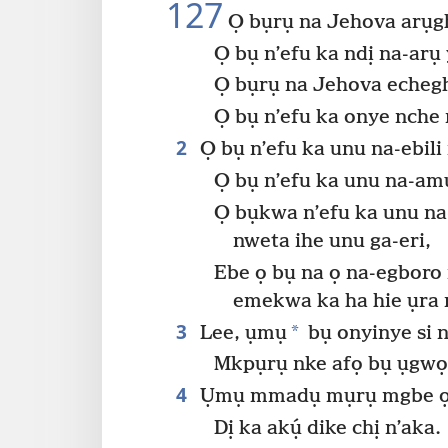
127
Ọ bụrụ na Jehova arụgh
Ọ bụ n’efu ka ndị na-arụ 
Ọ bụrụ na Jehova echeg
Ọ bụ n’efu ka onye nche
2
Ọ bụ n’efu ka unu na-ebili 
Ọ bụ n’efu ka unu na-amụ
Ọ bụkwa n’efu ka unu na
nweta ihe unu ga-eri,
Ebe ọ bụ na ọ na-egboro 
emekwa ka ha hie ụra
3
*
Lee, ụmụ
bụ onyinye si 
Mkpụrụ nke afọ bụ ụgwọ
4
Ụmụ mmadụ mụrụ mgbe ọ 
Dị ka akụ́ dike chị n’aka.