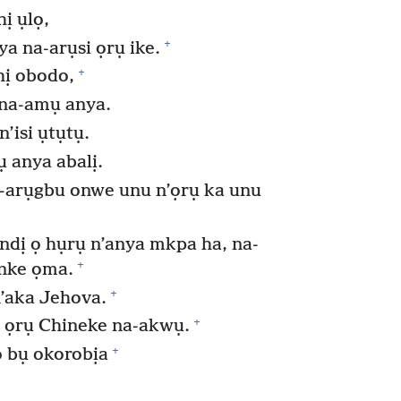
ị ụlọ,
+
ya na-arụsi ọrụ ike.
+
hị obodo,
 na-amụ anya.
n’isi ụtụtụ.
 anya abalị.
-arụgbu onwe unu n’ọrụ ka unu
ndị ọ hụrụ n’anya mkpa ha, na-
+
 nke ọma.
+
n’aka Jehova.
+
 ọrụ Chineke na-akwụ.
+
bụ okorobịa