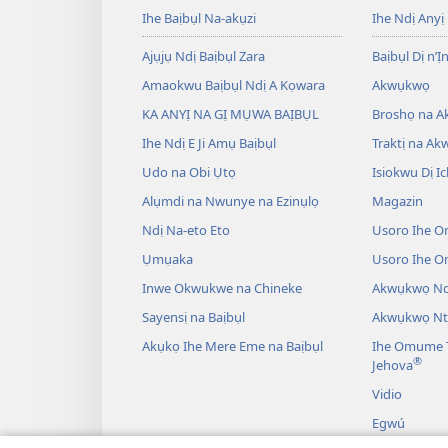
Ihe Baịbụl Na-akụzi
Ihe Ndị Anyị
Ajụjụ Ndị Baịbụl Zara
Baịbụl Dị n’Ị
Amaokwu Baịbụl Ndị A Kọwara
Akwụkwọ
KA ANYỊ NA GỊ MỤWA BAỊBỤL
Broshọ na 
Ihe Ndị E Ji Amụ Baịbụl
Traktị na A
Udo na Obi Ụtọ
Isiokwu Dị Ic
Alụmdi na Nwunye na Ezinụlọ
Magazin
Ndị Na-eto Eto
Usoro Ihe O
Ụmụaka
Usoro Ihe 
Inwe Okwukwe na Chineke
Akwụkwọ Ndị
Sayensị na Baịbụl
Akwụkwọ Nt
Akụkọ Ihe Mere Eme na Baịbụl
Ihe Omume T
®
Jehova
Vidio
Egwú