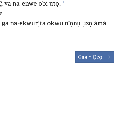
+
̣ ya na-enwe obi ụtọ.
e
a ga na-ekwurịta okwu n’ọnụ ụzọ ámá
Gaa n'Ọzọ