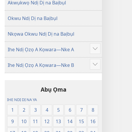
Degharịrị
Degharịrị
Akwụkwọ Ndị Dị na Baịbụl
n'Afọ 2013)
n'Afọ 2013)
Okwu Ndị Dị na Baịbụl
Nkọwa Okwu Ndị Dị na Baịbụl
Ihe Ndị Ọzọ A Kọwara—Nke A
Gosikwuo
Ihe Ndị Ọzọ A Kọwara—Nke B
Gosikwuo
Abụ Ọma
IHE NDỊ DỊ NA YA
1
2
3
4
5
6
7
8
9
10
11
12
13
14
15
16