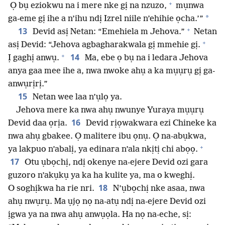
+
Ọ bụ eziokwu na i mere nke gị na nzuzo,
mụnwa
*
ga-eme gị ihe a n’ihu ndị Izrel niile n’ehihie ọcha.’”
+
13
Devid asị Netan: “Emehiela m Jehova.”
Netan
+
asị Devid: “Jehova agbagharakwala gị mmehie gị.
+
14
Ị gaghị anwụ.
Ma, ebe ọ bụ na i ledara Jehova
anya gaa mee ihe a, nwa nwoke ahụ a ka mụụrụ gị ga-
anwụrịrị.”
15
Netan wee laa n’ụlọ ya.
Jehova mere ka nwa ahụ nwunye Yuraya mụụrụ
16
Devid daa ọrịa.
Devid rịọwakwara ezi Chineke ka
nwa ahụ gbakee. Ọ malitere ibu ọnụ. Ọ na-abụkwa,
+
ya lakpuo n’abalị, ya edinara n’ala nkịtị chi abọọ.
17
Otu ụbọchị, ndị okenye na-ejere Devid ozi gara
guzoro n’akụkụ ya ka ha kulite ya, ma o kweghị.
18
O soghịkwa ha rie nri.
N’ụbọchị nke asaa, nwa
ahụ nwụrụ. Ma ụjọ nọ na-atụ ndị na-ejere Devid ozi
ịgwa ya na nwa ahụ anwụọla. Ha nọ na-eche, sị: