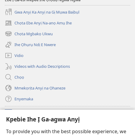
Gwa Anyị Ka Anyị na Gị Mụwa Baịbụl
Chọta Ebe Anyị Na-anọ Amụ Ihe
(ga-
emepere
Chọta Mgbakọ Ukwu
(ga-
gị
emepere
ebe
Ihe Ọhụrụ Ndị E Nwere
gị
ọzọ
ebe
ị
Vidio
ọzọ
ga-
ị
anọ
Videos with Audio Descriptions
ga-
gụọ
anọ
ya)
Chọọ
gụọ
ya)
Mmekọrịta Anyị na Ọhaneze
Enyemaka
Onyinye
(ga-
Kpebie Ihe Ị Ga-agwa Anyị
emepere
gị
Ọ́bá Akwụkwọ Anyị NKE DỊ N’ỊNTANET™
To provide you with the best possible experience, we
(ga-
ebe