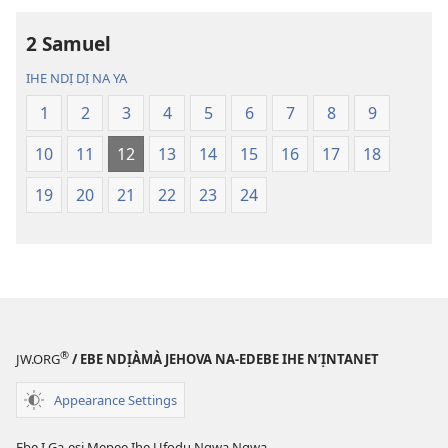
nke
nke
2 Samuel
Nsụgharị
Nsụgharị
Ụwa
Ụwa
IHE NDỊ DỊ NA YA
Ọhụrụ
Ọhụrụ
1
2
3
4
5
6
7
8
9
(Nke
(Nke
E
E
10
11
12
13
14
15
16
17
18
Degharịrị
Degharịrị
n'Afọ 2013)
n'Afọ 2013)
19
20
21
22
23
24
®
JW.ORG
/ EBE NDỊÀMÀ JEHOVA NA-EDEBE IHE N’ỊNTANET
Appearance Settings
Ebe Ị Ga-esi Mepee Ihe Ụfọdụ Ngwa Ngwa