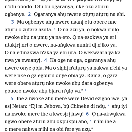
n’otu obodo. Otu bụ ọgaranya, nke ọzọ abụrụ
2
ogbenye.
Ọgaranya ahụ nwere ọtụtụ atụrụ na ehi.
+
3
Ma ogbenye ahụ nwere naanị otu obere nne
+
atụrụ ọ zụtara azụta.
Ọ na-azụ ya, ọ nọkwa n’ụlọ
nwoke ahụ na ụmụ ya na-eto. Ọ na-esokwa ya eri
ntakịrị nri o nwere, na-aṅụkwa mmiri dị n’iko ya.
Ọ na-edinakwa n’aka ya ehi ụra. O wekwaara ya ka
4
nwa ya nwaanyị.
Ka oge na-aga, ọgaranya ahụ
nwere onye ọbịa. Ma o sighị n’atụrụ ya nakwa n’ehi ya
were nke ọ ga-egburu onye ọbịa ya. Kama, ọ gara
were obere atụrụ nke nwoke ahụ dara ogbenye
+
gbuoro nwoke ahụ bịara n’ụlọ ya.”
5
Ihe a nwoke ahụ mere were Devid ezigbo iwe, ya
+
asị Netan: “Eji m Jehova, bụ́ Chineke dị ndụ,
aṅụ iyi
6
na nwoke mere ihe a kwesịrị ịnwụ!
Ọ ga-akwụkwa
+
ụgwọ obere atụrụ ahụ okpukpu anọ,
n’ihi ihe a
o mere nakwa n’ihi na obi fere ya azụ.”