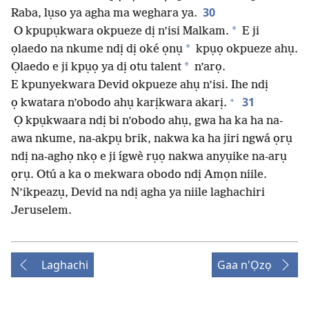
30
Raba, lụso ya agha ma weghara ya.
*
O kpupụkwara okpueze dị n’isi Malkam.
E ji
*
ọlaedo na nkume ndị dị oké ọnụ
kpụọ okpueze ahụ.
*
Ọlaedo e ji kpụọ ya dị otu talent
n’arọ.
E kpunyekwara Devid okpueze ahụ n’isi. Ihe ndị
+
31
ọ kwatara n’obodo ahụ karịkwara akarị.
Ọ kpụkwaara ndị bi n’obodo ahụ, gwa ha ka ha na-
awa nkume, na-akpụ brik, nakwa ka ha jiri ngwá ọrụ
ndị na-aghọ nkọ e ji ígwè rụọ nakwa anyụike na-arụ
ọrụ. Otú a ka o mekwara obodo ndị Amọn niile.
N’ikpeazụ, Devid na ndị agha ya niile laghachiri
Jeruselem.
Laghachi
Gaa n'Ọzọ