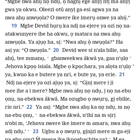
“Mgbe nwa ahụ nọ ndụ, ọ naghị ege anyị ntị ma anyị
gwa ya okwu. Oleezi otú anyị ga-esi agwa ya na
nwa ahụ anwụọla? O nwere ike imerụ onwe ya ahụ́.”
19
Mgbe Devid hụrụ ka ndị na-ejere ya ozi nọ na-
atakwunyere ibe ha okwu, ọ matara na nwa ahụ
anwụọla. Ya ajụọ ha, sị: “Nwa ahụ ọ̀ nwụọla?” Ha
20
asị ya: “Ọ nwụọla.”
Devid wee si n’ala bilie, saa
+
+
ahụ́, tee mmanụ,
gbanweekwa ákwà ya, gaa n’ụlọ
*
Jehova kpọọ isiala. Mgbe ọ kpọchara, ya alọta n’ụlọ
21
ya, kwuo ka e butere ya nri, e bute ya, ya erie.
Ndị na-ejere ya ozi ajụọ ya, sị: “Gịnị mere i ji
mee ihe a i mere? Mgbe nwa ahụ nọ ndụ, ị nọ na-ebu
ọnụ, na-ebekwa ákwá. Ma ozugbo ọ nwụrụ, gị ebilie,
22
rie nri.”
Ya asị: “Mgbe nwa ahụ ka nọ ndụ, m nọ
+
na-ebu ọnụ,
na-ebekwa ákwá, n’ihi na m sịrị
n’obi m, ‘Jehova nwere ike imere m amara, nwa ahụ
+
23
adị ndụ.’
Ugbu a ọ nwụrụ, gịnịzi mere m ga-eji
+
na-ebu ọnụ? M̀ nwere ike ịkpọghachite ya?
M ga-