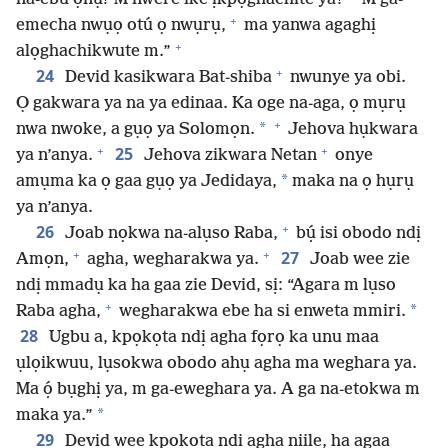
+
emecha nwụọ otú ọ nwụrụ,
ma yanwa agaghị
+
alọghachikwute m.”
+
24
Devid kasikwara Bat-shiba
nwunye ya obi.
Ọ gakwara ya na ya edinaa. Ka oge na-aga, ọ mụrụ
+
*
nwa nwoke, a gụọ ya Solomọn.
Jehova hụkwara
+
+
25
ya n’anya.
Jehova zikwara Netan
onye
*
amụma ka ọ gaa gụọ ya Jedidaya,
maka na ọ hụrụ
ya n’anya.
+
26
Joab nọkwa na-alụso Raba,
bụ́ isi obodo ndị
+
+
27
Amọn,
agha, wegharakwa ya.
Joab wee zie
ndị mmadụ ka ha gaa zie Devid, sị: “Agara m lụso
+
*
Raba agha,
wegharakwa ebe ha si enweta mmiri.
28
Ugbu a, kpọkọta ndị agha fọrọ ka unu maa
ụlọikwuu, lụsokwa obodo ahụ agha ma weghara ya.
Ma ọ́ bụghị ya, m ga-eweghara ya. A ga na-etokwa m
*
maka ya.”
29
Devid wee kpọkọta ndị agha niile, ha agaa