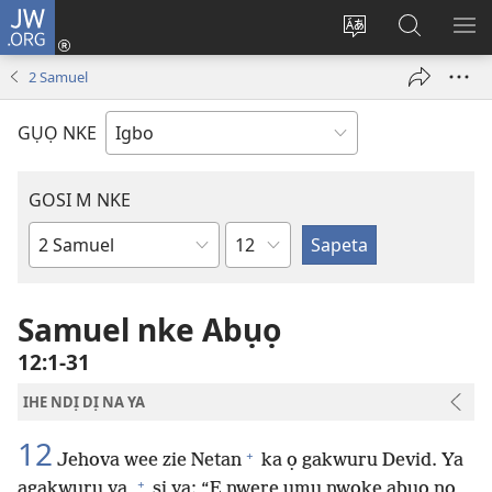
JW.ORG
Banye
(ga-
Gbanwee
Chọọ
ME
emepere
asụsụ
Ihe
YA
2 Samuel
gị
na
ebe
JW.ORG
GỤỌ NKE
ọzọ
ị
ga-
GOSI M NKE
anọ
Isiokwu
gụọ
Akwụkwọ
ya)
Baịbụl
Samuel nke Abụọ
12:1-31
IHE NDỊ DỊ NA YA
12
+
Jehova wee zie Netan
ka ọ gakwuru Devid. Ya
+
agakwuru ya,
sị ya: “E nwere ụmụ nwoke abụọ nọ