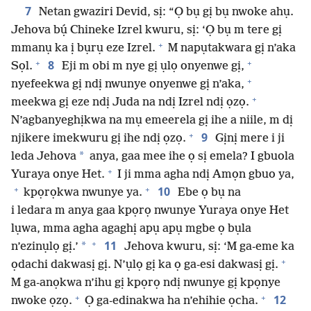
7
Netan gwaziri Devid, sị: “Ọ bụ gị bụ nwoke ahụ.
Jehova bụ́ Chineke Izrel kwuru, sị: ‘Ọ bụ m tere gị
+
mmanụ ka ị bụrụ eze Izrel.
M napụtakwara gị n’aka
+
+
8
Sọl.
Eji m obi m nye gị ụlọ onyenwe gị,
+
nyefeekwa gị ndị nwunye onyenwe gị n’aka,
+
meekwa gị eze ndị Juda na ndị Izrel ndị ọzọ.
N’agbanyeghịkwa na mụ emeerela gị ihe a niile, m dị
+
9
njikere imekwuru gị ihe ndị ọzọ.
Gịnị mere i ji
*
leda Jehova
anya, gaa mee ihe ọ sị emela? I gbuola
+
Yuraya onye Het.
I ji mma agha ndị Amọn gbuo ya,
+
+
10
kpọrọkwa nwunye ya.
Ebe ọ bụ na
i ledara m anya gaa kpọrọ nwunye Yuraya onye Het
lụwa, mma agha agaghị apụ apụ mgbe ọ bụla
+
11
*
n’ezinụlọ gị.’
Jehova kwuru, sị: ‘M ga-eme ka
+
ọdachi dakwasị gị. N’ụlọ gị ka ọ ga-esi dakwasị gị.
M ga-anọkwa n’ihu gị kpọrọ ndị nwunye gị kpọnye
+
+
12
nwoke ọzọ.
Ọ ga-edinakwa ha n’ehihie ọcha.