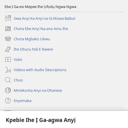
Ebe Ị Ga-esi Mepee Ihe Ụfọdụ Ngwa Ngwa
Gwa Anyị Ka Anyị na Gị Mụwa Baịbụl
Chọta Ebe Anyị Na-anọ Amụ Ihe
(ga-
emepere
Chọta Mgbakọ Ukwu
(ga-
gị
emepere
ebe
Ihe Ọhụrụ Ndị E Nwere
gị
ọzọ
ebe
ị
Vidio
ọzọ
ga-
ị
anọ
Videos with Audio Descriptions
ga-
gụọ
anọ
ya)
Chọọ
gụọ
ya)
Mmekọrịta Anyị na Ọhaneze
Enyemaka
Onyinye
(ga-
Kpebie Ihe Ị Ga-agwa Anyị
emepere