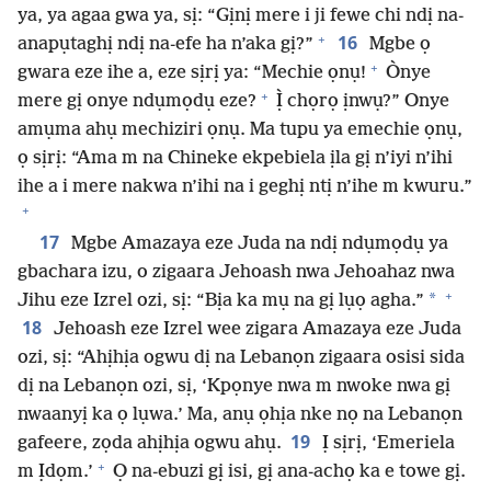
ya, ya agaa gwa ya, sị: “Gịnị mere i ji fewe chi ndị na-
+
16
anapụtaghị ndị na-efe ha n’aka gị?”
Mgbe ọ
+
gwara eze ihe a, eze sịrị ya: “Mechie ọnụ!
Ònye
+
mere gị onye ndụmọdụ eze?
Ị̀ chọrọ ịnwụ?” Onye
amụma ahụ mechiziri ọnụ. Ma tupu ya emechie ọnụ,
ọ sịrị: “Ama m na Chineke ekpebiela ịla gị n’iyi n’ihi
ihe a i mere nakwa n’ihi na i geghị ntị n’ihe m kwuru.”
+
17
Mgbe Amazaya eze Juda na ndị ndụmọdụ ya
gbachara izu, o zigaara Jehoash nwa Jehoahaz nwa
+
*
Jihu eze Izrel ozi, sị: “Bịa ka mụ na gị lụọ agha.”
18
Jehoash eze Izrel wee zigara Amazaya eze Juda
ozi, sị: “Ahịhịa ogwu dị na Lebanọn zigaara osisi sida
dị na Lebanọn ozi, sị, ‘Kpọnye nwa m nwoke nwa gị
nwaanyị ka ọ lụwa.’ Ma, anụ ọhịa nke nọ na Lebanọn
19
gafeere, zọda ahịhịa ogwu ahụ.
Ị sịrị, ‘Emeriela
+
m Ịdọm.’
Ọ na-ebuzi gị isi, gị ana-achọ ka e towe gị.