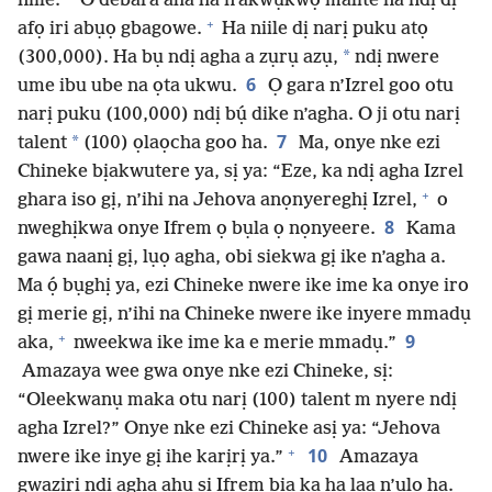
niile.
O debara aha ha n’akwụkwọ malite ná ndị dị
+
afọ iri abụọ gbagowe.
Ha niile dị narị puku atọ
*
(300,000). Ha bụ ndị agha a zụrụ azụ,
ndị nwere
6
ume ibu ube na ọta ukwu.
Ọ gara n’Izrel goo otu
narị puku (100,000) ndị bụ́ dike n’agha. O ji otu narị
7
*
talent
(100) ọlaọcha goo ha.
Ma, onye nke ezi
Chineke bịakwutere ya, sị ya: “Eze, ka ndị agha Izrel
+
ghara iso gị, n’ihi na Jehova anọnyereghị Izrel,
o
8
nweghịkwa onye Ifrem ọ bụla ọ nọnyeere.
Kama
gawa naanị gị, lụọ agha, obi siekwa gị ike n’agha a.
Ma ọ́ bụghị ya, ezi Chineke nwere ike ime ka onye iro
gị merie gị, n’ihi na Chineke nwere ike inyere mmadụ
+
9
aka,
nweekwa ike ime ka e merie mmadụ.”
Amazaya wee gwa onye nke ezi Chineke, sị:
“Oleekwanụ maka otu narị (100) talent m nyere ndị
agha Izrel?” Onye nke ezi Chineke asị ya: “Jehova
+
10
nwere ike inye gị ihe karịrị ya.”
Amazaya
gwaziri ndị agha ahụ si Ifrem bịa ka ha laa n’ụlọ ha.