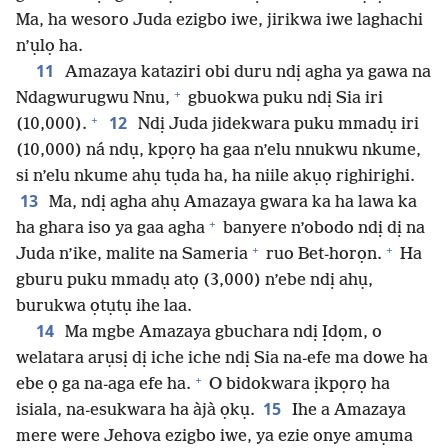
Ma, ha wesoro Juda ezigbo iwe, jirikwa iwe laghachi
n’ụlọ ha.
11
Amazaya kataziri obi duru ndị agha ya gawa na
+
Ndagwurugwu Nnu,
gbuokwa puku ndị Sia iri
+
12
(10,000).
Ndị Juda jidekwara puku mmadụ iri
(10,000) ná ndụ, kpọrọ ha gaa n’elu nnukwu nkume,
si n’elu nkume ahụ tụda ha, ha niile akụọ righirighi.
13
Ma, ndị agha ahụ Amazaya gwara ka ha lawa ka
+
ha ghara iso ya gaa agha
banyere n’obodo ndị dị na
+
+
Juda n’ike, malite na Sameria
ruo Bet-horọn.
Ha
gburu puku mmadụ atọ (3,000) n’ebe ndị ahụ,
burukwa ọtụtụ ihe laa.
14
Ma mgbe Amazaya gbuchara ndị Ịdọm, o
welatara arụsị dị iche iche ndị Sia na-efe ma dowe ha
+
ebe ọ ga na-aga efe ha.
O bidokwara ịkpọrọ ha
15
isiala, na-esukwara ha àjà ọkụ.
Ihe a Amazaya
mere were Jehova ezigbo iwe, ya ezie onye amụma