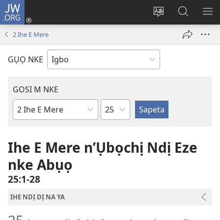
JW.ORG
Banye
(ga-
Gbanwee
Chọọ
ME
emepere
asụsụ
Ihe
YA
2 Ihe E Mere
gị
na
ebe
JW.ORG
GỤỌ NKE
ọzọ
ị
ga-
GOSI M NKE
anọ
Isiokwu
gụọ
Akwụkwọ
ya)
Baịbụl
Ihe E Mere n’Ụbọchị Ndị Eze
nke Abụọ
25:1-28
IHE NDỊ DỊ NA YA