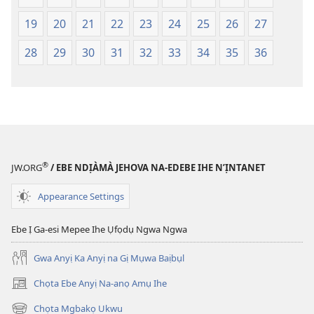
Degharịrị
Degharịrị
n'Afọ 2013)
n'Afọ 2013)
19
20
21
22
23
24
25
26
27
28
29
30
31
32
33
34
35
36
®
JW.ORG
/ EBE NDỊÀMÀ JEHOVA NA-EDEBE IHE N’ỊNTANET
Appearance Settings
Ebe Ị Ga-esi Mepee Ihe Ụfọdụ Ngwa Ngwa
Gwa Anyị Ka Anyị na Gị Mụwa Baịbụl
Chọta Ebe Anyị Na-anọ Amụ Ihe
(ga-
emepere
Chọta Mgbakọ Ukwu