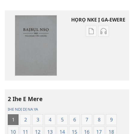
HỌRỌ NKE Ị GA-EWERE
Họrọ
Họrọ
ụdị
ụdị
nke
nke
ị
ị
ga-
ga-
ewere
ewere
Baịbụl
Baịbụl
Nsọ
Nsọ
nke
nke
2 Ihe E Mere
Nsụgharị
Nsụgharị
Ụwa
Ụwa
IHE NDỊ DỊ NA YA
Ọhụrụ
Ọhụrụ
1
2
3
4
5
6
7
8
9
(Nke
(Nke
E
E
10
11
12
13
14
15
16
17
18