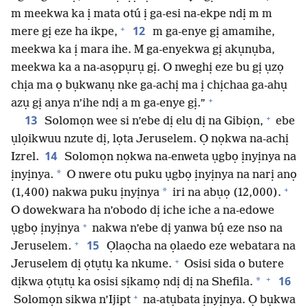
m meekwa ka ị mata otú ị ga-esi na-ekpe ndị m m
+
12
mere gị eze ha ikpe,
m ga-enye gị amamihe,
meekwa ka ị mara ihe. M ga-enyekwa gị akụnụba,
meekwa ka a na-asọpụrụ gị. O nweghị eze bu gị ụzọ
chịa ma ọ bụkwanụ nke ga-achị ma ị chịchaa ga-ahụ
+
azụ gị anya n’ihe ndị a m ga-enye gị.”
+
13
Solomọn wee si n’ebe dị elu dị na Gibiọn,
ebe
ụlọikwuu nzute dị, lọta Jeruselem. Ọ nọkwa na-achị
14
Izrel.
Solomọn nọkwa na-enweta ụgbọ ịnyịnya na
*
ịnyịnya.
O nwere otu puku ụgbọ ịnyịnya na narị anọ
+
*
(1,400) nakwa puku ịnyịnya
iri na abụọ (12,000).
O dowekwara ha n’obodo dị iche iche a na-edowe
+
ụgbọ ịnyịnya
nakwa n’ebe dị yanwa bụ́ eze nso na
+
15
Jeruselem.
Ọlaọcha na ọlaedo eze webatara na
+
Jeruselem dị ọtụtụ ka nkume.
Osisi sida o butere
+
16
*
dịkwa ọtụtụ ka osisi sịkamọ ndị dị na Shefila.
+
Solomọn sikwa n’Ijipt
na-atụbata ịnyịnya. Ọ bụkwa