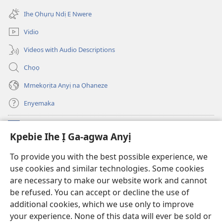
(ga-
gị
emepere
ebe
Ihe Ọhụrụ Ndị E Nwere
gị
ọzọ
ebe
ị
Vidio
ọzọ
ga-
ị
anọ
Videos with Audio Descriptions
ga-
gụọ
anọ
ya)
Chọọ
gụọ
ya)
Mmekọrịta Anyị na Ọhaneze
Enyemaka
Onyinye
(ga-
Kpebie Ihe Ị Ga-agwa Anyị
emepere
gị
Ọ́bá Akwụkwọ Anyị NKE DỊ N’ỊNTANET™
To provide you with the best possible experience, we
(ga-
ebe
use cookies and similar technologies. Some cookies
emepere
ọzọ
®
JW Hub
gị
ị
are necessary to make our website work and cannot
(ga-
ebe
ga-
be refused. You can accept or decline the use of
emepere
ọzọ
anọ
Ọ́bá Akwụkwọ Watchtower
gị
additional cookies, which we use only to improve
ị
gụọ
ebe
your experience. None of this data will ever be sold or
ga-
ya)
ọzọ