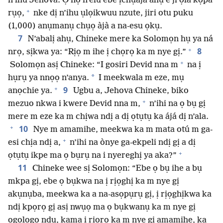
n’ihu Jehova. Ọ nọ n’elu ebe ịchụàjà ahụ e ji ọla kọpa
+
rụọ,
nke dị n’ihu ụlọikwuu nzute, jiri otu puku
(1,000) anụmanụ chụọ àjà a na-esu ọkụ.
7
N’abalị ahụ, Chineke mere ka Solomọn hụ ya ná
+
8
nrọ, sịkwa ya: “Rịọ m ihe ị chọrọ ka m nye gị.”
+
Solomọn asị Chineke: “I gosiri Devid nna m
na ị
*
hụrụ ya nnọọ n’anya.
I meekwala m eze, mụ
+
9
anọchie ya.
Ugbu a, Jehova Chineke, biko
+
mezuo nkwa i kwere Devid nna m,
n’ihi na ọ bụ gị
mere m eze ka m chịwa ndị a dị ọtụtụ ka ájá dị n’ala.
+
10
Nye m amamihe, meekwa ka m mata otú m ga-
+
esi chịa ndị a,
n’ihi na ònye ga-ekpeli ndị gị a dị
+
ọtụtụ ikpe ma ọ bụrụ na i nyereghị ya aka?”
11
Chineke wee sị Solomọn: “Ebe ọ bụ ihe a bụ
mkpa gị, ebe ọ bụkwa na ị rịọghị ka m nye gị
akụnụba, meekwa ka a na-asọpụrụ gị, ị rịọghịkwa ka
ndị kpọrọ gị asị nwụọ ma ọ bụkwanụ ka m nye gị
ogologo ndụ, kama ị rịọrọ ka m nye gị amamihe, ka