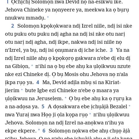
1
Ọchịchị Solomọn nwa Devid nọ na-esikwu ike.
Jehova Chineke ya nọnyeere ya, meekwa ka ọ bụrụ
+
nnukwu mmadụ.
2
Solomọn kpọkọkwara ndị Izrel niile, ndị isi nke
otu puku otu puku ndị agha na ndị isi nke otu narị
otu narị ndị agha, ndị ikpe, nakwa ndị isi niile nọ
3
n’Izrel, ya bụ, ndị isi ọnụmara dị iche iche.
Ya na
ndị Izrel niile ahụ ọ kpọkọrọ gakwara n’ebe dị elu dị
+
na Gibiọn,
n’ihi na ọ bụ ebe ahụ ka ụlọikwuu nzute
nke ezi Chineke dị. Ọ bụ Mosis ohu Jehova nọ n’ala
4
ịkpa rụọ ya.
Ma, Devid adịla mbụ si na Kiriat-
+
jierim
bute Igbe ezi Chineke n’ebe ọ maara ya
+
ụlọikwuu na Jeruselem.
Ọ bụ ebe ahụ ka ọ rụrụ ka
+
5
a na-adọsa ya.
A dọsakwara ebe ịchụàjà Bezalel
+
nwa Yuraị nwa Họọ ji ọla kọpa rụọ
n’ihu ụlọikwuu
Jehova. Solomọn na ndị Izrel na-anọkwa n’ihu ya
6
*
ekpe ekpere.
Solomọn nọkwa ebe ahụ chụọ àjà