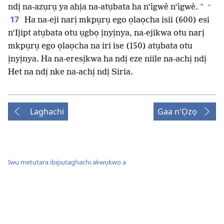
+
*
ndị na-azụrụ ya ahịa na-atụbata ha n’ìgwè n’ìgwè.
17
Ha na-eji narị mkpụrụ ego ọlaọcha isii (600) esi
n’Ijipt atụbata otu ụgbọ ịnyịnya, na-ejikwa otu narị
mkpụrụ ego ọlaọcha na iri ise (150) atụbata otu
ịnyịnya. Ha na-eresịkwa ha ndị eze niile na-achị ndị
Het na ndị nke na-achị ndị Siria.
Laghachi
Gaa n'Ọzọ
Iwu metụtara ibipụtaghachi akwụkwọ a