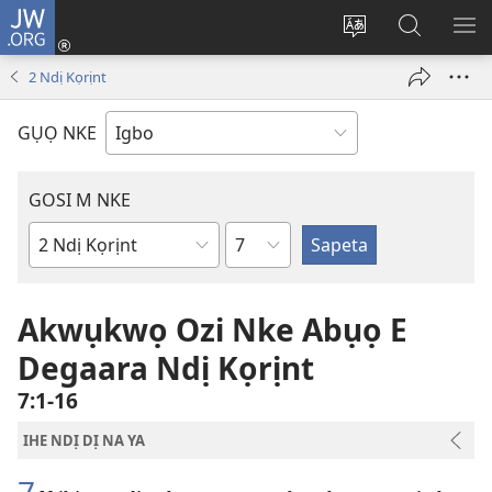
JW.ORG
Banye
(ga-
Gbanwee
Chọọ
ME
emepere
asụsụ
Ihe
YA
2 Ndị Kọrịnt
gị
na
ebe
JW.ORG
GỤỌ NKE
ọzọ
ị
ga-
GOSI M NKE
anọ
Isiokwu
gụọ
Akwụkwọ
ya)
Baịbụl
Akwụkwọ Ozi Nke Abụọ E
Degaara Ndị Kọrịnt
7:1-16
IHE NDỊ DỊ NA YA