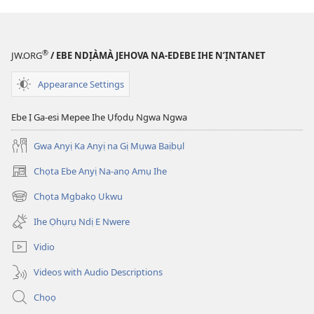
®
JW.ORG
/ EBE NDỊÀMÀ JEHOVA NA-EDEBE IHE N’ỊNTANET
Appearance Settings
Ebe Ị Ga-esi Mepee Ihe Ụfọdụ Ngwa Ngwa
Gwa Anyị Ka Anyị na Gị Mụwa Baịbụl
Chọta Ebe Anyị Na-anọ Amụ Ihe
(ga-
emepere
Chọta Mgbakọ Ukwu
(ga-
gị
emepere
ebe
Ihe Ọhụrụ Ndị E Nwere
gị
ọzọ
ebe
ị
Vidio
ọzọ
ga-
ị
anọ
Videos with Audio Descriptions
ga-
gụọ
anọ
ya)
Chọọ
gụọ