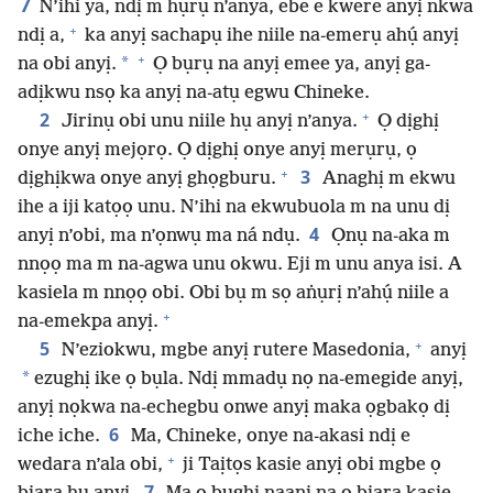
7
N’ihi ya, ndị m hụrụ n’anya, ebe e kwere anyị nkwa
+
ndị a,
ka anyị sachapụ ihe niile na-emerụ ahụ́ anyị
+
*
na obi anyị.
Ọ bụrụ na anyị emee ya, anyị ga-
adịkwu nsọ ka anyị na-atụ egwu Chineke.
+
2
Jirinụ obi unu niile hụ anyị n’anya.
Ọ dịghị
onye anyị mejọrọ. Ọ dịghị onye anyị merụrụ, ọ
+
3
dịghịkwa onye anyị ghọgburu.
Anaghị m ekwu
ihe a iji katọọ unu. N’ihi na ekwubuola m na unu dị
4
anyị n’obi, ma n’ọnwụ ma ná ndụ.
Ọnụ na-aka m
nnọọ ma m na-agwa unu okwu. Eji m unu anya isi. A
kasiela m nnọọ obi. Obi bụ m sọ aṅụrị n’ahụ́ niile a
+
na-emekpa anyị.
+
5
N’eziokwu, mgbe anyị rutere Masedonia,
anyị
*
ezughị ike ọ bụla. Ndị mmadụ nọ na-emegide anyị,
anyị nọkwa na-echegbu onwe anyị maka ọgbakọ dị
6
iche iche.
Ma, Chineke, onye na-akasi ndị e
+
wedara n’ala obi,
ji Taịtọs kasie anyị obi mgbe ọ
7