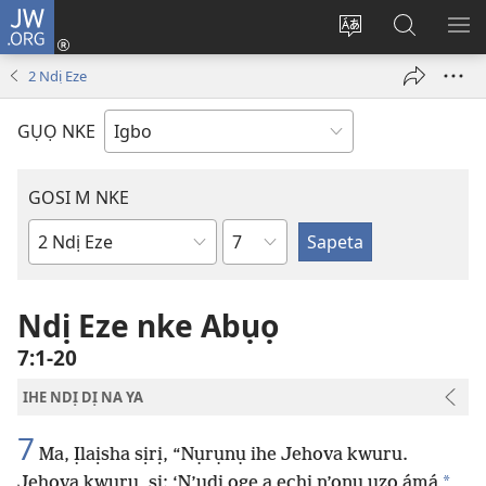
JW.ORG
Banye
(ga-
Gbanwee
Chọọ
ME
emepere
asụsụ
Ihe
YA
2 Ndị Eze
gị
na
ebe
JW.ORG
GỤỌ NKE
ọzọ
ị
ga-
GOSI M NKE
anọ
Isiokwu
gụọ
Akwụkwọ
ya)
Baịbụl
Ndị Eze nke Abụọ
7:1-20
IHE NDỊ DỊ NA YA
7
Ma, Ịlaịsha sịrị, “Nụrụnụ ihe Jehova kwuru.
*
Jehova kwuru, sị: ‘N’ụdị oge a echi n’ọnụ ụzọ ámá