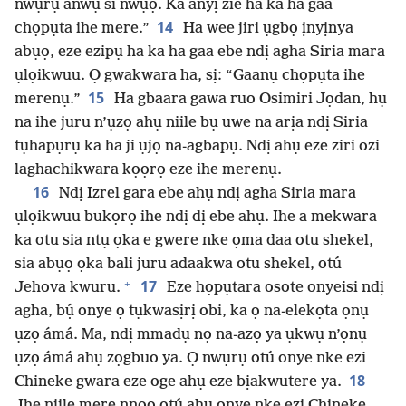
nwụrụ anwụ si nwụọ. Ka anyị zie ha ka ha gaa
14
chọpụta ihe mere.”
Ha wee jiri ụgbọ ịnyịnya
abụọ, eze ezipụ ha ka ha gaa ebe ndị agha Siria mara
ụlọikwuu. Ọ gwakwara ha, sị: “Gaanụ chọpụta ihe
15
merenụ.”
Ha gbaara gawa ruo Osimiri Jọdan, hụ
na ihe juru n’ụzọ ahụ niile bụ uwe na arịa ndị Siria
tụhapụrụ ka ha ji ụjọ na-agbapụ. Ndị ahụ eze ziri ozi
laghachikwara kọọrọ eze ihe merenụ.
16
Ndị Izrel gara ebe ahụ ndị agha Siria mara
ụlọikwuu bukọrọ ihe ndị dị ebe ahụ. Ihe a mekwara
ka otu sia ntụ ọka e gwere nke ọma daa otu shekel,
sia abụọ ọka bali juru adaakwa otu shekel, otú
+
17
Jehova kwuru.
Eze họpụtara osote onyeisi ndị
agha, bụ́ onye ọ tụkwasịrị obi, ka ọ na-elekọta ọnụ
ụzọ ámá. Ma, ndị mmadụ nọ na-azọ ya ụkwụ n’ọnụ
ụzọ ámá ahụ zọgbuo ya. Ọ nwụrụ otú onye nke ezi
18
Chineke gwara eze oge ahụ eze bịakwutere ya.
Ihe niile mere nnọọ otú ahụ onye nke ezi Chineke