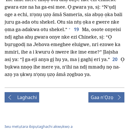
gwara eze na ha ga-esi mee. Ọ gwara ya, sị: “N’ụdị
oge a echi, n’ọnụ ụzọ ámá Sameria, sia abụọ ọka bali
juru ga-ada otu shekel. Otu sia ntụ ọka e gwere nke
+
19
ọma ga-adakwa otu shekel.”
Ma, osote onyeisi
ndị agha ahụ gwara onye nke ezi Chineke, sị: “Ọ
bụrụgodị na Jehova emeghee eluigwe, nri ezowe ka
mmiri, ihe a i kwuru ò nwere ike ime eme?” Ịlaịsha
20
asị ya: “Ị ga-eji anya gị hụ ya, ma ị gaghị eri ya.”
Ọ
bụkwa nnọọ ihe mere ya, n’ihi na ndị mmadụ nọ na-
azọ ya ụkwụ n’ọnụ ụzọ ámá zọgbuo ya.
Laghachi
Gaa n'Ọzọ
Iwu metụtara ibipụtaghachi akwụkwọ a