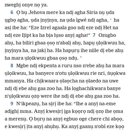
nweghị onye nọ ya.
6
Ọ bụ Jehova mere ka ndị agha Siria nụ ụda
+
ụgbọ agha, ụda ịnyịnya, na ụda ìgwè ndị agha,
ha
asị ibe ha: “Eze Izrel agaala goo ndị eze ndị Het na
7
ndị eze Ijipt ka ha bịa lụso anyị agha!”
Ozugbo
ahụ, ha biliri gbaa ọsọ n’abalị ahụ, hapụ ụlọikwuu ha,
ịnyịnya ha, na jakị ha. Ha hapụrụ ihe niile dị ebe ahụ
*
ha mara ụlọikwuu gbaa ọsọ ndụ.
8
Mgbe ndị ekpenta a ruru nso n’ebe ahụ ha mara
ụlọikwuu, ha banyere n’otu ụlọikwuu rie nri, ṅụọkwa
mmanya. Ha chịkwaara ọlaọcha na ọlaedo na uwe
ndị dị ebe ahụ gaa zoo ha. Ha lọghachikwara banye
n’ụlọikwuu ọzọ were ihe ndị dị ebe ahụ gaa zoo ha.
9
N’ikpeazụ, ha sịrị ibe ha: “Ihe a anyị na-eme
adịghị mma. Anyị kwesịrị ịga kọọrọ ndị ọzọ ihe ọma
a merenụ. Ọ bụrụ na anyị egbuo oge chere chi abọọ,
e kwesịrị ịta anyị ahụhụ. Ka anyị gaanụ n’obí eze kọọ