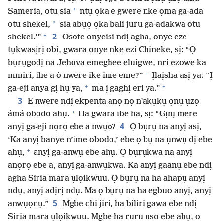
*
Sameria, otu sia
ntụ ọka e gwere nke ọma ga-ada
*
otu shekel,
sia abụọ ọka bali juru ga-adakwa otu
+
2
shekel.’”
Osote onyeisi ndị agha, onye eze
tụkwasịrị obi, gwara onye nke ezi Chineke, sị: “Ọ
bụrụgodị na Jehova emeghee eluigwe, nri ezowe ka
+
mmiri, ihe a ò nwere ike ime eme?”
Ịlaịsha asị ya: “Ị
+
+
ga-eji anya gị hụ ya,
ma ị gaghị eri ya.”
3
E nwere ndị ekpenta anọ nọ n’akụkụ ọnụ ụzọ
+
ámá obodo ahụ.
Ha gwara ibe ha, sị: “Gịnị mere
4
anyị ga-eji nọrọ ebe a nwụọ?
Ọ bụrụ na anyị asị,
‘Ka anyị banye n’ime obodo,’ ebe ọ bụ na ụnwụ dị ebe
+
ahụ,
anyị ga-anwụ ebe ahụ. Ọ bụrụkwa na anyị
anọrọ ebe a, anyị ga-anwụkwa. Ka anyị gaanụ ebe ndị
agha Siria mara ụlọikwuu. Ọ bụrụ na ha ahapụ anyị
ndụ, anyị adịrị ndụ. Ma ọ bụrụ na ha egbuo anyị, anyị
5
anwụọnụ.”
Mgbe chi jiri, ha biliri gawa ebe ndị
Siria mara ụlọikwuu. Mgbe ha ruru nso ebe ahụ, o