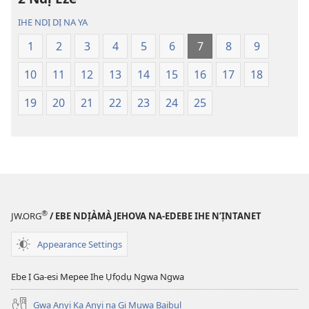
Ụwa
Ụwa
IHE NDỊ DỊ NA YA
Ọhụrụ
Ọhụrụ
1
2
3
4
5
6
7
8
9
(Nke
(Nke
E
E
10
11
12
13
14
15
16
17
18
Degharịrị
Degharịrị
n'Afọ 2013)
n'Afọ 2013)
19
20
21
22
23
24
25
®
JW.ORG
/ EBE NDỊÀMÀ JEHOVA NA-EDEBE IHE N’ỊNTANET
Appearance Settings
Ebe Ị Ga-esi Mepee Ihe Ụfọdụ Ngwa Ngwa
Gwa Anyị Ka Anyị na Gị Mụwa Baịbụl