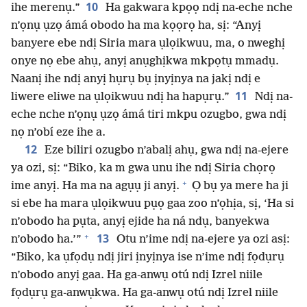
10
ihe merenụ.”
Ha gakwara kpọọ ndị na-eche nche
n’ọnụ ụzọ ámá obodo ha ma kọọrọ ha, sị: “Anyị
banyere ebe ndị Siria mara ụlọikwuu, ma, o nweghị
onye nọ ebe ahụ, anyị anụghịkwa mkpọtụ mmadụ.
Naanị ihe ndị anyị hụrụ bụ ịnyịnya na jakị ndị e
11
liwere eliwe na ụlọikwuu ndị ha hapụrụ.”
Ndị na-
eche nche n’ọnụ ụzọ ámá tiri mkpu ozugbo, gwa ndị
nọ n’obí eze ihe a.
12
Eze biliri ozugbo n’abalị ahụ, gwa ndị na-ejere
ya ozi, sị: “Biko, ka m gwa unu ihe ndị Siria chọrọ
+
ime anyị. Ha ma na agụụ ji anyị.
Ọ bụ ya mere ha ji
si ebe ha mara ụlọikwuu pụọ gaa zoo n’ọhịa, sị, ‘Ha si
n’obodo ha pụta, anyị ejide ha ná ndụ, banyekwa
+
13
n’obodo ha.’”
Otu n’ime ndị na-ejere ya ozi asị:
“Biko, ka ụfọdụ ndị jiri ịnyịnya ise n’ime ndị fọdụrụ
n’obodo anyị gaa. Ha ga-anwụ otú ndị Izrel niile
fọdụrụ ga-anwụkwa. Ha ga-anwụ otú ndị Izrel niile