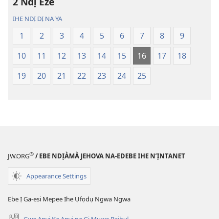
2 Ndị Eze
Nsụgharị
Nsụgharị
Ụwa
Ụwa
IHE NDỊ DỊ NA YA
Ọhụrụ
Ọhụrụ
1
2
3
4
5
6
7
8
9
(Nke
(Nke
E
E
10
11
12
13
14
15
16
17
18
Degharịrị
Degharịrị
n'Afọ 2013)
n'Afọ 2013)
19
20
21
22
23
24
25
®
JW.ORG
/ EBE NDỊÀMÀ JEHOVA NA-EDEBE IHE N’ỊNTANET
Appearance Settings
Ebe Ị Ga-esi Mepee Ihe Ụfọdụ Ngwa Ngwa
Gwa Anyị Ka Anyị na Gị Mụwa Baịbụl