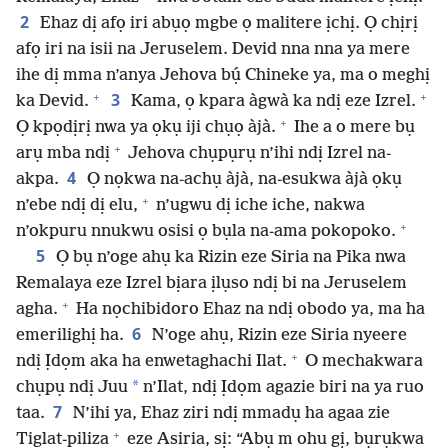
2
Ehaz dị afọ iri abụọ mgbe ọ malitere ịchị. Ọ chịrị
afọ iri na isii na Jeruselem. Devid nna nna ya mere
ihe dị mma n’anya Jehova bụ́ Chineke ya, ma o meghị
+
+
3
ka Devid.
Kama, ọ kpara àgwà ka ndị eze Izrel.
+
Ọ kpọdịrị nwa ya ọkụ iji chụọ àjà.
Ihe a o mere bụ
+
arụ mba ndị
Jehova chụpụrụ n’ihi ndị Izrel na-
4
akpa.
Ọ nọkwa na-achụ àjà, na-esukwa àjà ọkụ
+
n’ebe ndị dị elu,
n’ugwu dị iche iche, nakwa
+
n’okpuru nnukwu osisi ọ bụla na-ama pokopoko.
5
Ọ bụ n’oge ahụ ka Rizin eze Siria na Pika nwa
Remalaya eze Izrel bịara ịlụso ndị bi na Jeruselem
+
agha.
Ha nọchibidoro Ehaz na ndị obodo ya, ma ha
6
emerilighị ha.
N’oge ahụ, Rizin eze Siria nyeere
+
ndị Ịdọm aka ha enwetaghachi Ilat.
O mechakwara
*
chụpụ ndị Juu
n’Ilat, ndị Ịdọm agazie biri na ya ruo
7
taa.
N’ihi ya, Ehaz ziri ndị mmadụ ha agaa zie
+
Tiglat-piliza
eze Asiria, sị: “Abụ m ohu gị, bụrụkwa