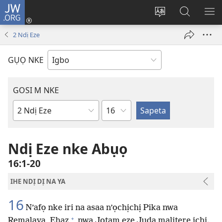
JW.ORG
Banye
(ga-
Gbanwee
Chọọ
ME
emepere
asụsụ
Ihe
YA
2 Ndị Eze
gị
na
ebe
JW.ORG
GỤỌ NKE
ọzọ
ị
ga-
GOSI M NKE
anọ
Isiokwu
gụọ
Akwụkwọ
ya)
Baịbụl
Ndị Eze nke Abụọ
16:1-20
IHE NDỊ DỊ NA YA
16
N’afọ nke iri na asaa n’ọchịchị Pika nwa
+
Remalaya, Ehaz
nwa Jotam eze Juda malitere ịchị.