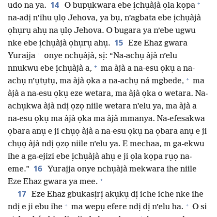
+
14
udo na ya.
O bupụkwara ebe ịchụàjà ọla kọpa
na-adị n’ihu ụlọ Jehova, ya bụ, n’agbata ebe ịchụàjà
ọhụrụ ahụ na ụlọ Jehova. O bugara ya n’ebe ugwu
15
nke ebe ịchụàjà ọhụrụ ahụ.
Eze Ehaz gwara
+
Yuraịja
onye nchụàjà, sị: “Na-achụ àjà n’elu
+
nnukwu ebe ịchụàjà a,
ma àjà a na-esu ọkụ a na-
+
achụ n’ụtụtụ, ma àjà ọka a na-achụ ná mgbede,
ma
àjà a na-esu ọkụ eze wetara, ma àjà ọka o wetara. Na-
achụkwa àjà ndị ọzọ niile wetara n’elu ya, ma àjà a
na-esu ọkụ ma àjà ọka ma àjà mmanya. Na-efesakwa
ọbara anụ e ji chụọ àjà a na-esu ọkụ na ọbara anụ e ji
chụọ àjà ndị ọzọ niile n’elu ya. E mechaa, m ga-ekwu
ihe a ga-ejizi ebe ịchụàjà ahụ e ji ọla kọpa rụọ na-
16
eme.”
Yuraịja onye nchụàjà mekwara ihe niile
+
Eze Ehaz gwara ya mee.
17
Eze Ehaz gbukasịrị akụkụ dị iche iche nke ihe
+
+
ndị e ji ebu ihe
ma wepụ efere ndị dị n’elu ha.
O si