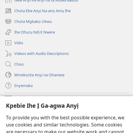
Chọta Ebe Anyị Na-anọ Amụ Ihe
(ga-
emepere
Chọta Mgbakọ Ukwu
(ga-
gị
emepere
ebe
Ihe Ọhụrụ Ndị E Nwere
gị
ọzọ
ebe
ị
Vidio
ọzọ
ga-
ị
anọ
Videos with Audio Descriptions
ga-
gụọ
anọ
ya)
Chọọ
gụọ
ya)
Mmekọrịta Anyị na Ọhaneze
Enyemaka
Onyinye
(ga-
Kpebie Ihe Ị Ga-agwa Anyị
emepere
gị
Ọ́bá Akwụkwọ Anyị NKE DỊ N’ỊNTANET™
To provide you with the best possible experience, we
(ga-
ebe
use cookies and similar technologies. Some cookies
emepere
ọzọ
®
JW Hub
gị
ị
are necessary to make our website work and cannot
(ga-