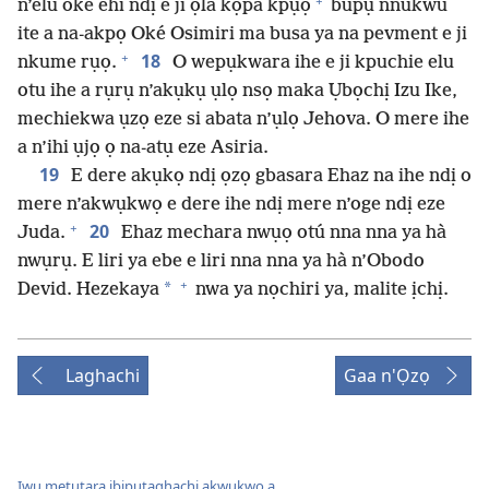
+
n’elu oké ehi ndị e ji ọla kọpa kpụọ
bupụ nnukwu
ite a na-akpọ Oké Osimiri ma busa ya na pevment e ji
+
18
nkume rụọ.
O wepụkwara ihe e ji kpuchie elu
otu ihe a rụrụ n’akụkụ ụlọ nsọ maka Ụbọchị Izu Ike,
mechiekwa ụzọ eze si abata n’ụlọ Jehova. O mere ihe
a n’ihi ụjọ ọ na-atụ eze Asiria.
19
E dere akụkọ ndị ọzọ gbasara Ehaz na ihe ndị o
mere n’akwụkwọ e dere ihe ndị mere n’oge ndị eze
+
20
Juda.
Ehaz mechara nwụọ otú nna nna ya hà
nwụrụ. E liri ya ebe e liri nna nna ya hà n’Obodo
+
*
Devid. Hezekaya
nwa ya nọchiri ya, malite ịchị.
Laghachi
Gaa n'Ọzọ
Iwu metụtara ibipụtaghachi akwụkwọ a