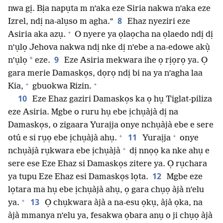
nwa gị. Bịa napụta m n’aka eze Siria nakwa n’aka eze
8
Izrel, ndị na-alụso m agha.”
Ehaz nyeziri eze
+
Asiria aka azụ.
O nyere ya ọlaọcha na ọlaedo ndị dị
n’ụlọ Jehova nakwa ndị nke dị n’ebe a na-edowe akụ̀
9
*
n’ụlọ
eze.
Eze Asiria mekwara ihe ọ rịọrọ ya. Ọ
gara merie Damaskọs, dọrọ ndị bi na ya n’agha laa
+
+
Kia,
gbuokwa Rizin.
10
Eze Ehaz gaziri Damaskọs ka ọ hụ Tiglat-piliza
eze Asiria. Mgbe o ruru hụ ebe ịchụàjà dị na
Damaskọs, o zigaara Yuraịja onye nchụàjà ebe e sere
+
+
11
otú e si rụọ ebe ịchụàjà ahụ.
Yuraịja
onye
+
nchụàjà rụkwara ebe ịchụàjà
dị nnọọ ka nke ahụ e
sere ese Eze Ehaz si Damaskọs zitere ya. Ọ rụchara
12
ya tupu Eze Ehaz esi Damaskọs lọta.
Mgbe eze
lọtara ma hụ ebe ịchụàjà ahụ, ọ gara chụọ àjà n’elu
+
13
ya.
Ọ chụkwara àjà a na-esu ọkụ, àjà ọka, na
àjà mmanya n’elu ya, fesakwa ọbara anụ o ji chụọ àjà