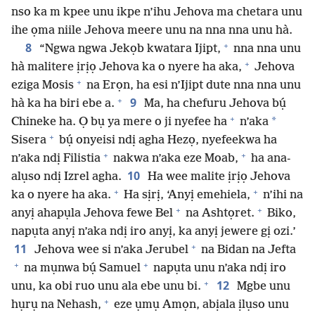
nso ka m kpee unu ikpe n’ihu Jehova ma chetara unu
ihe ọma niile Jehova meere unu na nna nna unu hà.
+
8
“Ngwa ngwa Jekọb kwatara Ijipt,
nna nna unu
+
hà malitere ịrịọ Jehova ka o nyere ha aka,
Jehova
+
eziga Mosis
na Erọn, ha esi n’Ijipt dute nna nna unu
+
9
hà ka ha biri ebe a.
Ma, ha chefuru Jehova bụ́
+
*
Chineke ha. Ọ bụ ya mere o ji nyefee ha
n’aka
+
Sisera
bụ́ onyeisi ndị agha Hezọ, nyefeekwa ha
+
+
n’aka ndị Filistia
nakwa n’aka eze Moab,
ha ana-
10
alụso ndị Izrel agha.
Ha wee malite ịrịọ Jehova
+
+
ka o nyere ha aka.
Ha sịrị, ‘Anyị emehiela,
n’ihi na
+
+
anyị ahapụla Jehova fewe Bel
na Ashtọret.
Biko,
napụta anyị n’aka ndị iro anyị, ka anyị jewere gị ozi.’
+
11
Jehova wee si n’aka Jerubel
na Bidan na Jefta
+
+
na mụnwa bụ́ Samuel
napụta unu n’aka ndị iro
+
12
unu, ka obi ruo unu ala ebe unu bi.
Mgbe unu
+
hụrụ na Nehash,
eze ụmụ Amọn, abịala ịlụso unu