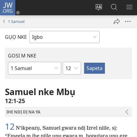
JW.ORG
Banye
(ga-
Gbanwee
Chọọ
ME
emepere
asụsụ
Ihe
YA
1 Samuel
gị
na
ebe
JW.ORG
GỤỌ NKE
ọzọ
ị
ga-
GOSI M NKE
anọ
Isiokwu
gụọ
Akwụkwọ
ya)
Baịbụl
Samuel nke Mbụ
12:1-25
IHE NDỊ DỊ NA YA
12
N’ikpeazụ, Samuel gwara ndị Izrel niile, sị:
“Emeela m ihe niile unu gwara m, họpụtara unu eze