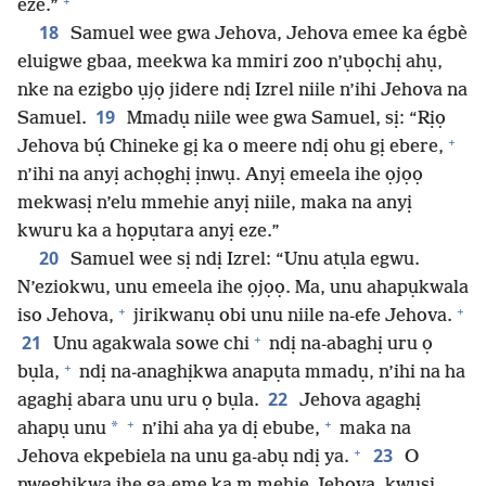
+
eze.”
18
Samuel wee gwa Jehova, Jehova emee ka égbè
eluigwe gbaa, meekwa ka mmiri zoo n’ụbọchị ahụ,
nke na ezigbo ụjọ jidere ndị Izrel niile n’ihi Jehova na
19
Samuel.
Mmadụ niile wee gwa Samuel, sị: “Rịọ
+
Jehova bụ́ Chineke gị ka o meere ndị ohu gị ebere,
n’ihi na anyị achọghị ịnwụ. Anyị emeela ihe ọjọọ
mekwasị n’elu mmehie anyị niile, maka na anyị
kwuru ka a họpụtara anyị eze.”
20
Samuel wee sị ndị Izrel: “Unu atụla egwu.
N’eziokwu, unu emeela ihe ọjọọ. Ma, unu ahapụkwala
+
+
iso Jehova,
jirikwanụ obi unu niile na-efe Jehova.
+
21
Unu agakwala sowe chi
ndị na-abaghị uru ọ
+
bụla,
ndị na-anaghịkwa anapụta mmadụ, n’ihi na ha
22
agaghị abara unu uru ọ bụla.
Jehova agaghị
+
+
*
ahapụ unu
n’ihi aha ya dị ebube,
maka na
+
23
Jehova ekpebiela na unu ga-abụ ndị ya.
O
nweghịkwa ihe ga-eme ka m mehie Jehova, kwụsị