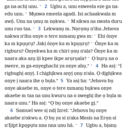
+
2
ga na-achị unu.
Ugbu a, unu enweela eze ga na-
+
edu unu.
Mụnwa emeela agadi. Isi achaakwala m
+
awọ́. Unu na ụmụ m nọkwa.
M sikwa na nwata duru
+
3
unu ruo taa.
Lekwanụ m. Nọrọnụ n’ihu Jehova
+
nakwa n’ihu onye o tere mmanụ gwa m:
Ehi ònye
+
ka m kpụụrụ? Jakị ònye ka m kpụụrụ?
Ònye ka m
rigburu? Ònyekwa ka m chiri ọnụ n’ala? Ònye ka m
+
naara aka azụ iji kpee ikpe arụrụala?
Ọ bụrụ na o
+
4
nwere, m ga-enyeghachi ya onye ahụ.”
Ha asị: “I
rigbughị anyị. I chighịkwa anyị ọnụ n’ala. Ọ dịghịkwa
5
onye ị naara ihe ọ bụla.”
Ya asị ha: “Jehova bụ
onye akaebe m, onye o tere mmanụ bụkwa onye
akaebe m taa na unu kwuru na o nweghị ihe ọ bụla m
naara unu.” Ha asị: “Ọ bụ onye akaebe gị.”
6
Samuel wee sị ndị Izrel: “Jehova bụ onye
akaebe n’okwu a. Ọ bụ ya si n’aka Mosis na Erọn si
+
7
n’Ijipt kpọpụta nna nna unu hà.
Ugbu a, bịanụ