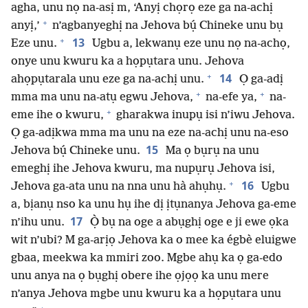
agha, unu nọ na-asị m, ‘Anyị chọrọ eze ga na-achị
+
anyị,’
n’agbanyeghị na Jehova bụ́ Chineke unu bụ
+
13
Eze unu.
Ugbu a, lekwanụ eze unu nọ na-achọ,
onye unu kwuru ka a họpụtara unu. Jehova
+
14
ahọpụtarala unu eze ga na-achị unu.
Ọ ga-adị
+
+
mma ma unu na-atụ egwu Jehova,
na-efe ya,
na-
+
eme ihe o kwuru,
gharakwa inupụ isi n’iwu Jehova.
Ọ ga-adịkwa mma ma unu na eze na-achị unu na-eso
15
Jehova bụ́ Chineke unu.
Ma ọ bụrụ na unu
emeghị ihe Jehova kwuru, ma nupụrụ Jehova isi,
+
16
Jehova ga-ata unu na nna unu hà ahụhụ.
Ugbu
a, bịanụ nso ka unu hụ ihe dị ịtụnanya Jehova ga-eme
17
n’ihu unu.
Ọ̀ bụ na oge a abụghị oge e ji ewe ọka
wit n’ubi? M ga-arịọ Jehova ka o mee ka égbè eluigwe
gbaa, meekwa ka mmiri zoo. Mgbe ahụ ka ọ ga-edo
unu anya na ọ bụghị obere ihe ọjọọ ka unu mere
n’anya Jehova mgbe unu kwuru ka a họpụtara unu