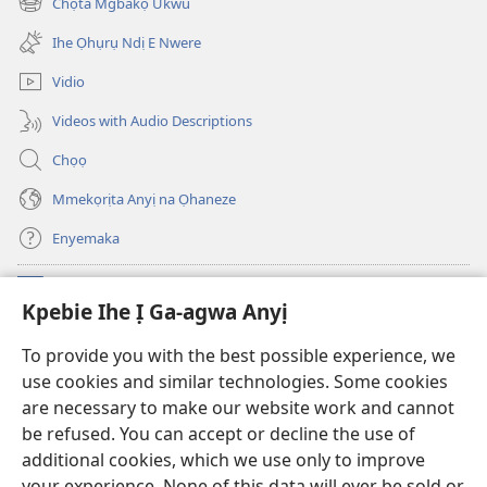
Chọta Mgbakọ Ukwu
(ga-
gị
emepere
ebe
Ihe Ọhụrụ Ndị E Nwere
gị
ọzọ
ebe
ị
Vidio
ọzọ
ga-
ị
anọ
Videos with Audio Descriptions
ga-
gụọ
anọ
ya)
Chọọ
gụọ
ya)
Mmekọrịta Anyị na Ọhaneze
Enyemaka
Onyinye
(ga-
Kpebie Ihe Ị Ga-agwa Anyị
emepere
gị
Ọ́bá Akwụkwọ Anyị NKE DỊ N’ỊNTANET™
To provide you with the best possible experience, we
(ga-
ebe
use cookies and similar technologies. Some cookies
emepere
ọzọ
®
JW Hub
gị
ị
are necessary to make our website work and cannot
(ga-
ebe
ga-
be refused. You can accept or decline the use of
emepere
ọzọ
anọ
Ọ́bá Akwụkwọ Watchtower
gị
additional cookies, which we use only to improve
ị
gụọ
ebe
your experience. None of this data will ever be sold or
ga-