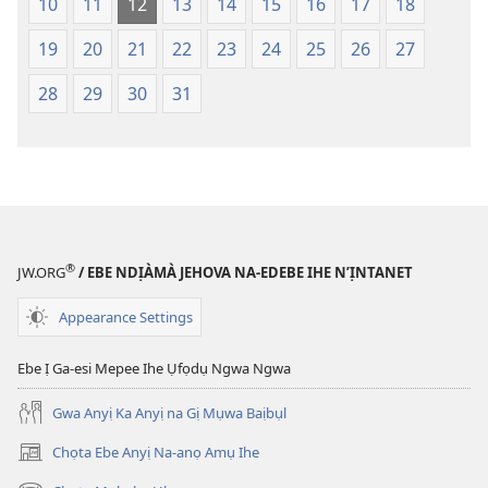
10
11
12
13
14
15
16
17
18
Degharịrị
Degharịrị
n'Afọ 2013)
n'Afọ 2013)
19
20
21
22
23
24
25
26
27
28
29
30
31
®
JW.ORG
/ EBE NDỊÀMÀ JEHOVA NA-EDEBE IHE N’ỊNTANET
Appearance Settings
Ebe Ị Ga-esi Mepee Ihe Ụfọdụ Ngwa Ngwa
Gwa Anyị Ka Anyị na Gị Mụwa Baịbụl
Chọta Ebe Anyị Na-anọ Amụ Ihe
(ga-
emepere