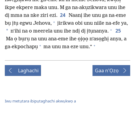
ikpe ekpere maka unu. M ga na-akụzikwara unu ihe
24
dị mma na nke ziri ezi.
Naanị ihe unu ga na-eme
+
bụ ịtụ egwu Jehova,
jirikwa obi unu niile na-efe ya,
+
25
*
n’ihi na o meerela unu ihe ndị dị ịtụnanya.
Ma ọ bụrụ na unu ana-eme ihe ọjọọ n’asọghị anya, a
+
+
ga-ekpochapụ
ma unu ma eze unu.”
Laghachi
Gaa n'Ọzọ
Iwu metụtara ibipụtaghachi akwụkwọ a