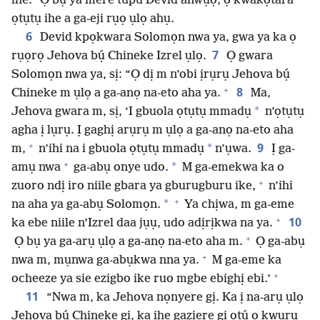
ihe.” Ọ bụ ya mere tupu Devid anwụọ, ọ kwakọtara
ọtụtụ ihe a ga-eji rụọ ụlọ ahụ.
6
Devid kpọkwara Solomọn nwa ya, gwa ya ka ọ
7
rụọrọ Jehova bụ́ Chineke Izrel ụlọ.
Ọ gwara
Solomọn nwa ya, sị: “Ọ dị m n’obi ịrụrụ Jehova bụ́
+
8
Chineke m ụlọ a ga-anọ na-eto aha ya.
Ma,
*
Jehova gwara m, sị, ‘I gbuola ọtụtụ mmadụ
n’ọtụtụ
agha ị lụrụ. Ị gaghị arụrụ m ụlọ a ga-anọ na-eto aha
+
9
*
m,
n’ihi na i gbuola ọtụtụ mmadụ
n’ụwa.
Ị ga-
+
*
amụ nwa
ga-abụ onye udo.
M ga-emekwa ka o
+
zuoro ndị iro niile gbara ya gburugburu ike,
n’ihi
+
*
na aha ya ga-abụ Solomọn.
Ya chịwa, m ga-eme
+
10
ka ebe niile n’Izrel daa jụụ, udo adịrịkwa na ya.
+
Ọ bụ ya ga-arụ ụlọ a ga-anọ na-eto aha m.
Ọ ga-abụ
+
nwa m, mụnwa ga-abụkwa nna ya.
M ga-eme ka
+
ocheeze ya sie ezigbo ike ruo mgbe ebighị ebi.’
11
“Nwa m, ka Jehova nọnyere gị. Ka ị na-arụ ụlọ
Jehova bụ́ Chineke gị, ka ihe gaziere gị otú o kwuru