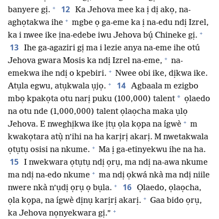
+
12
banyere gị.
Ka Jehova mee ka ị dị akọ, na-
+
aghọtakwa ihe
mgbe ọ ga-eme ka ị na-edu ndị Izrel,
+
ka i nwee ike ịna-edebe iwu Jehova bụ́ Chineke gị.
13
Ihe ga-agaziri gị ma i lezie anya na-eme ihe otú
+
Jehova gwara Mosis ka ndị Izrel na-eme,
na-
+
emekwa ihe ndị o kpebiri.
Nwee obi ike, dịkwa ike.
+
14
Atụla egwu, atụkwala ụjọ.
Agbaala m ezigbo
*
mbọ kpakọta otu narị puku (100,000) talent
ọlaedo
na otu nde (1,000,000) talent ọlaọcha maka ụlọ
+
Jehova. E nweghịkwa ike ịtụ ọla kọpa na ígwè
m
kwakọtara atụ̀ n’ihi na ha karịrị akarị. M nwetakwala
+
ọtụtụ osisi na nkume.
Ma ị ga-etinyekwu ihe na ha.
15
I nwekwara ọtụtụ ndị ọrụ, ma ndị na-awa nkume
+
ma ndị na-edo nkume
ma ndị ọkwá nkà ma ndị niile
+
16
nwere nkà n’ụdị ọrụ ọ bụla.
Ọlaedo, ọlaọcha,
+
ọla kọpa, na ígwè dịnụ karịrị akarị.
Gaa bido ọrụ,
+
ka Jehova nọnyekwara gị.”