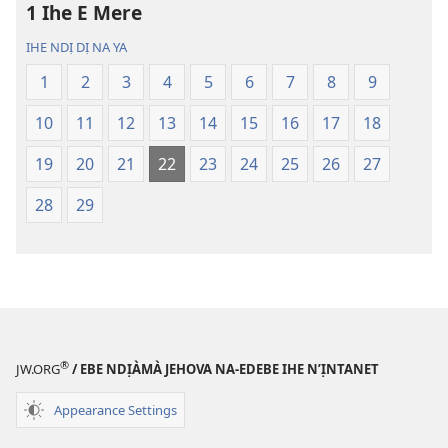
1 Ihe E Mere
Nsụgharị
Nsụgharị
Ụwa
Ụwa
IHE NDỊ DỊ NA YA
Ọhụrụ
Ọhụrụ
1
2
3
4
5
6
7
8
9
(Nke
(Nke
E
E
10
11
12
13
14
15
16
17
18
Degharịrị
Degharịrị
n'Afọ 2013)
n'Afọ 2013)
19
20
21
22
23
24
25
26
27
28
29
®
JW.ORG
/ EBE NDỊÀMÀ JEHOVA NA-EDEBE IHE N’ỊNTANET
Appearance Settings