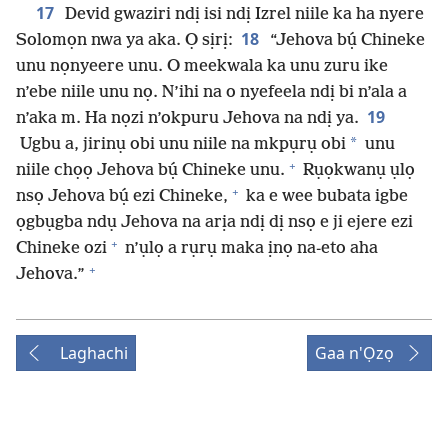
17
Devid gwaziri ndị isi ndị Izrel niile ka ha nyere
18
Solomọn nwa ya aka. Ọ sịrị:
“Jehova bụ́ Chineke
unu nọnyeere unu. O meekwala ka unu zuru ike
n’ebe niile unu nọ. N’ihi na o nyefeela ndị bi n’ala a
19
n’aka m. Ha nọzi n’okpuru Jehova na ndị ya.
*
Ugbu a, jirinụ obi unu niile na mkpụrụ obi
unu
+
niile chọọ Jehova bụ́ Chineke unu.
Rụọkwanụ ụlọ
+
nsọ Jehova bụ́ ezi Chineke,
ka e wee bubata igbe
ọgbụgba ndụ Jehova na arịa ndị dị nsọ e ji ejere ezi
+
Chineke ozi
n’ụlọ a rụrụ maka ịnọ na-eto aha
+
Jehova.”
Laghachi
Gaa n'Ọzọ