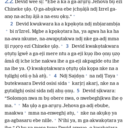
22
Devid wee sị: “Ebe a ka a ga-arụrụ Jehova bụ́ ezi
Chineke ụlọ. Ọ ga-abụkwa ebe ịchụàjà ndị Izrel ga-
+
anọ na-achụ àjà a na-esu ọkụ.”
2
Devid kwukwara ka a kpọkọta ndị mbịarambịa
+
bi n’Izrel. Mgbe a kpọkọtara ha, ya agwa ha ka ha
na-awa nkume, na-awapụtakwa ndị nke ga-adị mma
+
3
iji rụọrọ ezi Chineke ụlọ.
Devid kwakọtakwara
ọtụtụ ígwè a ga-eji mere ntu a ga-eji kụọ ibo ọnụ ụzọ
ámá dị iche iche nakwa ihe a ga-eji akpagide otu ihe
na ibe ya. Ọ kwakọtakwara ọtụtụ ọla kọpa nke na a
+
+
+
4
tụlighị otú ọ hà atụ̀.
Ndị Saịdọn
na ndị Taya
+
butekwaara Devid osisi sida
karịrị akarị, nke na a
5
gụtalighị osisi sida ndị ahụ ọnụ.
Devid sịkwara:
“Solomọn nwa m bụ obere nwa, o nwebeghịkwa ihe ọ
+
*
ma.
Ma ụlọ a ga-arụrụ Jehova ga-adị ebube,
+
+
maakwa
mma na-enweghị atụ,
nke na akụkọ ya
+
ga-agbasaru ebe niile.
N’ihi ya, m ga-akwakọtara ya