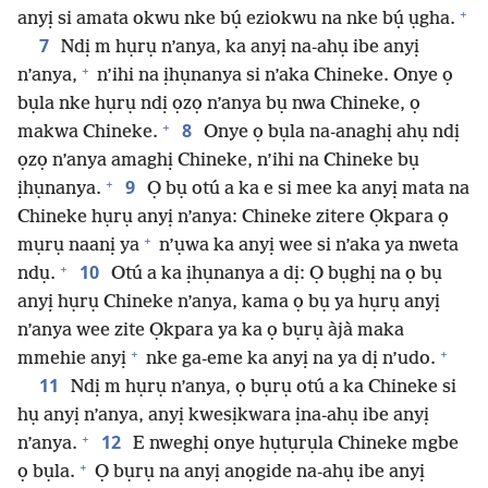
+
anyị si amata okwu nke bụ́ eziokwu na nke bụ́ ụgha.
7
Ndị m hụrụ n’anya, ka anyị na-ahụ ibe anyị
+
n’anya,
n’ihi na ịhụnanya si n’aka Chineke. Onye ọ
bụla nke hụrụ ndị ọzọ n’anya bụ nwa Chineke, ọ
+
8
makwa Chineke.
Onye ọ bụla na-anaghị ahụ ndị
ọzọ n’anya amaghị Chineke, n’ihi na Chineke bụ
+
9
ịhụnanya.
Ọ bụ otú a ka e si mee ka anyị mata na
Chineke hụrụ anyị n’anya: Chineke zitere Ọkpara ọ
+
mụrụ naanị ya
n’ụwa ka anyị wee si n’aka ya nweta
+
10
ndụ.
Otú a ka ịhụnanya a dị: Ọ bụghị na ọ bụ
anyị hụrụ Chineke n’anya, kama ọ bụ ya hụrụ anyị
n’anya wee zite Ọkpara ya ka ọ bụrụ àjà maka
+
+
mmehie anyị
nke ga-eme ka anyị na ya dị n’udo.
11
Ndị m hụrụ n’anya, ọ bụrụ otú a ka Chineke si
hụ anyị n’anya, anyị kwesịkwara ịna-ahụ ibe anyị
+
12
n’anya.
E nweghị onye hụtụrụla Chineke mgbe
+
ọ bụla.
Ọ bụrụ na anyị anọgide na-ahụ ibe anyị