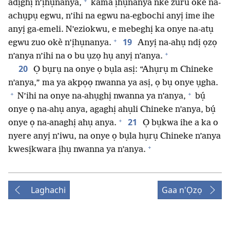
+
adịghị n’ịhụnanya,
kama ịhụnanya nke zuru okè na-
achụpụ egwu, n’ihi na egwu na-egbochi anyị ime ihe
anyị ga-emeli. N’eziokwu, e mebeghị ka onye na-atụ
+
19
egwu zuo okè n’ịhụnanya.
Anyị na-ahụ ndị ọzọ
+
n’anya n’ihi na o bu ụzọ hụ anyị n’anya.
20
Ọ bụrụ na onye ọ bụla asị: “Ahụrụ m Chineke
n’anya,” ma ya akpọọ nwanna ya asị, ọ bụ onye ụgha.
+
+
N’ihi na onye na-ahụghị nwanna ya n’anya,
bụ́
onye ọ na-ahụ anya, agaghị ahụli Chineke n’anya, bụ́
+
21
onye ọ na-anaghị ahụ anya.
Ọ bụkwa ihe a ka o
nyere anyị n’iwu, na onye ọ bụla hụrụ Chineke n’anya
+
kwesịkwara ịhụ nwanna ya n’anya.
Laghachi
Gaa n'Ọzọ