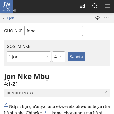
JW.ORG
Banye
(ga-
Gbanwee
Chọọ
ME
emepere
asụsụ
Ihe
YA
1 Jọn
gị
na
ebe
JW.ORG
GỤỌ NKE
ọzọ
ị
ga-
GOSI M NKE
anọ
Isiokwu
gụọ
Akwụkwọ
ya)
Baịbụl
Jọn Nke Mbụ
4:1-21
IHE NDỊ DỊ NA YA
4
Ndị m hụrụ n’anya, unu ekwerela okwu niile yiri ka
+
*
hà si n’aka Chineke,
kama chọpụtanụ ma hà si