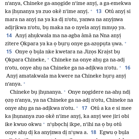
n’anya, Chineke ga-anọgide n’ime anyị, a ga-emekwa
+
13
ka ịhụnanya ya zuo okè n’ime anyị.
Otú anyị si
mara na anyị na ya ka dị n’otu, yanwa na anyịnwa
adịrịkwa n’otu, bụ maka na o nyela anyị mmụọ ya.
14
Anyị ahụkwala ma na-agba àmà na Nna anyị
+
zitere Ọkpara ya ka ọ bụrụ onye ga-azọpụta ụwa.
15
Onye ọ bụla nke kwetara na Jizọs Kraịst bụ
+
Ọkpara Chineke,
Chineke na onye ahụ ga na-adị
+
16
n’otu, onye ahụ na Chineke ga na-adịkwa n’otu.
Anyị amatakwala ma kwere na Chineke hụrụ anyị
+
n’anya.
+
Chineke bụ ịhụnanya.
Onye nọgidere na-ahụ ndị
ọzọ n’anya, ya na Chineke ga na-adị n’otu, Chineke na
+
17
onye ahụ ga na-adịkwa n’otu.
Otú a ka e si mee
ka ịhụnanya zuo okè n’ime anyị, ka anyị wee jiri obi
+
ike kwuo okwu
n’ụbọchị ikpe, n’ihi na ọ bụ otú
18
onye ahụ dị ka anyịnwa dị n’ụwa a.
Egwu ọ bụla