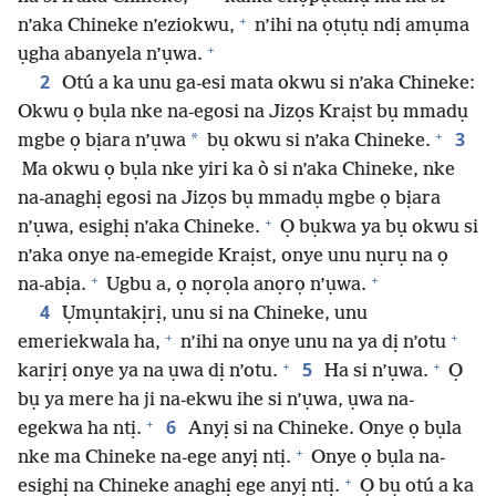
+
n’aka Chineke n’eziokwu,
n’ihi na ọtụtụ ndị amụma
+
ụgha abanyela n’ụwa.
2
Otú a ka unu ga-esi mata okwu si n’aka Chineke:
Okwu ọ bụla nke na-egosi na Jizọs Kraịst bụ mmadụ
+
3
*
mgbe ọ bịara n’ụwa
bụ okwu si n’aka Chineke.
Ma okwu ọ bụla nke yiri ka ò si n’aka Chineke, nke
na-anaghị egosi na Jizọs bụ mmadụ mgbe ọ bịara
+
n’ụwa, esighị n’aka Chineke.
Ọ bụkwa ya bụ okwu si
n’aka onye na-emegide Kraịst, onye unu nụrụ na ọ
+
+
na-abịa.
Ugbu a, ọ nọrọla anọrọ n’ụwa.
4
Ụmụntakịrị, unu si na Chineke, unu
+
+
emeriekwala ha,
n’ihi na onye unu na ya dị n’otu
+
+
5
karịrị onye ya na ụwa dị n’otu.
Ha si n’ụwa.
Ọ
bụ ya mere ha ji na-ekwu ihe si n’ụwa, ụwa na-
+
6
egekwa ha ntị.
Anyị si na Chineke. Onye ọ bụla
+
nke ma Chineke na-ege anyị ntị.
Onye ọ bụla na-
+
esighị na Chineke anaghị ege anyị ntị.
Ọ bụ otú a ka