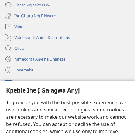
emepere
Chọta Mgbakọ Ukwu
(ga-
gị
emepere
ebe
Ihe Ọhụrụ Ndị E Nwere
gị
ọzọ
ebe
ị
Vidio
ọzọ
ga-
ị
anọ
Videos with Audio Descriptions
ga-
gụọ
anọ
ya)
Chọọ
gụọ
ya)
Mmekọrịta Anyị na Ọhaneze
Enyemaka
Onyinye
(ga-
Kpebie Ihe Ị Ga-agwa Anyị
emepere
gị
Ọ́bá Akwụkwọ Anyị NKE DỊ N’ỊNTANET™
To provide you with the best possible experience, we
(ga-
ebe
use cookies and similar technologies. Some cookies
emepere
ọzọ
®
JW Hub
gị
ị
are necessary to make our website work and cannot
(ga-
ebe
ga-
be refused. You can accept or decline the use of
emepere
ọzọ
anọ
Ọ́bá Akwụkwọ Watchtower
gị
additional cookies, which we use only to improve
ị
gụọ