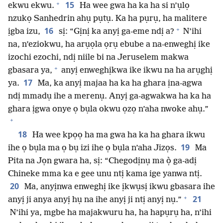
+
15
ekwu ekwu.
Ha wee gwa ha ka ha si n’ụlọ
nzukọ Sanhedrin ahụ pụtụ. Ka ha pụrụ, ha malitere
+
16
ịgba izu,
sị: “Gịnị ka anyị ga-eme ndị a?
N’ihi
na, n’eziokwu, ha arụọla ọrụ ebube a na-enweghị ike
izochi ezochi, ndị niile bi na Jeruselem makwa
+
gbasara ya,
anyị enweghịkwa ike ikwu na ha arụghị
17
ya.
Ma, ka anyị majaa ha ka ha ghara ịna-agwa
ndị mmadụ ihe a merenụ. Anyị ga-agwakwa ha ka ha
ghara ịgwa onye ọ bụla okwu ọzọ n’aha nwoke ahụ.”
+
18
Ha wee kpọọ ha ma gwa ha ka ha ghara ikwu
19
ihe ọ bụla ma ọ bụ izi ihe ọ bụla n’aha Jizọs.
Ma
Pita na Jọn gwara ha, sị: “Chegodịnụ ma ọ̀ ga-adị
Chineke mma ka e gee unu ntị kama ige yanwa ntị.
20
Ma, anyịnwa enweghị ike ịkwụsị ikwu gbasara ihe
+
21
anyị ji anya anyị hụ na ihe anyị ji ntị anyị nụ.”
N’ihi ya, mgbe ha majakwuru ha, ha hapụrụ ha, n’ihi