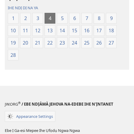
Ụwa
Ụwa
IHE NDỊ DỊ NA YA
Ọhụrụ
Ọhụrụ
1
2
3
4
5
6
7
8
9
(Nke
(Nke
E
E
10
11
12
13
14
15
16
17
18
Degharịrị
Degharịrị
n'Afọ 2013)
n'Afọ 2013)
19
20
21
22
23
24
25
26
27
28
®
JW.ORG
/ EBE NDỊÀMÀ JEHOVA NA-EDEBE IHE N’ỊNTANET
Appearance Settings
Ebe Ị Ga-esi Mepee Ihe Ụfọdụ Ngwa Ngwa