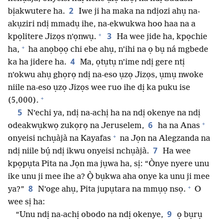
2
bịakwutere ha.
Iwe ji ha maka na ndịozi ahụ na-
akụziri ndị mmadụ ihe, na-ekwukwa hoo haa na a
+
3
kpọlitere Jizọs n’ọnwụ.
Ha wee jide ha, kpọchie
+
ha,
ha anọbọọ chi ebe ahụ, n’ihi na ọ bụ ná mgbede
4
ka ha jidere ha.
Ma, ọtụtụ n’ime ndị gere ntị
n’okwu ahụ ghọrọ ndị na-eso ụzọ Jizọs, ụmụ nwoke
niile na-eso ụzọ Jizọs wee ruo ihe dị ka puku ise
+
(5,000).
5
N’echi ya, ndị na-achị ha na ndị okenye na ndị
+
6
odeakwụkwọ zukọrọ na Jeruselem,
ha na Anas
+
onyeisi nchụàjà na Kayafas
na Jọn na Alegzanda na
7
ndị niile bụ́ ndị ikwu onyeisi nchụàjà.
Ha wee
kpọpụta Pita na Jọn ma jụwa ha, sị: “Ònye nyere unu
ike unu ji mee ihe a? Ọ̀ bụkwa aha onye ka unu ji mee
+
8
ya?”
N’oge ahụ, Pita jupụtara na mmụọ nsọ.
O
wee sị ha:
9
“Unu ndị na-achị obodo na ndị okenye,
ọ bụrụ