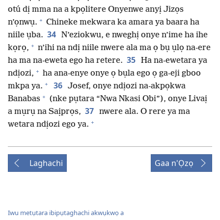
otú dị mma na a kpọlitere Onyenwe anyị Jizọs
+
n’ọnwụ.
Chineke mekwara ka amara ya baara ha
34
niile ụba.
N’eziokwu, e nweghị onye n’ime ha ihe
+
kọrọ,
n’ihi na ndị niile nwere ala ma ọ bụ ụlọ na-ere
35
ha ma na-eweta ego ha retere.
Ha na-ewetara ya
+
ndịozi,
ha ana-enye onye ọ bụla ego ọ ga-eji gboo
+
36
mkpa ya.
Josef, onye ndịozi na-akpọkwa
+
Banabas
(nke pụtara “Nwa Nkasi Obi”), onye Livaị
37
a mụrụ na Saịprọs,
nwere ala. O rere ya ma
+
wetara ndịozi ego ya.
Laghachi
Gaa n'Ọzọ
Iwu metụtara ibipụtaghachi akwụkwọ a