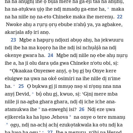
na ha ahụghị ihe ọ bụla mere ha ga-eji taa ha ahụhụ,
+
ha na-atụkwa ụjọ ihe ndị mmadụ ga-eme ha,
maka
22
na ha niile nọ na-eto Chineke maka ihe merenụ.
Nwoke ahụ a rụrụ ọrụ ebube n’ahụ́ ya, ya agbakee,
akarịala afọ iri anọ.
23
Mgbe a hapụrụ ndịozi abụọ ahụ, ha jekwuuru
ndị ibe ha ma kọọrọ ha ihe ndị isi nchụàjà na ndị
24
okenye gwara ha.
Mgbe ndị niile nọ ebe ahụ nụrụ
ihe a, ha ji olu dara ụda gwa Chineke n’otu obi, sị:
“Ọkaakaa Onyenwe anyị, ọ bụ gị bụ Onye kere
eluigwe na ụwa na oké osimiri na ihe niile dị n’ime
+
25
ha.
Ọ bụkwa gị ji mmụọ nsọ si n’ọnụ nna nna
+
anyị Devid,
bụ́ ohu gị, kwuo, sị: ‘Gịnị mere mba
niile ji na-agba ghara ghara, ndị dị iche iche ana-
26
*
atamukwa ihe
na-enweghị isi?
Ndị eze ụwa
*
ejikerela ka ha lụso Jehova
na onye o tere mmanụ
*
ọgụ, ndị na-achị achị ezukọtakwala ka otu ndị ka
+
27
ha lụso ha ọgụ.’
Ihe a mezuru, n’ihi na Herọd