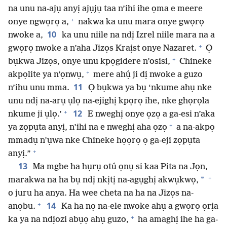
na unu na-ajụ anyị ajụjụ taa n’ihi ihe ọma e meere
+
onye ngwọrọ a,
nakwa ka unu mara onye gwọrọ
10
nwoke a,
ka unu niile na ndị Izrel niile mara na a
+
gwọrọ nwoke a n’aha Jizọs Kraịst onye Nazaret.
Ọ
+
bụkwa Jizọs, onye unu kpọgidere n’osisi,
Chineke
+
akpọlite ya n’ọnwụ,
mere ahụ́ ji dị nwoke a guzo
11
n’ihu unu mma.
Ọ bụkwa ya bụ ‘nkume ahụ nke
unu ndị na-arụ ụlọ na-ejighị kpọrọ ihe, nke ghọrọla
+
12
nkume ji ụlọ.’
E nweghị onye ọzọ a ga-esi n’aka
+
ya zọpụta anyị, n’ihi na e nweghị aha ọzọ
a na-akpọ
mmadụ n’ụwa nke Chineke họọrọ ọ ga-eji zọpụta
+
anyị.”
13
Ma mgbe ha hụrụ otú ọnụ si kaa Pita na Jọn,
+
*
marakwa na ha bụ ndị nkịtị na-agụghị akwụkwọ,
o juru ha anya. Ha wee cheta na ha na Jizọs na-
+
14
anọbu.
Ka ha nọ na-ele nwoke ahụ a gwọrọ ọrịa
+
ka ya na ndịozi abụọ ahụ guzo,
ha amaghị ihe ha ga-