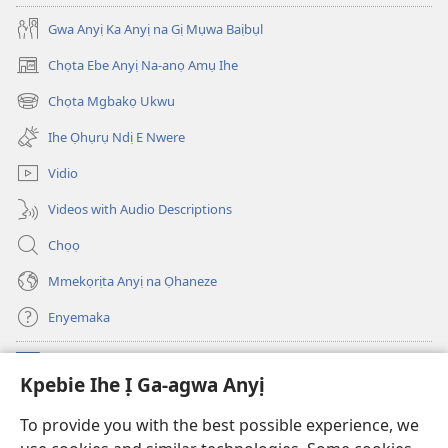
Gwa Anyị Ka Anyị na Gị Mụwa Baịbụl
Chọta Ebe Anyị Na-anọ Amụ Ihe
(ga-
emepere
Chọta Mgbakọ Ukwu
(ga-
gị
emepere
ebe
Ihe Ọhụrụ Ndị E Nwere
gị
ọzọ
ebe
ị
Vidio
ọzọ
ga-
ị
anọ
Videos with Audio Descriptions
ga-
gụọ
anọ
ya)
Chọọ
gụọ
ya)
Mmekọrịta Anyị na Ọhaneze
Enyemaka
Onyinye
(ga-
Kpebie Ihe Ị Ga-agwa Anyị
emepere
gị
Ọ́bá Akwụkwọ Anyị NKE DỊ N’ỊNTANET™
To provide you with the best possible experience, we
(ga-
ebe