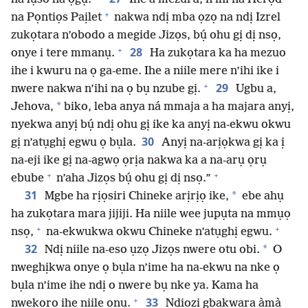
+
na Pọntiọs Paịlet
nakwa ndị mba ọzọ na ndị Izrel
zukọtara n’obodo a megide Jizọs, bụ́ ohu gị dị nsọ,
+
28
onye i tere mmanụ.
Ha zukọtara ka ha mezuo
ihe i kwuru na ọ ga-eme. Ihe a niile mere n’ihi ike i
+
29
nwere nakwa n’ihi na ọ bụ nzube gị.
Ugbu a,
*
Jehova,
biko, leba anya ná mmaja a ha majara anyị,
nyekwa anyị bụ́ ndị ohu gị ike ka anyị na-ekwu okwu
30
gị n’atụghị egwu ọ bụla.
Anyị na-arịọkwa gị ka ị
na-eji ike gị na-agwọ ọrịa nakwa ka a na-arụ ọrụ
+
+
ebube
n’aha Jizọs bụ́ ohu gị dị nsọ.”
31
*
Mgbe ha rịọsiri Chineke arịrịọ ike,
ebe ahụ
ha zukọtara mara jijiji. Ha niile wee jupụta na mmụọ
+
+
nsọ,
na-ekwukwa okwu Chineke n’atụghị egwu.
32
*
Ndị niile na-eso ụzọ Jizọs nwere otu obi.
O
nweghịkwa onye ọ bụla n’ime ha na-ekwu na nke ọ
bụla n’ime ihe ndị o nwere bụ nke ya. Kama ha
+
33
nwekọrọ ihe niile ọnụ.
Ndịozi gbakwara àmà