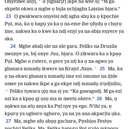
+
Onyenwe anyị,
o yigharịrị ikpe ha wee sị: “M ga-
ekpebi okwu a mgbe ọ bụla ọchịagha Laịsias bịara.”
23
Ọ gwakwara onyeisi ndị agha ahụ ka ọ kpọchie
Pọl, ma, ka ọ hapụ ya ka ọ na-eme ihe ụfọdụ ọ chọrọ
ime, nakwa ka o kwe ka ndị enyi ya na-abịa enyere ya
aka.
24
Mgbe abalị ole na ole gara, Feliks na Drusila
nwunye ya, bụ́ onye Juu, bịara. O zikwara ka a kpọọ
Pọl. Mgbe o rutere, o gere ya ntị ka ọ na-agwa ya
+
25
gbasara mmadụ ikwere na Kraịst Jizọs.
Ma, ka
ọ na-ekwu gbasara mmadụ ime ezi omume na ijide
onwe ya nakwa ikpe a ga-ekpe ndị mmadụ n’ọdịnihu,
+
Feliks tụwara ụjọ ma sị ya: “Ka gawagodị. M ga-ezi
26
ozi ka a kpọọ gị ọzọ ma m nweta ohere.”
Ma, ọ
nọkwa na-atụ anya ka Pọl nye ya ego. N’ihi ya, ọ
kpọrọ ya ugboro ugboro, ya na ya ana-akparịta ụka.
27
Ma, mgbe afọ abụọ gachara, Pọshiọs Festọs
nọchiri Feliks. Ma, Feliks hapụrụ Pọl n’ụlọ mkpọrọ