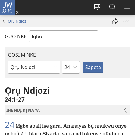
JW.ORG
Banye
(ga-
Gbanwee
Chọọ
ME
emepere
asụsụ
Ihe
YA
Ọrụ Ndịozi
gị
na
ebe
JW.ORG
GỤỌ NKE
ọzọ
ị
ga-
GOSI M NKE
anọ
Isiokwu
gụọ
Akwụkwọ
ya)
Baịbụl
Ọrụ Ndịozi
24:1-27
IHE NDỊ DỊ NA YA
24
Mgbe abalị ise gara, Ananayas bụ́ nnukwu onye
+
nchụàjà
bịara Sizaria, ya na ndị okenye ụfọdụ na