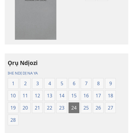
ụdị
ụdị
nke
nke
ị
ị
ga-
ga-
ewere
ewere
Baịbụl
Baịbụl
Nsọ
Nsọ
nke
nke
Ọrụ Ndịozi
Nsụgharị
Nsụgharị
Ụwa
Ụwa
IHE NDỊ DỊ NA YA
Ọhụrụ
Ọhụrụ
1
2
3
4
5
6
7
8
9
(Nke
(Nke
E
E
10
11
12
13
14
15
16
17
18
Degharịrị
Degharịrị
n'Afọ 2013)
n'Afọ 2013)
19
20
21
22
23
24
25
26
27
28