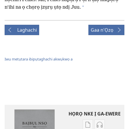
+
n’ihi na ọ chọrọ ịzụrụ ụtọ ndị Juu.
Laghachi
Gaa n'Ọzọ
Iwu metụtara ibipụtaghachi akwụkwọ a
HỌRỌ NKE Ị GA-EWERE
Họrọ
Họrọ