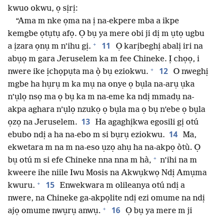
kwuo okwu, ọ sịrị:
“Ama m nke ọma na ị na-ekpere mba a ikpe
kemgbe ọtụtụ afọ. Ọ bụ ya mere obi ji dị m ụtọ ugbu
+
11
a ịzara ọnụ m n’ihu gị.
Ọ karịbeghị abalị iri na
abụọ m gara Jeruselem ka m fee Chineke. Ị chọọ, i
+
12
nwere ike ịchọpụta ma ọ̀ bụ eziokwu.
O nweghị
mgbe ha hụrụ m ka mụ na onye ọ bụla na-arụ ụka
n’ụlọ nsọ ma ọ bụ ka m na-eme ka ndị mmadụ na-
akpa aghara n’ụlọ nzukọ ọ bụla ma ọ bụ n’ebe ọ bụla
13
ọzọ na Jeruselem.
Ha agaghịkwa egosili gị otú
14
ebubo ndị a ha na-ebo m si bụrụ eziokwu.
Ma,
ekwetara m na m na-eso ụzọ ahụ ha na-akpọ òtù. Ọ
+
bụ otú m si efe Chineke nna nna m hà,
n’ihi na m
kweere ihe niile Iwu Mosis na Akwụkwọ Ndị Amụma
+
15
kwuru.
Enwekwara m olileanya otú ndị a
nwere, na Chineke ga-akpọlite ndị ezi omume na ndị
+
16
ajọ omume nwụrụ anwụ.
Ọ bụ ya mere m ji