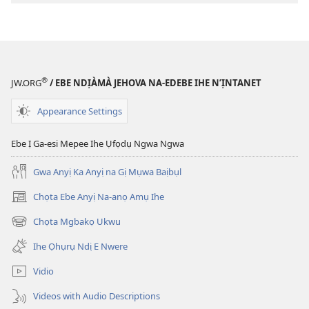
®
JW.ORG
/ EBE NDỊÀMÀ JEHOVA NA-EDEBE IHE N’ỊNTANET
Appearance Settings
Ebe Ị Ga-esi Mepee Ihe Ụfọdụ Ngwa Ngwa
Gwa Anyị Ka Anyị na Gị Mụwa Baịbụl
Chọta Ebe Anyị Na-anọ Amụ Ihe
(ga-
emepere
Chọta Mgbakọ Ukwu
(ga-
gị
emepere
ebe
Ihe Ọhụrụ Ndị E Nwere
gị
ọzọ
ebe
ị
Vidio
ọzọ
ga-
ị
anọ
Videos with Audio Descriptions
ga-
gụọ