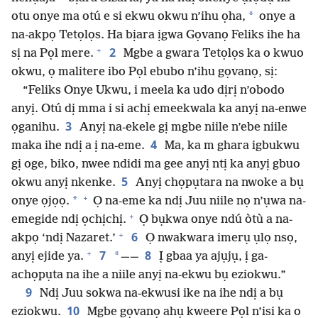
*
otu onye ma otú e si ekwu okwu n’ihu ọha,
onye a
na-akpọ Tetọlọs. Ha bịara ịgwa Gọvanọ Feliks ihe ha
+
2
sị na Pọl mere.
Mgbe a gwara Tetọlọs ka o kwuo
okwu, ọ malitere ibo Pọl ebubo n’ihu gọvanọ, sị:
“Feliks Onye Ukwu, i meela ka udo dịrị n’obodo
anyị. Otú dị mma i si achị emeekwala ka anyị na-enwe
3
ọganihu.
Anyị na-ekele gị mgbe niile n’ebe niile
4
maka ihe ndị a ị na-eme.
Ma, ka m ghara igbukwu
gị oge, biko, nwee ndidi ma gee anyị ntị ka anyị gbuo
5
okwu anyị nkenke.
Anyị chọpụtara na nwoke a bụ
+
*
onye ọjọọ.
Ọ na-eme ka ndị Juu niile nọ n’ụwa na-
+
emegide ndị ọchịchị.
Ọ bụkwa onye ndú òtù a na-
+
6
akpọ ‘ndị Nazaret.’
Ọ nwakwara imerụ ụlọ nsọ,
+
7
8
*
anyị ejide ya.
——
Ị gbaa ya ajụjụ, ị ga-
achọpụta na ihe a niile anyị na-ekwu bụ eziokwu.”
9
Ndị Juu sokwa na-ekwusi ike na ihe ndị a bụ
10
eziokwu.
Mgbe gọvanọ ahụ kweere Pọl n’isi ka o