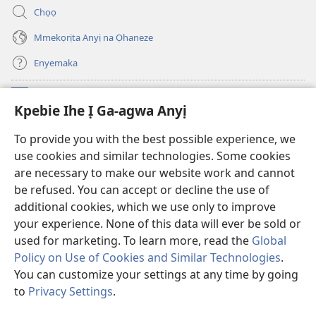
anọ
ya)
Chọọ
gụọ
ya)
Mmekọrịta Anyị na Ọhaneze
Enyemaka
Onyinye
(ga-
Kpebie Ihe Ị Ga-agwa Anyị
emepere
gị
Ọ́bá Akwụkwọ Anyị NKE DỊ N’ỊNTANET™
To provide you with the best possible experience, we
(ga-
ebe
use cookies and similar technologies. Some cookies
emepere
ọzọ
®
JW Hub
gị
ị
are necessary to make our website work and cannot
(ga-
ebe
ga-
be refused. You can accept or decline the use of
emepere
ọzọ
anọ
Ọ́bá Akwụkwọ Watchtower
gị
additional cookies, which we use only to improve
ị
gụọ
ebe
your experience. None of this data will ever be sold or
ga-
ya)
ọzọ
anọ
used for marketing. To learn more, read the
Global
ị
gụọ
ga-
Policy on Use of Cookies and Similar Technologies
.
ya)
anọ
You can customize your settings at any time by going
Copyright
© 2026 Watch Tower Bible and Tract Society of Pennsylvania.
gụọ
IHE NDỊ Ị GA-EME NA IHE NDỊ Ị NA-AGAGHỊ EME
|
IHE ANYỊ GA-EJI IHE Ị
to
Privacy Settings
.
ya)
Go
GWARA ANYỊ MEE
|
KPEBIE IHE Ị GA-AGWA ANYỊ