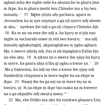
agbasi mbọ ike mgbe niile ka akọnuche m ghara ịma
m ikpe, ka m ghara imebi iwu Chineke ma ọ bụ iwu
+
17
mmadụ.
Mgbe ọtụtụ afọ gachara, agara m
Jeruselem ka m nye onyinye a ga-eji nyere ndị obodo
+
m aka,
nyekwa ihe ndị a ga-eji chụọrọ Chineke àjà.
18
Ka m nọ na-eme ihe ndị a, ha hụrụ m n’ụlọ nsọ
+
mgbe m sacharala onwe m otú iwu kwuru,
ma ndị
mmadụ agbakọtaghị, akpataghịkwa m ọgba aghara.
Ma, e nwere ụfọdụ ndị Juu si ná mpaghara Eshia bịa
19
nọ ebe ahụ.
A sịkwa na o nwere ihe ọjọọ ha hụrụ
+
20
m mere, ha gaara abịa n’ihu gị ugbu a kwuo ya.
Ma ọ bụkwanụ, ka ndị nọ ebe a kwuo ihe ọjọọ ndị
Sanhedrin chọpụtara m mere mgbe ha na-ekpe m
21
ikpe.
Naanị ihe ha ga-asị na m mere bụ na m
kwuru, sị: ‘A na-ekpe m ikpe taa maka na m kweere
+
na a ga-akpọlite ndị nwụrụ anwụ.’”
22
Ma, ebe Feliks ma nke bụ́ eziokwu gbasara Ụzọ