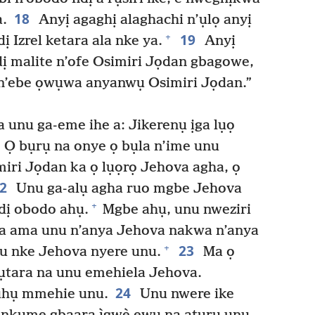
18
a.
Anyị agaghị alaghachi n’ụlọ anyị
19
+
 Izrel ketara ala nke ya.
Anyị
 dị malite n’ofe Osimiri Jọdan gbagowe,
ị n’ebe ọwụwa anyanwụ Osimiri Jọdan.”
a unu ga-eme ihe a: Jikerenụ ịga lụọ
Ọ bụrụ na onye ọ bụla n’ime unu
miri Jọdan ka ọ lụọrọ Jehova agha, ọ
22
Unu ga-alụ agha ruo mgbe Jehova
+
dị obodo ahụ.
Mgbe ahụ, unu nweziri
a ama unu n’anya Jehova nakwa n’anya
23
+
unu nke Jehova nyere unu.
Ma ọ
pụtara na unu emehiela Jehova.
24
ụhụ mmehie unu.
Unu nwere ike