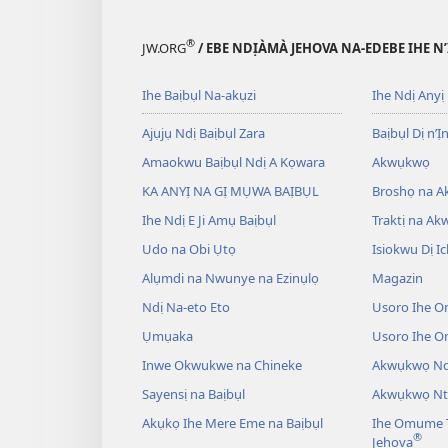
®
JW.ORG
/ EBE NDỊÀMÀ JEHOVA NA-EDEBE IHE N
Ihe Baịbụl Na-akụzi
Ihe Ndị Anyị
Ajụjụ Ndị Baịbụl Zara
Baịbụl Dị n’Ị
Amaokwu Baịbụl Ndị A Kọwara
Akwụkwọ
KA ANYỊ NA GỊ MỤWA BAỊBỤL
Broshọ na 
Ihe Ndị E Ji Amụ Baịbụl
Traktị na A
Udo na Obi Ụtọ
Isiokwu Dị Ic
Alụmdi na Nwunye na Ezinụlọ
Magazin
Ndị Na-eto Eto
Usoro Ihe O
Ụmụaka
Usoro Ihe 
Inwe Okwukwe na Chineke
Akwụkwọ Ndị
Sayensị na Baịbụl
Akwụkwọ Nt
Akụkọ Ihe Mere Eme na Baịbụl
Ihe Omume T
®
Jehova