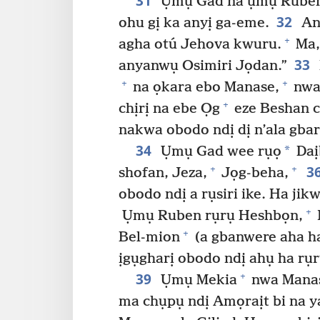
31
Ụmụ Gad na ụmụ Ruben w
32
ohu gị ka anyị ga-eme.
Any
+
agha otú Jehova kwuru.
Ma,
33
anyanwụ Osimiri Jọdan.”
+
+
na ọkara ebo Manase,
nwa 
+
chịrị na ebe Ọg
eze Beshan ch
nakwa obodo ndị dị n’ala gba
34
*
Ụmụ Gad wee rụọ
Daị
3
+
+
shofan, Jeza,
Jọg-beha,
obodo ndị a rụsiri ike. Ha ji
+
Ụmụ Ruben rụrụ Heshbọn,
I
+
Bel-mion
(a gbanwere aha h
ịgụgharị obodo ndị ahụ ha rụr
39
+
Ụmụ Mekia
nwa Manase
ma chụpụ ndị Amọraịt bi na y