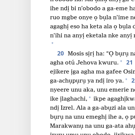
ihe ndị bi n’obodo a ga-eme h
ruo mgbe onye ọ bụla n’ime ndị
agaghị eso ha keta ala ọ bụla
n’ihi na anyị eketala nke any
+
20
Mosis sịrị ha: “Ọ bụrụ n
21
+
agha otú Jehova kwuru.
ejikere ịga agha ma gafee Osi
+
ga-achụpụrụ ya ndị iro ya.
nyeere unu aka, unu emerie n
+
ike ịlaghachi,
ikpe agaghịkw
ndị Izrel. Ala a ga-abụzi ala 
bụrụ na unu emeghị ihe a, ọ 
Marakwanụ na unu ga-ata ah