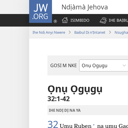
JW.ORG
Ndịàmà Jehova
ISIMBIDO
IHE BAỊB
Ihe Ndị Anyị Nwere
Baịbụl Dị n’Ịntanet
Nsụghar
GOSI M NKE
Akwụkwọ
Baịbụl
Ọnụ Ọgụgụ
32:1-42
IHE NDỊ DỊ NA YA
32
+
Ụmụ Ruben
na ụmụ Ga