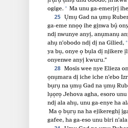
ịrụrụ ụmụ unu obodo, jirikw
+
ogige.
Ma unu ga-emerịrị ih
25
Ụmụ Gad na ụmụ Ruben gw
ga-eme nnọọ ihe gịnwa bụ́ on
ndị nwunye anyị, anụmanụ anyị
+
ahụ n’obodo ndị dị na Gilied,
ya bụ, onye ọ bụla dị njikere 
onyenwe anyị kwuru.”
28
Mosis wee nye Elieza on
ọnụmara dị iche iche n’ebo Iz
bụrụ na ụmụ Gad na ụmụ Ruben
lụọrọ Jehova agha, esoro unu
ndị ala ahụ, unu ga-enye ha al
Ma ọ bụrụ na ha ejikereghị ịg
gafee, ha ga-eso unu biri n’al