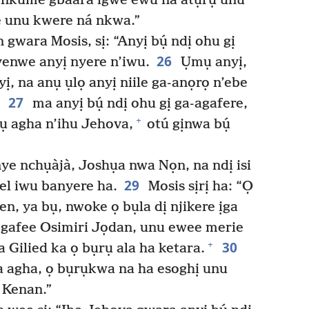
a nkume gbaara ìgwè ewu na atụrụ unu
e unu kwere ná nkwa.”
ara Mosis, sị: “Anyị bụ́ ndị ohu gị
26
yenwe anyị nyere n’iwu.
Ụmụ anyị,
, na anụ ụlọ anyị niile ga-anọrọ n’ebe
27
ma anyị bụ́ ndị ohu gị ga-agafere,
+
ịlụ agha n’ihu Jehova,
otú gịnwa bụ́
ye nchụàjà, Joshụa nwa Nọn, na ndị isi
29
rel iwu banyere ha.
Mosis sịrị ha: “Ọ
, ya bụ, nwoke ọ bụla dị njikere ịga
 gafee Osimiri Jọdan, unu ewee merie
30
+
a Gilied ka ọ bụrụ ala ha ketara.
a agha, ọ bụrụkwa na ha esoghị unu
a Kenan.”