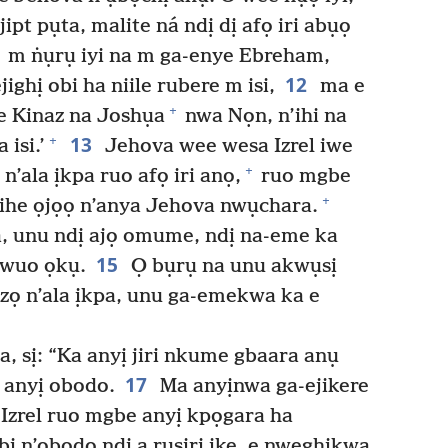
ipt pụta, malite ná ndị dị afọ iri abụọ
m ṅụrụ iyi na m ga-enye Ebreham,
12
jighị obi ha niile rubere m isi,
ma e
+
 Kinaz na Joshụa
nwa Nọn, n’ihi na
13
+
 isi.’
Jehova wee wesa Izrel iwe
+
n’ala ịkpa ruo afọ iri anọ,
ruo mgbe
+
 ihe ọjọọ n’anya Jehova nwụchara.
, unu ndị ajọ omume, ndị na-eme ka
15
kwuo ọkụ.
Ọ bụrụ na unu akwụsị
 ọzọ n’ala ịkpa, unu ga-emekwa ka e
 sị: “Ka anyị jiri nkume gbaara anụ
17
 anyị obodo.
Ma anyịnwa ga-ejikere
 Izrel ruo mgbe anyị kpọgara ha
i n’obodo ndị a rụsiri ike, e nweghịkwa