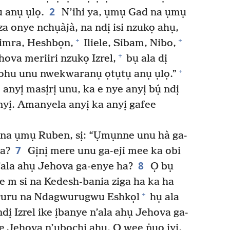
2
ụ anụ ụlọ.
N’ihi ya, ụmụ Gad na ụmụ
a onye nchụàjà, na ndị isi nzukọ ahụ,
+
+
Nimra, Heshbọn,
Iliele, Sibam, Nibo,
+
ova meriiri nzukọ Izrel,
bụ ala dị
+
ị ohu unu nwekwaranụ ọtụtụ anụ ụlọ.”
anyị masịrị unu, ka e nye anyị bụ́ ndị
nyị. Amanyela anyị ka anyị gafee
na ụmụ Ruben, sị: “Ụmụnne unu hà ga-
7
a?
Gịnị mere unu ga-eji mee ka obi
8
 n’ala ahụ Jehova ga-enye ha?
Ọ bụ
 m si na Kedesh-bania ziga ha ka ha
+
ruru na Ndagwurugwu Eshkọl
hụ ala
ndị Izrel ike ịbanye n’ala ahụ Jehova ga-
 Jehova n’ụbọchị ahụ. O wee ṅụọ iyi,