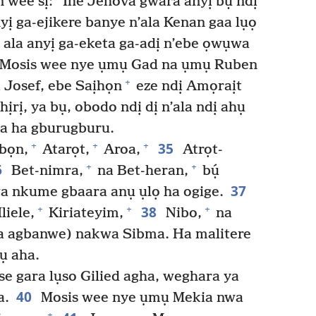
ee sị: “Ihe Jehova gwara anyị bụ́ ndị
ị ga-ejikere banye n’ala Kenan gaa lụọ
 ala anyị ga-eketa ga-adị n’ebe ọwụwa
Mosis wee nye ụmụ Gad na ụmụ Ruben
+
Josef, ebe Saịhọn
eze ndị Amọraịt
ịrị, ya bụ, obodo ndị dị n’ala ndị ahụ
ra ha gburugburu.
35
+
+
+
bọn,
Atarọt,
Aroa,
Atrọt-
6
+
+
Bet-nimra,
na Bet-heran,
bụ́
37
kwa nkume gbaara anụ ụlọ ha ogige.
38
+
+
+
liele,
Kiriateyim,
Nibo,
na
a agbanwe) nakwa Sibma. Ha malitere
ụ aha.
 gara lụso Gilied agha, weghara ya
40
a.
Mosis wee nye ụmụ Mekia nwa
+