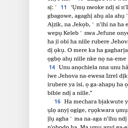
11
+
sị:
‘Ụmụ nwoke ndị si n’Ij
+
gbagowe, agaghị ahụ ala ahụ
+
Aịzik, na Jekọb,
n’ihi na ha e
+
wepụ Keleb
nwa Jefune onye
ha ji obi ha niile rubere Jehova
dị ọkụ. O mere ka ha gagharịa 
ọgbọ ahụ niile nke nọ na-eme
14
Unu anọchiela nna unu hà
iwe Jehova na-ewesa Izrel dị
irubere ya isi, ọ ga-ahapụ ha
bibie ndị a niile.”
16
Ha mechara bịakwute ya,
ụlọ anyị ogige, rụọkwara ụmụ
+
ịlụ agha
ma na-aga n’ihu ndị
n’obodo ha. Ma ụmụ anyị ga-eb