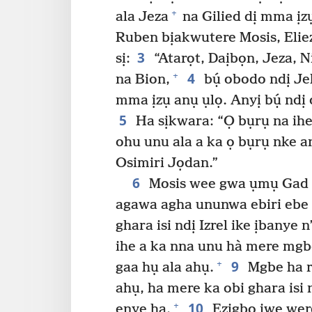
+
ala Jeza
na Gilied dị mma ịz
Ruben bịakwutere Mosis, Eliez
3
sị:
“Atarọt, Daịbọn, Jeza, 
4
+
na Bion,
bụ́ obodo ndị Jeh
mma ịzụ anụ ụlọ. Anyị bụ́ nd
5
Ha sịkwara: “Ọ bụrụ na ihe 
ohu unu ala a ka ọ bụrụ nke a
Osimiri Jọdan.”
6
Mosis wee gwa ụmụ Gad 
agawa agha ununwa ebiri ebe 
ghara isi ndị Izrel ike ịbanye
ihe a ka nna unu hà mere mgbe
9
+
gaa hụ ala ahụ.
Mgbe ha 
ahụ, ha mere ka obi ghara isi 
10
+
enye ha.
Ezigbo iwe were