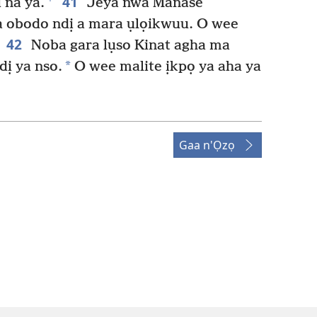
41
 na ya.
Jeya nwa Manase
 obodo ndị a mara ụlọikwuu. O wee
42
Noba gara lụso Kinat agha ma
*
dị ya nso.
O wee malite ịkpọ ya aha ya
Gaa n'Ọzọ