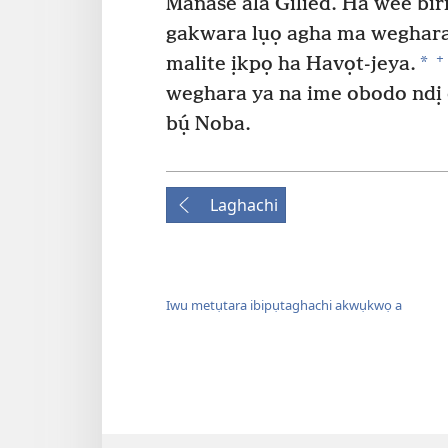
Manase ala Gilied. Ha wee biri
gakwara lụọ agha ma weghara
+
*
malite ịkpọ ha Havọt-jeya.
weghara ya na ime obodo ndị 
bụ́ Noba.
Laghachi
Iwu metụtara ibipụtaghachi akwụkwọ a