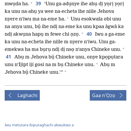
+
39
mwụda ha.
‘Unu ga-adụnye ihe ahụ dị yọrị yọrị
ka unu na-ahụ ya wee na-echeta ihe niile Jehova
+
nyere n’iwu ma na-eme ha.
Unu esokwala obi unu
na anya unu, bụ́ ihe ndị na-eme ka unu kpaa àgwà ka
+
40
ndị akwụna hapụ m fewe chi ọzọ.
Iwu a ga-eme
ka unu na-echeta ihe niile m nyere n’iwu. Unu ga-
+
emekwa ha ma bụrụ ndị dị nsọ n’anya Chineke unu.
41
Abụ m Jehova bụ́ Chineke unu, onye kpọpụtara
+
unu n’Ijipt iji gosi na m bụ Chineke unu.
Abụ m
+
Jehova bụ́ Chineke unu.’”
Laghachi
Gaa n'Ọzọ
Iwu metụtara ibipụtaghachi akwụkwọ a