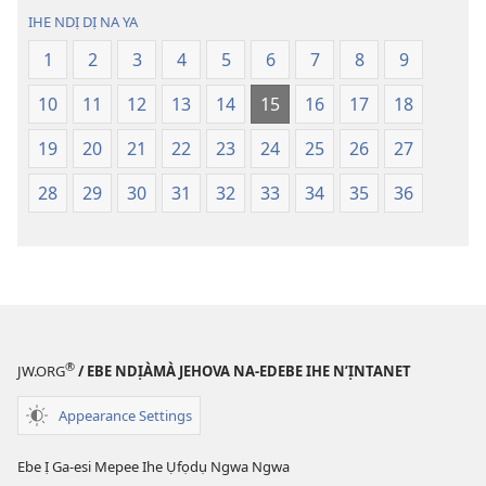
Ụwa
Ụwa
IHE NDỊ DỊ NA YA
Ọhụrụ
Ọhụrụ
1
2
3
4
5
6
7
8
9
(Nke
(Nke
E
E
10
11
12
13
14
15
16
17
18
Degharịrị
Degharịrị
n'Afọ 2013)
n'Afọ 2013)
19
20
21
22
23
24
25
26
27
28
29
30
31
32
33
34
35
36
®
JW.ORG
/ EBE NDỊÀMÀ JEHOVA NA-EDEBE IHE N’ỊNTANET
Appearance Settings
Ebe Ị Ga-esi Mepee Ihe Ụfọdụ Ngwa Ngwa