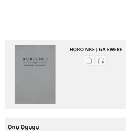
HỌRỌ NKE Ị GA-EWERE
Họrọ
Họrọ
ụdị
ụdị
nke
nke
ị
ị
ga-
ga-
ewere
ewere
Baịbụl
Baịbụl
Nsọ
Nsọ
nke
nke
Ọnụ Ọgụgụ
Nsụgharị
Nsụgharị