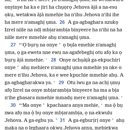
onyinye ha ka e jiri ha chụọrọ Jehova àjà a na-esu
ọkụ, wetakwa àjà mmehie ha n’ihu Jehova n’ihi ihe
26
ha mere n’amaghị ụma.
A ga-agbaghara nzukọ
Izrel niile na ndị mbịarambịa binyeere ha n’ihi na ha
niile mere mmehie ahụ n’amaghị ụma.
27
*
“‘Ọ bụrụ na onye
ọ bụla emehie n’amaghị
ụma, ọ ga-eweta nne ewu na-agafebeghị otu afọ ka ọ
+
28
bụrụ àjà mmehie.
Onye nchụàjà ga-ekpuchiri
*
onye
ahụ mehiere n’amaghị ụma mmehie ya nke o
mere n’ihu Jehova, ka e wee kpuchie mmehie ahụ. A
+
29
ga-agbagharakwa ya.
Otu iwu ga na-achị ụmụ
afọ Izrel na onye mbịarambịa binyeere ha ma a bịa
+
n’ihe gbasara mmehie mmadụ mere n’amaghị ụma.
+
30
*
“‘Ma onye
kpachaara anya mehie,
ma ọ̀ bụ
nwa afọ ma ọ̀ bụ onye mbịarambịa, ọ na-ekwulu
31
*
*
Jehova. A ga-egbu ya.
A ga-egburịrị onye
ahụ
maka na o leghaara okwu Jehova anya, mebiekwa