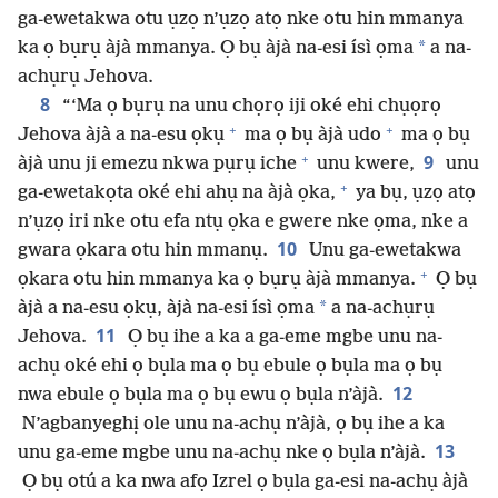
ga-ewetakwa otu ụzọ n’ụzọ atọ nke otu hin mmanya
*
ka ọ bụrụ àjà mmanya. Ọ bụ àjà na-esi ísì ọma
a na-
achụrụ Jehova.
8
“‘Ma ọ bụrụ na unu chọrọ iji oké ehi chụọrọ
+
+
Jehova àjà a na-esu ọkụ
ma ọ bụ àjà udo
ma ọ bụ
+
9
àjà unu ji emezu nkwa pụrụ iche
unu kwere,
unu
+
ga-ewetakọta oké ehi ahụ na àjà ọka,
ya bụ, ụzọ atọ
n’ụzọ iri nke otu efa ntụ ọka e gwere nke ọma, nke a
10
gwara ọkara otu hin mmanụ.
Unu ga-ewetakwa
+
ọkara otu hin mmanya ka ọ bụrụ àjà mmanya.
Ọ bụ
*
àjà a na-esu ọkụ, àjà na-esi ísì ọma
a na-achụrụ
11
Jehova.
Ọ bụ ihe a ka a ga-eme mgbe unu na-
achụ oké ehi ọ bụla ma ọ bụ ebule ọ bụla ma ọ bụ
12
nwa ebule ọ bụla ma ọ bụ ewu ọ bụla n’àjà.
N’agbanyeghị ole unu na-achụ n’àjà, ọ bụ ihe a ka
13
unu ga-eme mgbe unu na-achụ nke ọ bụla n’àjà.
Ọ bụ otú a ka nwa afọ Izrel ọ bụla ga-esi na-achụ àjà