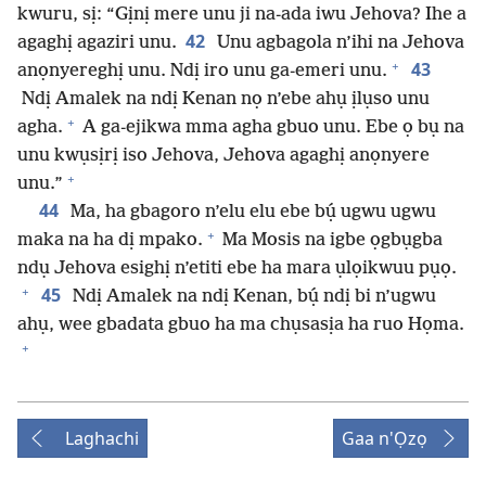
kwuru, sị: “Gịnị mere unu ji na-ada iwu Jehova? Ihe a
42
agaghị agaziri unu.
Unu agbagola n’ihi na Jehova
+
43
anọnyereghị unu. Ndị iro unu ga-emeri unu.
Ndị Amalek na ndị Kenan nọ n’ebe ahụ ịlụso unu
+
agha.
A ga-ejikwa mma agha gbuo unu. Ebe ọ bụ na
unu kwụsịrị iso Jehova, Jehova agaghị anọnyere
+
unu.”
44
Ma, ha gbagoro n’elu elu ebe bụ́ ugwu ugwu
+
maka na ha dị mpako.
Ma Mosis na igbe ọgbụgba
ndụ Jehova esighị n’etiti ebe ha mara ụlọikwuu pụọ.
+
45
Ndị Amalek na ndị Kenan, bụ́ ndị bi n’ugwu
ahụ, wee gbadata gbuo ha ma chụsasịa ha ruo Họma.
+
Laghachi
Gaa n'Ọzọ