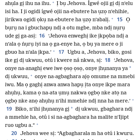
+
ahụla gị ihu na ihu.
Ị bụ Jehova. Ígwé ojii gị dị n’elu
isi ha. I ji ogidi ígwé ojii na-ebutere ha ụzọ n’ehihie,
+
15
jirikwa ogidi ọkụ na-ebutere ha ụzọ n’abalị.
Ọ
bụrụ na i gbuchapụ ndị a otu mgbe, mba ndị nụrụ
16
ude gị ga-asị:
‘Jehova enweghị ike ịkpọba ndị a
n’ala ọ ṅụrụ iyi na ọ ga-enye ha, ọ bụ ya mere o ji
+
17
gbuo ha n’ala ịkpa.’
Ugbu a, Jehova, biko, gosi
18
ike gị dị ukwuu, otú i kwere ná nkwa, sị:
‘Jehova,
*
onye na-anaghị ewe iwe ọsọ ọsọ, onye ịhụnanya ya
+
dị ukwuu,
onye na-agbaghara ajọ omume na mmebi
iwu. Ma ọ gaghị anwa anwa hapụ ịta onye ikpe mara
ahụhụ, kama ọ na-ata ụmụ nakwa ọgbọ nke atọ na
+
ọgbọ nke anọ ahụhụ n’ihi mmehie ndị nna ha mere.’
19
*
Biko, n’ihi ịhụnanya gị
dị ukwuu, gbaghara ndị
a mmehie ha, otú i si na-agbaghara ha malite n’Ijipt
+
ruo ugbu a.”
20
Jehova wee sị: “Agbagharala m ha otú i kwuru.