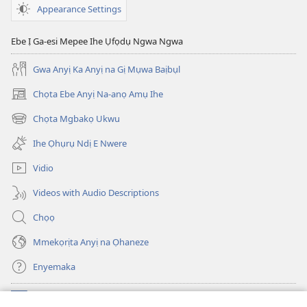
Appearance Settings
Ebe Ị Ga-esi Mepee Ihe Ụfọdụ Ngwa Ngwa
Gwa Anyị Ka Anyị na Gị Mụwa Baịbụl
Chọta Ebe Anyị Na-anọ Amụ Ihe
(ga-
emepere
Chọta Mgbakọ Ukwu
(ga-
gị
emepere
ebe
Ihe Ọhụrụ Ndị E Nwere
gị
ọzọ
ebe
ị
Vidio
ọzọ
ga-
ị
anọ
Videos with Audio Descriptions
ga-
gụọ
anọ
ya)
Chọọ
gụọ
ya)
Mmekọrịta Anyị na Ọhaneze
Enyemaka
Onyinye
(ga-