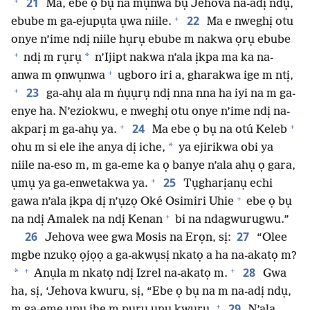
+
21
Ma, ebe ọ bụ na mụnwa bụ́ Jehova na-adị ndụ,
+
22
ebube m ga-ejupụta ụwa niile.
Ma e nweghị otu
onye n’ime ndị niile hụrụ ebube m nakwa ọrụ ebube
+
*
ndị m rụrụ
n’Ijipt nakwa n’ala ịkpa ma ka na-
+
anwa m ọnwụnwa
ugboro iri a, gharakwa ige m ntị,
+
23
ga-ahụ ala m ṅụụrụ ndị nna nna ha iyi na m ga-
enye ha. N’eziokwu, e nweghị otu onye n’ime ndị na-
+
+
24
akparị m ga-ahụ ya.
Ma ebe ọ bụ na otú Keleb
*
ohu m si ele ihe anya dị iche,
ya ejirikwa obi ya
niile na-eso m, m ga-eme ka ọ banye n’ala ahụ ọ gara,
+
25
ụmụ ya ga-enwetakwa ya.
Tụgharịanụ echi
+
gawa n’ala ịkpa dị n’ụzọ Oké Osimiri Uhie
ebe ọ bụ
+
na ndị Amalek na ndị Kenan
bi na ndagwurugwu.”
26
27
Jehova wee gwa Mosis na Erọn, sị:
“Olee
mgbe nzukọ ọjọọ a ga-akwụsị nkatọ a ha na-akatọ m?
+
+
28
*
Anụla m nkatọ ndị Izrel na-akatọ m.
Gwa
ha, sị, ‘Jehova kwuru, sị, “Ebe ọ bụ na m na-adị ndụ,
+
29
m ga-eme unu ihe m nụrụ unu kwuru.
N’ala