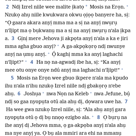
+
2
*
Ndị Izrel niile wee malite ịkatọ
Mosis na Erọn.
Nzukọ ahụ niile kwukwara okwu ọjọọ banyere ha, sị:
“Ọ gaara akara anyị mma ma a sị na anyị nwụrụ
n’Ijipt ma ọ bụkwanụ ma a sị na anyị nwụrụ n’ala ịkpa
3
a.
Gịnị mere Jehova ji akpọta anyị n’ala a ka e jiri
+
mma agha gbuo anyị?
A ga-akpọkọrọ ndị nwunye
+
anyị na ụmụ anyị.
Ọ́ kaghị mma ka anyị laghachi
+
4
n’Ijipt?”
Ha nọ na-agwadị ibe ha, sị: “Ka anyị
+
mee otu onye onye ndú anyị ma laghachi n’Ijipt!”
5
Mosis na Erọn wee gbuo ikpere n’ala ma kpudo
ihu n’ala n’ihu nzukọ Izrel niile ndị gbakọrọ n’ebe
+
+
6
ahụ.
Joshụa
nwa Nọn na Keleb
nwa Jefune, bụ́
7
ndị so gaa nyopụta otú ala ahụ dị, dọwara uwe ha.
Ha wee gwa nzukọ Izrel niile, sị: “Ala ahụ anyị gara
+
8
nyopụta otú ọ dị bụ nnọọ ezigbo ala.
Ọ bụrụ na
ihe anyị dị Jehova mma, ọ ga-akpọba anyị n’ala ahụ
ma nye anyị ya. Ọ bụ ala mmiri ara ehi na mmanụ