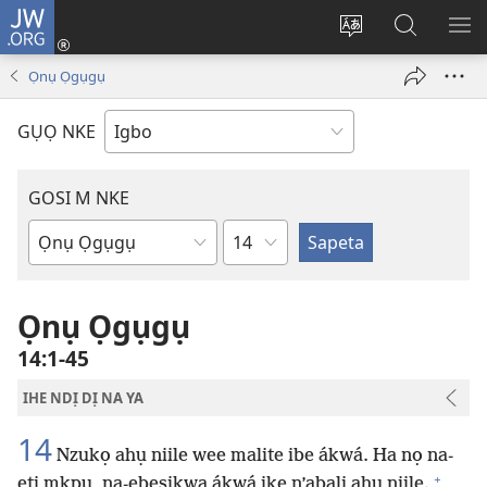
JW.ORG
Banye
(ga-
Gbanwee
Chọọ
ME
emepere
asụsụ
Ihe
YA
Ọnụ Ọgụgụ
gị
na
ebe
JW.ORG
GỤỌ NKE
ọzọ
ị
ga-
GOSI M NKE
anọ
Isiokwu
gụọ
Akwụkwọ
ya)
Baịbụl
Ọnụ Ọgụgụ
14:1-45
IHE NDỊ DỊ NA YA
14
Nzukọ ahụ niile wee malite ibe ákwá. Ha nọ na-
+
eti mkpu, na-ebesikwa ákwá ike n’abalị ahụ niile.