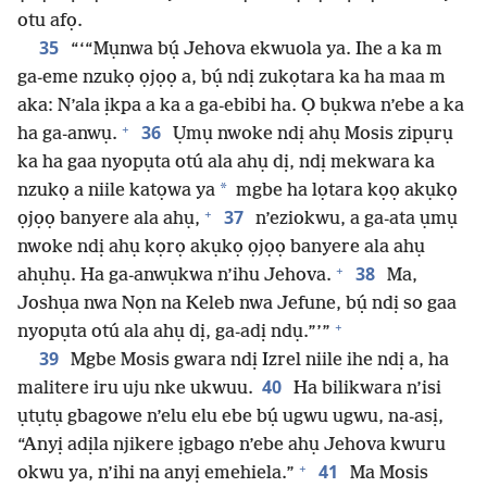
otu afọ.
35
“‘“Mụnwa bụ́ Jehova ekwuola ya. Ihe a ka m
ga-eme nzukọ ọjọọ a, bụ́ ndị zukọtara ka ha maa m
aka: N’ala ịkpa a ka a ga-ebibi ha. Ọ bụkwa n’ebe a ka
+
36
ha ga-anwụ.
Ụmụ nwoke ndị ahụ Mosis zipụrụ
ka ha gaa nyopụta otú ala ahụ dị, ndị mekwara ka
*
nzukọ a niile katọwa ya
mgbe ha lọtara kọọ akụkọ
+
37
ọjọọ banyere ala ahụ,
n’eziokwu, a ga-ata ụmụ
nwoke ndị ahụ kọrọ akụkọ ọjọọ banyere ala ahụ
+
38
ahụhụ. Ha ga-anwụkwa n’ihu Jehova.
Ma,
Joshụa nwa Nọn na Keleb nwa Jefune, bụ́ ndị so gaa
+
nyopụta otú ala ahụ dị, ga-adị ndụ.”’”
39
Mgbe Mosis gwara ndị Izrel niile ihe ndị a, ha
40
malitere iru uju nke ukwuu.
Ha bilikwara n’isi
ụtụtụ gbagowe n’elu elu ebe bụ́ ugwu ugwu, na-asị,
“Anyị adịla njikere ịgbago n’ebe ahụ Jehova kwuru
+
41
okwu ya, n’ihi na anyị emehiela.”
Ma Mosis