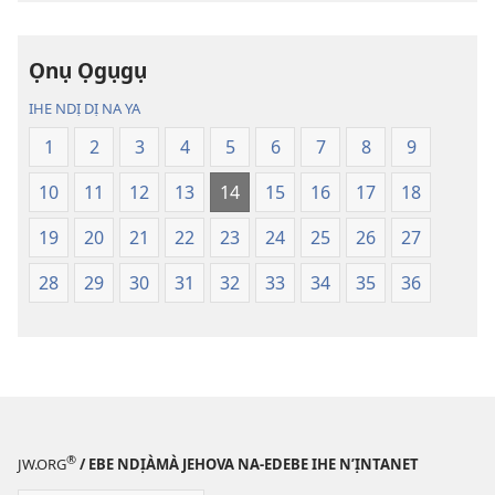
Nsọ
Nsọ
nke
nke
Ọnụ Ọgụgụ
Nsụgharị
Nsụgharị
Ụwa
Ụwa
IHE NDỊ DỊ NA YA
Ọhụrụ
Ọhụrụ
1
2
3
4
5
6
7
8
9
(Nke
(Nke
E
E
10
11
12
13
14
15
16
17
18
Degharịrị
Degharịrị
n'Afọ 2013)
n'Afọ 2013)
19
20
21
22
23
24
25
26
27
28
29
30
31
32
33
34
35
36
®
JW.ORG
/ EBE NDỊÀMÀ JEHOVA NA-EDEBE IHE N’ỊNTANET