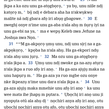
+
ịkpa a ka ozu unu ga-atọgbọrọ,
ya bụ, unu niile ndị
*
katọrọ m,
bụ́ ndị e debara aha ha n’akwụkwọ
+
30
malite ná ndị gbara afọ iri abụọ gbagowe.
E
nweghị onye n’ime unu ga-aba n’ala ahụ m ṅụrụ iyi na
+
unu ga-ebi na ya,
ma e wepụ Keleb nwa Jefune na
+
Joshụa nwa Nọn.
31
“‘“M ga-akpọrọ ụmụ unu, ndị unu sịrị na a ga-
+
akpọkọrọ,
kpọba ha n’ala ahụ. Ha ga-ekpori ndụ
+
32
n’ala ahụ unu jụrụ.
Ma ozu unu ga-atọgbọrọ
33
n’ala ịkpa a.
Ụmụ unu ndị nwoke ga na-azụ atụrụ
+
n’ala ịkpa a ruo afọ iri anọ.
Ha ga-aza ajụjụ maka na
*
unu hapụrụ m.
Ha ga-aza ya ruo mgbe ozu onye
+
34
nke ikpeazụ n’ime unu dara n’ala ịkpa a.
Unu
+
ga-aza ajụjụ maka mmehie unu afọ iri anọ
ka unu
*
wee mata ihe ịhapụ m pụtara.
Ụbọchị iri anọ unu ji
+
nyopụta otú ala ahụ dị
nọchiri anya afọ iri anọ, otu
ụbọchị nọchiri anya otu afọ, otu ụbọchị nọchiri anya