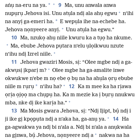
+
9
*
aṅụ na-eru na ya.
Ma, unu anwala anwa
+
nupụrụ Jehova isi. Unu atụla ndị ala ahụ egwu
n’ihi
*
na anyị ga-emeri ha.
E wepụla ihe na-echebe ha.
+
Jehova nọnyeere anyị.
Unu atụla ha egwu.”
10
Ma, nzukọ ahụ niile kwuru ka a tụọ ha nkume.
+
Ma, ebube Jehova pụtara n’elu ụlọikwuu nzute
+
n’ihu ndị Izrel niile.
11
Jehova gwaziri Mosis, sị: “Olee mgbe ndị a ga-
+
akwụsị ịkparị m?
Olee mgbe ha ga-amalite inwe
okwukwe n’ebe m nọ ebe ọ bụ na ha ahụla ọrụ ebube
+
12
*
niile m rụrụ
n’ihu ha?
Ka m mee ka ha rịawa
ọrịa ọjọọ ma chụpụ ha. Ka m mezie ka ị bụrụ nnukwu
+
mba, nke dị ike karịa ha.”
13
Ma Mosis gwara Jehova, sị: “Ndị Ijipt, bụ́ ndị i
+
14
ji ike gị kpọpụta ndị a n’aka ha, ga-anụ ya.
Ha
ga-agwakwa ya ndị bi n’ala a. Ndị bi n’ala a anụkwala
+
na gịnwa, bụ́ Jehova, nọnyeere ndị a
nakwa na ha