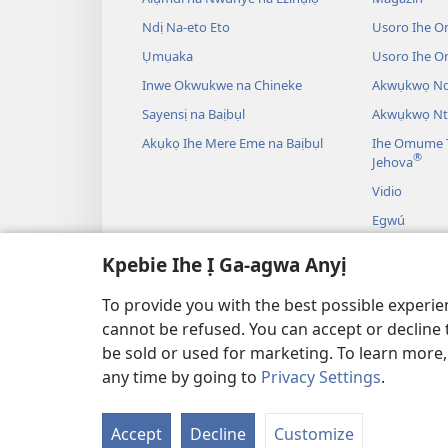
Ndị Na-eto Eto
Usoro Ihe O
Ụmụaka
Usoro Ihe 
Inwe Okwukwe na Chineke
Akwụkwọ Ndị
Sayensị na Baịbụl
Akwụkwọ Nt
Akụkọ Ihe Mere Eme na Baịbụl
Ihe Omume T
®
Jehova
Vidio
Egwú
Drama A Na-
Kpebie Ihe Ị Ga-agwa Anyị
Akụkọ Baịbụl
To provide you with the best possible experi
cannot be refused. You can accept or decline 
be sold or used for marketing. To learn more
any time by going to
Privacy Settings
.
IHE NDỊ Ị GA-EME NA 
Accept
Decline
Customize