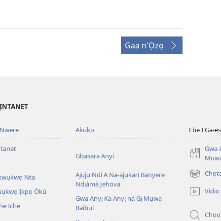
Gaa n'Ọzọ
’ỊNTANET
 Nwere
Akụkọ
Ebe Ị Ga-
ntanet
Gwa A
Gbasara Anyị
Mụwa
Chọ
Ajụjụ Ndị A Na-ajụkarị Banyere
Akwụkwọ Nta
(ga-
Ndịàmà Jehova
emepere
Vidio
kwụkwọ Ịkpọ Òkù
gị
Gwa Anyị Ka Anyị na Gị Mụwa
he Iche
ebe
Baịbụl
Chọọ
ọzọ