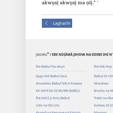
+
akwụsị akwụsị ma ọlị.”
Laghachi
®
JW.ORG
/ EBE NDỊÀMÀ JEHOVA NA-EDEBE IHE N
Ihe Baịbụl Na-akụzi
Ihe Ndị Anyị
Ajụjụ Ndị Baịbụl Zara
Baịbụl Dị n’Ị
Amaokwu Baịbụl Ndị A Kọwara
Akwụkwọ
KA ANYỊ NA GỊ MỤWA BAỊBỤL
Broshọ na 
Ihe Ndị E Ji Amụ Baịbụl
Traktị na A
Udo na Obi Ụtọ
Isiokwu Dị Ic
Alụmdi na Nwunye na Ezinụlọ
Magazin