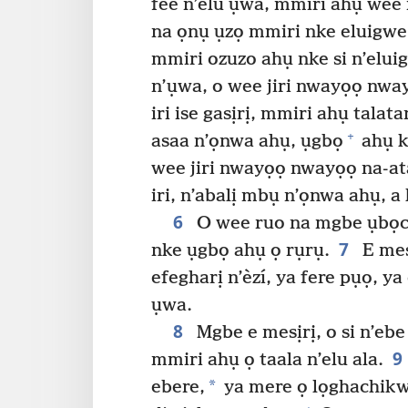
fee n’elu ụwa, mmiri ahụ wee m
na ọnụ ụzọ mmiri nke eluigwe
mmiri ozuzo ahụ nke si n’elui
n’ụwa, o wee jiri nwayọọ nway
iri ise gasịrị, mmiri ahụ talata
+
asaa n’ọnwa ahụ, ụgbọ
ahụ k
wee jiri nwayọọ nwayọọ na-ata
iri, n’abalị mbụ n’ọnwa ahụ, a
6
O wee ruo na mgbe ụbọch
7
nke ụgbọ ahụ ọ rụrụ.
E mes
efegharị n’èzí, ya fere pụọ, y
ụwa.
8
Mgbe e mesịrị, o si n’ebe
9
mmiri ahụ ọ taala n’elu ala.
*
ebere,
ya mere ọ lọghachikwu