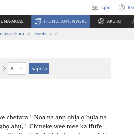
Igbo
Ba
Họrọ
(g
asụsụ
e
ỤL NA-AKỤZI
IHE NDỊ ANYỊ NWERE
AKỤKỌ
gị
e
ị Ụwa Ọhụrụ
Jenesis
8
ọz
ị
ga
an
gụ
ya
Isiokwu
+
ke chetara
Noa na anụ ọhịa ọ bụla na
+
ụgbọ ahụ,
Chineke wee mee ka ifufe
+
+