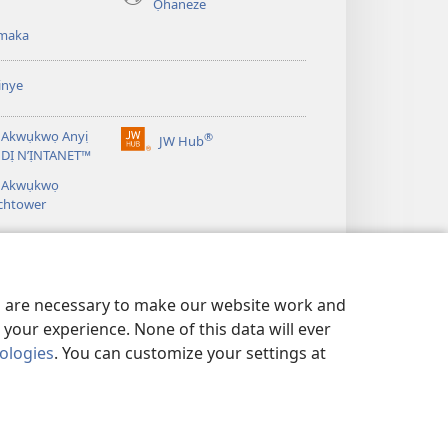
Ọhaneze
anọ
gụọ
maka
ya)
inye
 Akwụkwọ Anyị
®
JW Hub
(ga-
DỊ N’ỊNTANET™
emepere
á Akwụkwọ
gị
chtower
ebe
ọzọ
ị
ga-
anọ
gụọ
es are necessary to make our website work and
ya)
your experience. None of this data will ever
nologies
. You can customize your settings at
IE IHE Ị GA-AGWA ANYỊ