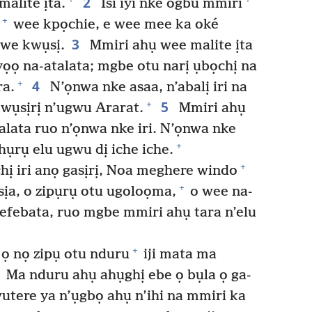
2
alite ịta.
Isi iyi nke ogbu mmiri
+
wee kpọchie, e wee mee ka oké
3
gwe kwụsị.
Mmiri ahụ wee malite ịta
ọọ na-atalata; mgbe otu narị ụbọchị na
4
+
ra.
N’ọnwa nke asaa, n’abalị iri na
5
+
wụsịrị n’ugwu Ararat.
Mmiri ahụ
lata ruo n’ọnwa nke iri. N’ọnwa nke
+
 hụrụ elu ugwu dị iche iche.
+
ị iri anọ gasịrị, Noa meghere windo
+
ịa, o zipụrụ otu ugoloọma,
o wee na-
a efebata, ruo mgbe mmiri ahụ tara n’elu
+
 ọ nọ zipụ otu nduru
iji mata ma
Ma nduru ahụ ahụghị ebe ọ bụla ọ ga-
tere ya n’ụgbọ ahụ n’ihi na mmiri ka