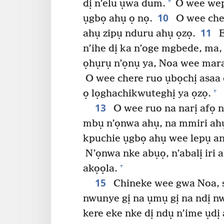
+
dị n’elu ụwa dum.
O wee wep
10
ụgbọ ahụ ọ nọ.
O wee cher
11
ahụ zipụ nduru ahụ ọzọ.
E
n’ihe dị ka n’oge mgbede, ma,
ọhụrụ n’ọnụ ya, Noa wee mara
O wee chere ruo ụbọchị asaa 
+
ọ lọghachikwuteghị ya ọzọ.
13
O wee ruo na narị afọ nk
mbụ n’ọnwa ahụ, na mmiri ahụ
kpuchie ụgbọ ahụ wee lepụ any
N’ọnwa nke abụọ, n’abalị iri 
+
akọọla.
15
Chineke wee gwa Noa, s
nwunye gị na ụmụ gị na ndị n
kere eke nke dị ndụ n’ime ụdị 