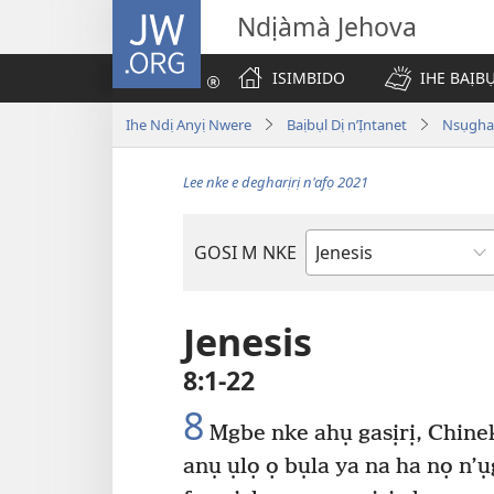
JW.ORG
Ndịàmà Jehova
ISIMBIDO
IHE BAỊB
Ihe Ndị Anyị Nwere
Baịbụl Dị n’Ịntanet
Nsụghar
Lee nke e degharịrị n'afọ 2021
GOSI M NKE
Akwụkwọ
Baịbụl
Jenesis
8:1-22
8
Mgbe nke ahụ gasịrị, Chine
anụ ụlọ ọ bụla ya na ha nọ n’