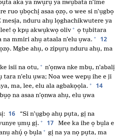
ụta aka ya nwụrụ ya nwụbata n’ime
e ruo ụbọchị asaa ọzọ, o wee si n’ụgbọ
 mesịa, nduru ahụ lọghachikwutere ya
+
 lee! ọ kpụ akwụkwọ oliv
ọ tụbitara
12
+
 na mmiri ahụ ataala n’elu ụwa.
ọzọ. Mgbe ahụ, o zipụrụ nduru ahụ, ma
+
e isii na otu,
n’ọnwa nke mbụ, n’abalị
 tara n’elu ụwa; Noa wee wepụ ihe e ji
14
+
a, ma, lee, elu ala agbakọọla.
abụọ na asaa n’ọnwa ahụ, elu ụwa
16
ị:
“Si n’ụgbọ ahụ pụta, gị na
17
+
wunye ụmụ gị.
Mee ka ihe ọ bụla e
+
anụ ahụ́ ọ bụla
gị na ya nọ pụta, ma