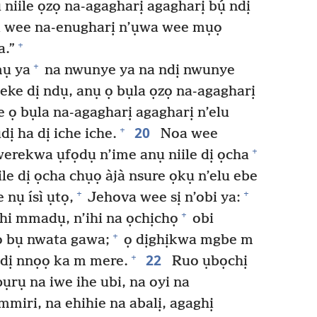
niile ọzọ na-agagharị agagharị bụ́ ndị
 wee na-enugharị n’ụwa wee mụọ
+
a.”
+
mụ ya
na nwunye ya na ndị nwunye
 eke dị ndụ, anụ ọ bụla ọzọ na-agagharị
e ọ bụla na-agagharị agagharị n’elu
20
+
ị ha dị iche iche.
Noa wee
+
erekwa ụfọdụ n’ime anụ niile dị ọcha
le dị ọcha chụọ àjà nsure ọkụ n’elu ebe
+
+
nụ ísì ụtọ,
Jehova wee sị n’obi ya:
+
ihi mmadụ, n’ihi na ọchịchọ
obi
+
ọ bụ nwata gawa;
ọ dịghịkwa mgbe m
22
+
ti dị nnọọ ka m mere.
Ruo ụbọchị
ụrụ na iwe ihe ubi, na oyi na
miri, na ehihie na abalị, agaghị