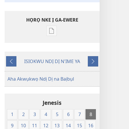
HỌRỌ NKE Ị GA-EWERE
Họrọ
ụdị
nke
ị
ISIOKWU NDỊ DỊ N'IME YA
ga-
Laghachi
Gaa
ewere
n'Ọzọ
Baịbụl
Aha Akwụkwọ Ndị Dị na Baịbụl
Nsọ
—
Nsụgharị
Jenesis
Ụwa
Ọhụrụ
1
2
3
4
5
6
7
8
nke
Akwụkwọ
9
10
11
12
13
14
15
16