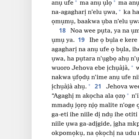
+
+
anụ ufe
ma anụ ụlọ
ma anụ 
+
na-agagharị n’elu ụwa,
ka ha
ọmụmụ, baakwa ụba n’elu ụw
18
Noa wee pụta, ya na ụ
19
ụmụ ya.
Ihe ọ bụla e kere
agagharị na anụ ufe ọ bụla, ih
ụwa, ha pụtara n’ụgbọ ahụ n’ụd
+
wuoro Jehova ebe ịchụàjà,
w
nakwa ụfọdụ n’ime anụ ufe nii
21
+
ịchụàjà ahụ.
Jehova wee 
+
“Agaghị m akọcha ala ọzọ
n’
mmadụ jọrọ njọ malite n’oge 
ga-eti ihe niile dị ndụ ihe oti
niile ụwa ga-adịgide, ịgha mkp
okpomọkụ, na ọkọchị na udu m