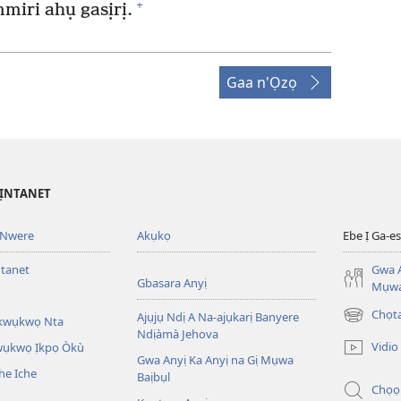
+
miri ahụ gasịrị.
Gaa n'Ọzọ
’ỊNTANET
 Nwere
Akụkọ
Ebe Ị Ga-
ntanet
Gwa A
Gbasara Anyị
Mụwa
Chọ
Ajụjụ Ndị A Na-ajụkarị Banyere
Akwụkwọ Nta
(ga-
Ndịàmà Jehova
emepere
Vidio
kwụkwọ Ịkpọ Òkù
gị
Gwa Anyị Ka Anyị na Gị Mụwa
he Iche
ebe
Baịbụl
Chọọ
ọzọ