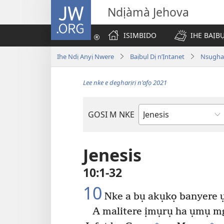
JW.ORG
Ndịàmà Jehova
ISIMBIDO
IHE BAỊB
Ihe Ndị Anyị Nwere
Baịbụl Dị n’Ịntanet
Nsụghar
Lee nke e degharịrị n'afọ 2021
GOSI M NKE
Akwụkwọ
Baịbụl
Jenesis
10:1-32
10
Nke a bụ akụkọ banyere 
A malitere ịmụrụ ha ụmụ mg
+
+