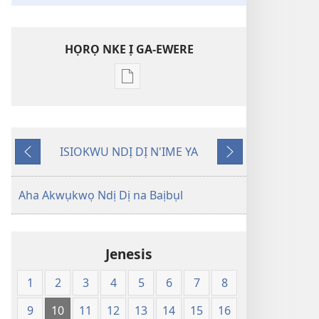
HỌRỌ NKE Ị GA-EWERE
Họrọ
ụdị
nke
ị
ISIOKWU NDỊ DỊ N'IME YA
ga-
Laghachi
Gaa
ewere
n'Ọzọ
Baịbụl
Aha Akwụkwọ Ndị Dị na Baịbụl
Nsọ
—
Nsụgharị
Jenesis
Ụwa
Ọhụrụ
1
2
3
4
5
6
7
8
nke
Akwụkwọ
9
10
11
12
13
14
15
16