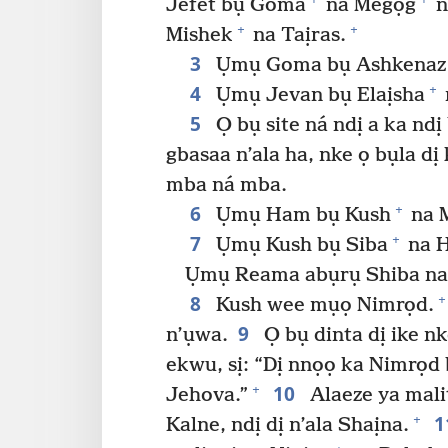
Jefet bụ Goma
na Megọg
n
+
+
Mishek
na Taịras.
3
Ụmụ Goma bụ Ashkenaz
4
+
Ụmụ Jevan bụ Elaịsha
5
Ọ bụ site ná ndị a ka ndị 
gbasaa n’ala ha, nke ọ bụla dị 
mba ná mba.
6
+
Ụmụ Ham bụ Kush
na 
7
+
Ụmụ Kush bụ Siba
na H
Ụmụ Reama abụrụ Shiba na
8
+
Kush wee mụọ Nimrọd.
9
n’ụwa.
Ọ bụ dinta dị ike n
ekwu, sị: “Dị nnọọ ka Nimrọd 
10
+
Jehova.”
Alaeze ya mali
1
+
Kalne, ndị dị n’ala Shaịna.