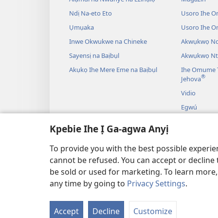
Ndị Na-eto Eto
Usoro Ihe O
Ụmụaka
Usoro Ihe 
Inwe Okwukwe na Chineke
Akwụkwọ Ndị
Sayensị na Baịbụl
Akwụkwọ Nt
Akụkọ Ihe Mere Eme na Baịbụl
Ihe Omume T
®
Jehova
Vidio
Egwú
Drama A Na-
Kpebie Ihe Ị Ga-agwa Anyị
Akụkọ Baịbụl
To provide you with the best possible experi
cannot be refused. You can accept or decline 
be sold or used for marketing. To learn more
any time by going to
Privacy Settings
.
IHE NDỊ Ị GA-EME NA 
Accept
Decline
Customize