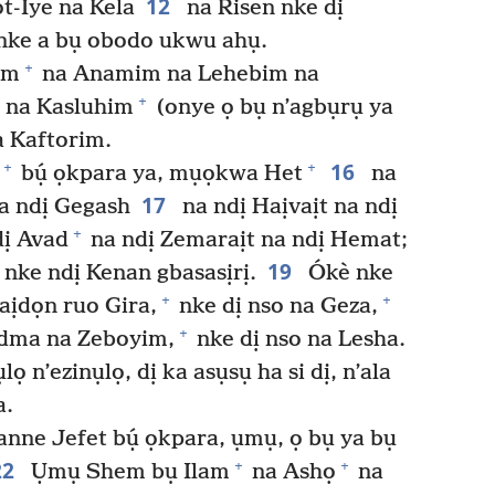
12
-Iye na Kela
na Risen nke dị
 nke a bụ obodo ukwu ahụ.
+
im
na Anamim na Lehebim na
+
na Kasluhim
(onye ọ bụ n’agbụrụ ya
a Kaftorim.
16
+
+
bụ́ ọkpara ya, mụọkwa Het
na
17
a ndị Gegash
na ndị Haịvaịt na ndị
+
ị Avad
na ndị Zemaraịt na ndị Hemat;
19
e nke ndị Kenan gbasasịrị.
Ókè nke
+
+
aịdọn ruo Gira,
nke dị nso na Geza,
+
dma na Zeboyim,
nke dị nso na Lesha.
 n’ezinụlọ, dị ka asụsụ ha si dị, n’ala
a.
e Jefet bụ́ ọkpara, ụmụ, ọ bụ ya bụ
22
+
+
Ụmụ Shem bụ Ilam
na Ashọ
na