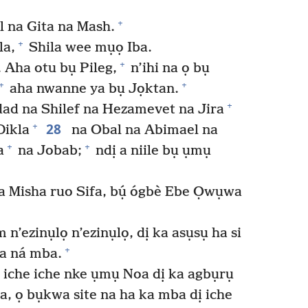
+
 na Gita na Mash.
+
la,
Shila wee mụọ Iba.
+
Aha otu bụ Pileg,
n’ihi na ọ bụ
+
+
aha nwanne ya bụ Jọktan.
+
d na Shilef na Hezamevet na Jira
28
+
Dikla
na Obal na Abimael na
+
+
a
na Jobab;
ndị a niile bụ ụmụ
a Misha ruo Sifa, bụ́ ógbè Ebe Ọwụwa
n’ezinụlọ n’ezinụlọ, dị ka asụsụ ha si
+
ba ná mba.
ị iche iche nke ụmụ Noa dị ka agbụrụ
a, ọ bụkwa site na ha ka mba dị iche