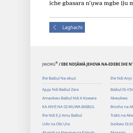
iche gbasara n’ụwa mgbe iju m
Laghachi
®
JW.ORG
/ EBE NDỊÀMÀ JEHOVA NA-EDEBE IHE N
Ihe Baịbụl Na-akụzi
Ihe Ndị Anyị
Ajụjụ Ndị Baịbụl Zara
Baịbụl Dị n’Ị
Amaokwu Baịbụl Ndị A Kọwara
Akwụkwọ
KA ANYỊ NA GỊ MỤWA BAỊBỤL
Broshọ na 
Ihe Ndị E Ji Amụ Baịbụl
Traktị na A
Udo na Obi Ụtọ
Isiokwu Dị Ic
Alụmdi na Nwunye na Ezinụlọ
Magazin