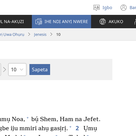
Igbo
Ba
Họrọ
(g
asụsụ
e
ỤL NA-AKỤZI
IHE NDỊ ANYỊ NWERE
AKỤKỌ
gị
e
ị Ụwa Ọhụrụ
Jenesis
10
ọz
ị
ga
an
gụ
ya
Isiokwu
+
ụmụ Noa,
bụ́ Shem, Ham na Jefet.
2
+
be iju mmiri ahụ gasịrị.
Ụmụ
+
+
+