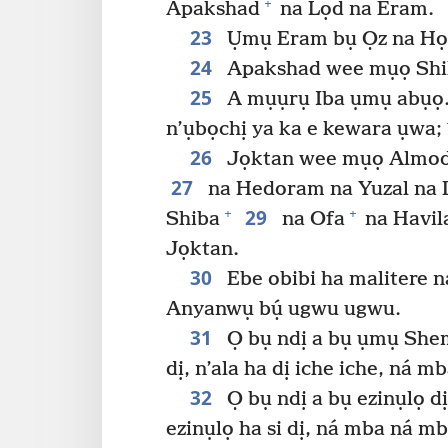
+
Apakshad
na Lọd na Eram.
23
Ụmụ Eram bụ Ọz na Họl
24
Apakshad wee mụọ Shi
25
A mụụrụ Iba ụmụ abụọ. 
n’ụbọchị ya ka e kewara ụwa;
26
Jọktan wee mụọ Almoda
27
na Hedoram na Yuzal na 
29
+
+
Shiba
na Ofa
na Havil
Jọktan.
30
Ebe obibi ha malitere n
Anyanwụ bụ́ ugwu ugwu.
31
Ọ bụ ndị a bụ ụmụ Shem 
dị, n’ala ha dị iche iche, ná m
32
Ọ bụ ndị a bụ ezinụlọ d
ezinụlọ ha si dị, ná mba ná mb