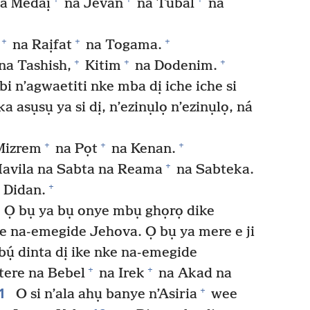
a Medaị
na Jevan
na Tubal
na
+
+
+
na Raịfat
na Togama.
+
+
+
na Tashish,
Kitim
na Dodenim.
bi n’agwaetiti nke mba dị iche iche si
ka asụsụ ya si dị, n’ezinụlọ n’ezinụlọ, ná
+
+
+
Mizrem
na Pọt
na Kenan.
+
avila na Sabta na Reama
na Sabteka.
+
 Didan.
Ọ bụ ya bụ onye mbụ ghọrọ dike
ke na-emegide Jehova. Ọ bụ ya mere e ji
bụ́ dinta dị ike nke na-emegide
+
+
tere na Bebel
na Irek
na Akad na
1
+
O si n’ala ahụ banye n’Asiria
wee