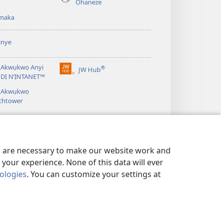
Ọhaneze
anọ
gụọ
maka
ya)
inye
 Akwụkwọ Anyị
®
JW Hub
(ga-
DỊ N’ỊNTANET™
emepere
á Akwụkwọ
gị
chtower
ebe
ọzọ
ị
ga-
anọ
gụọ
es are necessary to make our website work and
ya)
your experience. None of this data will ever
nologies
. You can customize your settings at
IE IHE Ị GA-AGWA ANYỊ