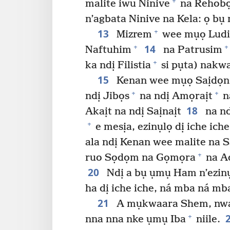
+
malite iwu Ninive
na Rehobọt
n’agbata Ninive na Kela: ọ bụ
13
+
Mizrem
wee mụọ Lud
14
+
+
Naftuhim
na Patrusim
+
ka ndị Filistia
si pụta) nakw
15
Kenan wee mụọ Saịdọn
+
+
ndị Jibọs
na ndị Amọraịt
n
18
Akaịt na ndị Saịnaịt
na nd
+
e mesịa, ezinụlọ dị iche ich
ala ndị Kenan wee malite na S
+
ruo Sọdọm na Gọmọra
na A
20
Ndị a bụ ụmụ Ham n’ezinụlọ
ha dị iche iche, ná mba ná mb
21
A mụkwaara Shem, nwann
+
nna nna nke ụmụ Iba
niile.