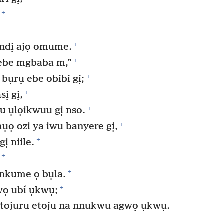
+
+
ndị ajọ omume.
+
ụ ebe mgbaba m,”
+
bụrụ ebe obibi gị;
+
ị gị,
+
ru ụlọikwuu gị nso.
+
ụọ ozi ya iwu banyere gị,
+
ị niile.
+
+
 nkume ọ bụla.
+
wọ ubí ụkwụ;
 tojuru etoju na nnukwu agwọ ụkwụ.