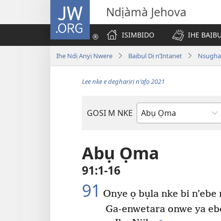
JW.ORG
Ndịàmà Jehova
ISIMBIDO
IHE BAỊB
Ihe Ndị Anyị Nwere
Baịbụl Dị n’Ịntanet
Nsụghar
Lee nke e degharịrị n'afọ 2021
GOSI M NKE
Akwụkwọ
Baịbụl
Abụ Ọma
91:1-16
91
Onye ọ bụla nke bi n’ebe
Ga-enwetara onwe ya eb
+