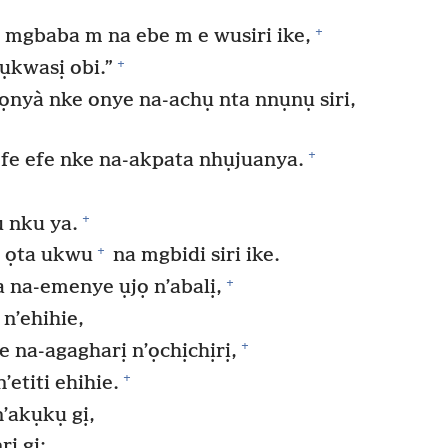
+
e mgbaba m na ebe m e wusiri ike,
+
ụkwasị obi.”
’ọnyà nke onye na-achụ nta nnụnụ siri,
+
efe efe nke na-akpata nhụjuanya.
+
 nku ya.
+
ị ọta ukwu
na mgbidi siri ike.
+
a na-emenye ụjọ n’abalị,
n’ehihie,
+
e na-agagharị n’ọchịchịrị,
+
’etiti ehihie.
’akụkụ gị,
i gị;