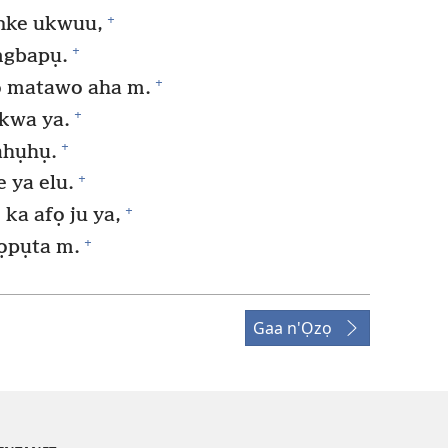
+
 nke ukwuu,
+
mgbapụ.
+
 ọ matawo aha m.
+
kwa ya.
+
ahụhụ.
+
 ya elu.
+
ka afọ ju ya,
+
ọpụta m.
Gaa n'Ọzọ