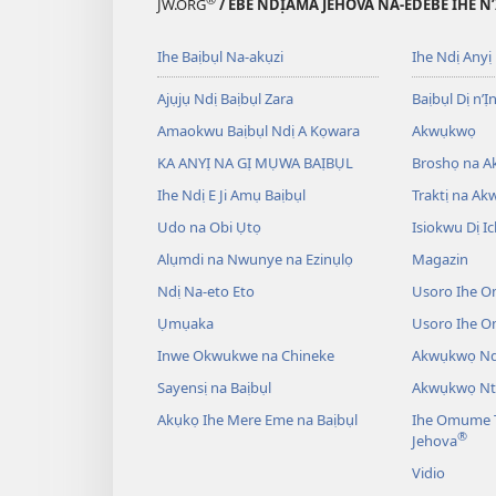
JW.ORG
/ EBE NDỊÀMÀ JEHOVA NA-EDEBE IHE N
Ihe Baịbụl Na-akụzi
Ihe Ndị Anyị
Ajụjụ Ndị Baịbụl Zara
Baịbụl Dị n’Ị
Amaokwu Baịbụl Ndị A Kọwara
Akwụkwọ
KA ANYỊ NA GỊ MỤWA BAỊBỤL
Broshọ na 
Ihe Ndị E Ji Amụ Baịbụl
Traktị na A
Udo na Obi Ụtọ
Isiokwu Dị Ic
Alụmdi na Nwunye na Ezinụlọ
Magazin
Ndị Na-eto Eto
Usoro Ihe O
Ụmụaka
Usoro Ihe 
Inwe Okwukwe na Chineke
Akwụkwọ Ndị
Sayensị na Baịbụl
Akwụkwọ Nt
Akụkọ Ihe Mere Eme na Baịbụl
Ihe Omume T
®
Jehova
Vidio