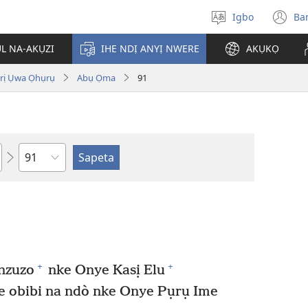
Igbo
Ba
Họrọ
(g
asụsụ
e
ỤL NA-AKỤZI
IHE NDỊ ANYỊ NWERE
AKỤKỌ
gị
e
ị Ụwa Ọhụrụ
Abụ Ọma
91
ọz
ị
ga
an
gụ
ya
Isiokwu
+
+
 nzuzo
nke Onye Kasị Elu
e obibi na ndò nke Onye Pụrụ Ime