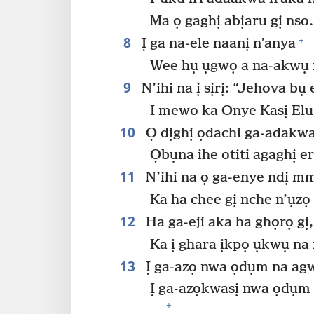
Ma ọ gaghị abịaru gị nso.
8
+
Ị ga na-ele naanị n’anya
Wee hụ ụgwọ a na-akwụ 
9
N’ihi na ị sịrị: “Jehova b
I mewo ka Onye Kasị Elu 
10
Ọ dịghị ọdachi ga-adakwas
Ọbụna ihe otiti agaghị e
11
N’ihi na ọ ga-enye ndị mm
Ka ha chee gị nche n’ụzọ g
12
Ha ga-eji aka ha ghọrọ gị,
Ka ị ghara ịkpọ ụkwụ na
13
Ị ga-azọ nwa ọdụm na ag
Ị ga-azọkwasị nwa ọdụm
+