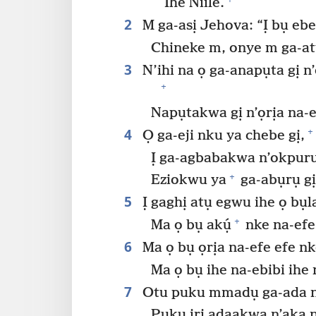
Ihe Niile.
2
M ga-asị Jehova: “Ị bụ eb
Chineke m, onye m ga-at
3
N’ihi na ọ ga-anapụta gị n
+
Napụtakwa gị n’ọrịa na-
4
+
Ọ ga-eji nku ya chebe gị,
Ị ga-agbabakwa n’okpuru
+
Eziokwu ya
ga-abụrụ g
5
Ị gaghị atụ egwu ihe ọ bụl
+
Ma ọ bụ akụ́
nke na-efe 
6
Ma ọ bụ ọrịa na-efe efe nk
Ma ọ bụ ihe na-ebibi ihe n
7
Otu puku mmadụ ga-ada n
Puku iri adaakwa n’aka nr