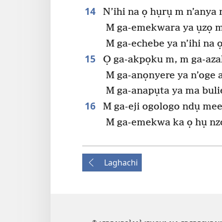
14
N’ihi na ọ hụrụ m n’anya
M ga-emekwara ya ụzọ 
M ga-echebe ya n’ihi na
15
Ọ ga-akpọku m, m ga-aza
M ga-anọnyere ya n’oge 
M ga-anapụta ya ma bulie
16
M ga-eji ogologo ndụ mee 
M ga-emekwa ka ọ hụ nz
Laghachi
®