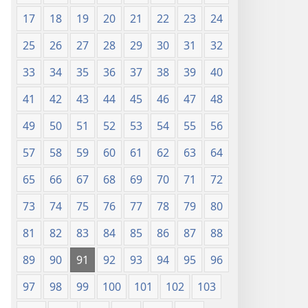
Nsọ
17
18
19
20
21
22
23
24
(Nke
Mkpo
25
26
27
28
29
30
31
32
Ya
Dị
33
34
35
36
37
38
39
40
Fere
41
42
43
44
45
46
47
48
Fere)
49
50
51
52
53
54
55
56
57
58
59
60
61
62
63
64
65
66
67
68
69
70
71
72
73
74
75
76
77
78
79
80
81
82
83
84
85
86
87
88
89
90
91
92
93
94
95
96
97
98
99
100
101
102
103