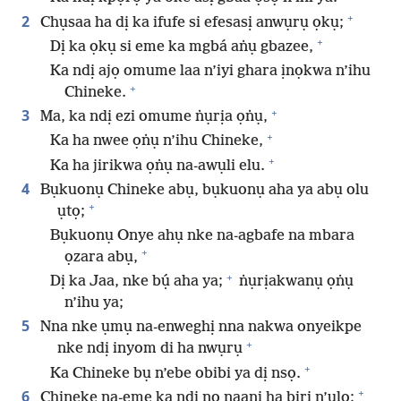
+
2
Chụsaa ha dị ka ifufe si efesasị anwụrụ ọkụ;
+
Dị ka ọkụ si eme ka mgbá aṅụ gbazee,
Ka ndị ajọ omume laa n’iyi ghara ịnọkwa n’ihu
+
Chineke.
+
3
Ma, ka ndị ezi omume ṅụrịa ọṅụ,
+
Ka ha nwee ọṅụ n’ihu Chineke,
+
Ka ha jirikwa ọṅụ na-awụli elu.
4
Bụkuonụ Chineke abụ, bụkuonụ aha ya abụ olu
+
ụtọ;
Bụkuonụ Onye ahụ nke na-agbafe na mbara
+
ọzara abụ,
+
Dị ka Jaa, nke bụ́ aha ya;
ṅụrịakwanụ ọṅụ
n’ihu ya;
5
Nna nke ụmụ na-enweghị nna nakwa onyeikpe
+
nke ndị inyom di ha nwụrụ
+
Ka Chineke bụ n’ebe obibi ya dị nsọ.
+
6
Chineke na-eme ka ndị nọ naanị ha biri n’ụlọ;