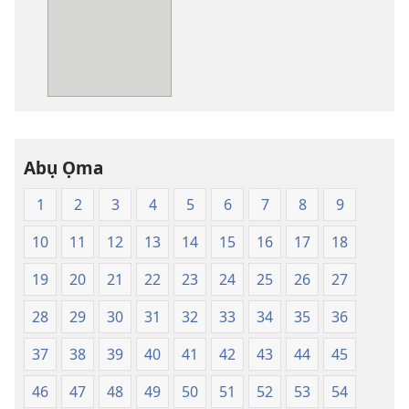
nke
ị
ga-
ewere
Baịbụl
Nsọ
—
Abụ Ọma
Nsụgharị
Ụwa
1
2
3
4
5
6
7
8
9
Ọhụrụ
nke
10
11
12
13
14
15
16
17
18
Akwụkwọ
Nsọ
19
20
21
22
23
24
25
26
27
(Nke
28
29
30
31
32
33
34
35
36
Mkpo
Ya
37
38
39
40
41
42
43
44
45
Dị
Fere
46
47
48
49
50
51
52
53
54