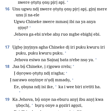
+
nwere ọtụtụ ọnụ pịrị apị.
16
Unu ugwu ndị nwere ọtụtụ ọnụ pịrị apị, gịnị mere
unu ji na-ele
Ugwu Chineke nwere mmasị ibi na ya anya
+
ọjọọ?
Jehova ga-ebi n’ebe ahụ ruo mgbe ebighị ebi.
+
17
Ụgbọ ịnyịnya agha Chineke dị iri puku kwuru iri
+
puku, puku kwuru puku.
+
Jehova esiwo na Saịnaị bata n’ebe nsọ ya.
+
18
Jaa bụ́ Chineke, ị rịgowo n’elu;
+
Ị dọrọwo ọtụtụ ndị n’agha;
+
Ị narawo onyinye n’ụdị mmadụ,
+
Ee, ọbụna ndị isi ike,
ka i wee biri n’etiti ha.
+
19
Ka Jehova, bụ́ onye na-eburu anyị ibu anyị kwa
+
ụbọchị,
bụrụ onye a gọziri agọzi,
+