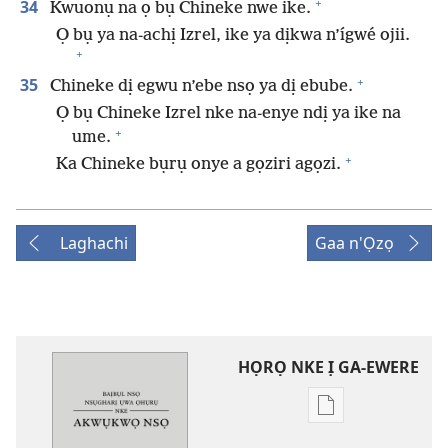
+
34
Kwuonụ na ọ bụ Chineke nwe ike.
Ọ bụ ya na-achị Izrel, ike ya dịkwa n’ígwé ojii.
+
+
35
Chineke dị egwu n’ebe nsọ ya dị ebube.
Ọ bụ Chineke Izrel nke na-enye ndị ya ike na
+
ume.
+
Ka Chineke bụrụ onye a gọziri agọzi.
Laghachi
Gaa n'Ọzọ
HỌRỌ NKE Ị GA-EWERE
Họrọ
ụdị