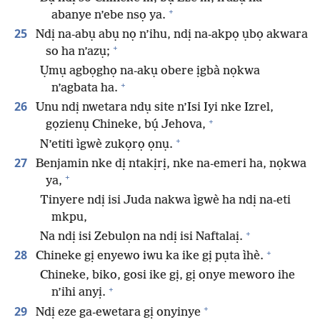
+
abanye n’ebe nsọ ya.
25
Ndị na-abụ abụ nọ n’ihu, ndị na-akpọ ụbọ akwara
+
so ha n’azụ;
Ụmụ agbọghọ na-akụ obere ịgbà nọkwa
+
n’agbata ha.
26
Unu ndị nwetara ndụ site n’Isi Iyi nke Izrel,
+
gọzienụ Chineke, bụ́ Jehova,
+
N’etiti ìgwè zukọrọ ọnụ.
27
Benjamin nke dị ntakịrị, nke na-emeri ha, nọkwa
+
ya,
Tinyere ndị isi Juda nakwa ìgwè ha ndị na-eti
mkpu,
+
Na ndị isi Zebulọn na ndị isi Naftalaị.
+
28
Chineke gị enyewo iwu ka ike gị pụta ìhè.
Chineke, biko, gosi ike gị, gị onye meworo ihe
+
n’ihi anyị.
+
29
Ndị eze ga-ewetara gị onyinye