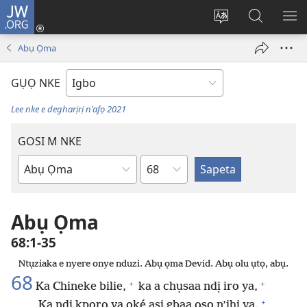
JW.ORG
Banye
(ga-
Gbanwee
Chọọ
ME
emepere
asụsụ
Ihe
YA
Abụ Ọma
gị
na
ebe
JW.ORG
GỤỌ NKE
ọzọ
ị
Lee nke e degharịrị n'afọ 2021
ga-
anọ
GOSI M NKE
gụọ
Isiokwu
ya)
Akwụkwọ
Baịbụl
Abụ Ọma
68:1-35
Ntụziaka e nyere onye nduzi. Abụ ọma Devid. Abụ olu ụtọ, abụ.
68
+
+
Ka Chineke bilie,
ka a chụsaa ndị iro ya,
+
Ka ndị kpọrọ ya oké asị gbaa ọsọ n’ihi ya.