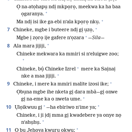
Ọ na-atọhapụ ndị mkpọrọ, meekwa ka ha baa
+
ọgaranya.
+
Ma ndị isi ike ga-ebi n’ala kpọrọ nkụ.
+
7
Chineke, mgbe i buteere ndị gị ụzọ,
+
Mgbe ị zọrọ ije gafere n’ọzara
—
Sila
—
+
8
Ala mara jijiji,
Chineke mekwara ka mmiri si n’eluigwe zoo;
+
+
Chineke, bụ́ Chineke Izrel
mere ka Saịnaị
+
nke a maa jijiji.
+
9
Chineke, i mere ka mmiri malite izosi ike;
Ọbụna mgbe ihe nketa gị dara mbà—gị onwe
+
gị na-eme ka o nweta ume.
+
+
10
Ụlọikwuu gị
—ha ebiriwo n’ime ya;
Chineke, i ji ịdị mma gị kwadebere ya onye nọ
+
n’ahụhụ.
+
11
Ọ bụ Jehova kwuru okwu;