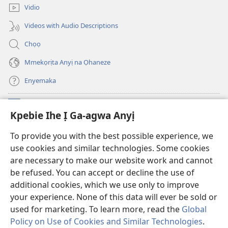
ebe
ị
Vidio
ọzọ
ga-
ị
anọ
Videos with Audio Descriptions
ga-
gụọ
anọ
ya)
Chọọ
gụọ
ya)
Mmekọrịta Anyị na Ọhaneze
Enyemaka
Onyinye
(ga-
Kpebie Ihe Ị Ga-agwa Anyị
emepere
gị
Ọ́bá Akwụkwọ Anyị NKE DỊ N’ỊNTANET™
To provide you with the best possible experience, we
(ga-
ebe
use cookies and similar technologies. Some cookies
emepere
ọzọ
®
JW Hub
gị
ị
are necessary to make our website work and cannot
(ga-
ebe
ga-
be refused. You can accept or decline the use of
emepere
ọzọ
anọ
Ọ́bá Akwụkwọ Watchtower
gị
additional cookies, which we use only to improve
ị
gụọ
ebe
your experience. None of this data will ever be sold or
ga-
ya)
ọzọ
anọ
used for marketing. To learn more, read the
Global
ị
gụọ
ga-
Policy on Use of Cookies and Similar Technologies
.
ya)