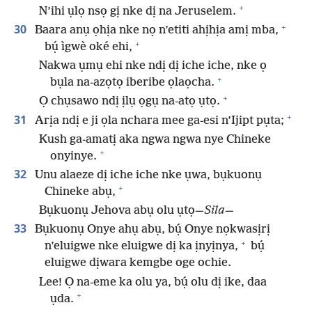
+
N’ihi ụlọ nsọ gị nke dị na Jeruselem.
+
30
Baara anụ ọhịa nke nọ n’etiti ahịhịa amị mba,
+
bụ́ ìgwè oké ehi,
Nakwa ụmụ ehi nke ndị dị iche iche, nke ọ
+
bụla na-azọtọ iberibe ọlaọcha.
+
Ọ chụsawo ndị ịlụ ọgụ na-atọ ụtọ.
+
31
Arịa ndị e ji ọla nchara mee ga-esi n’Ijipt pụta;
Kush ga-amatị aka ngwa ngwa nye Chineke
+
onyinye.
32
Unu alaeze dị iche iche nke ụwa, bụkuonụ
+
Chineke abụ,
Bụkuonụ Jehova abụ olu ụtọ—
Sila
—
33
Bụkuonụ Onye ahụ abụ, bụ́ Onye nọkwasịrị
+
n’eluigwe nke eluigwe dị ka ịnyịnya,
bụ́
eluigwe dịwara kemgbe oge ochie.
Lee! Ọ na-eme ka olu ya, bụ́ olu dị ike, daa
+
ụda.