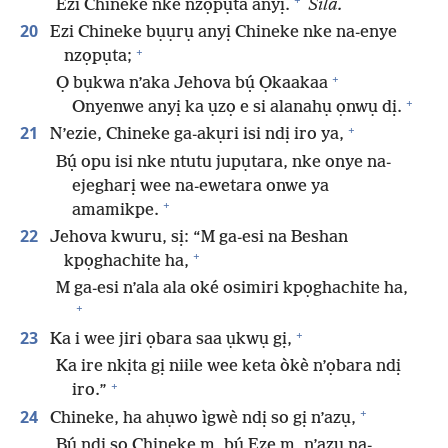
Ezi Chineke nke nzọpụta anyị.
Sila.
20
Ezi Chineke bụụrụ anyị Chineke nke na-enye
+
nzọpụta;
+
Ọ bụkwa n’aka Jehova bụ́ Ọkaakaa
+
Onyenwe anyị ka ụzọ e si alanahụ ọnwụ dị.
+
21
N’ezie, Chineke ga-akụri isi ndị iro ya,
Bụ́ opu isi nke ntutu jupụtara, nke onye na-
ejegharị wee na-ewetara onwe ya
+
amamikpe.
22
Jehova kwuru, sị: “M ga-esi na Beshan
+
kpọghachite ha,
M ga-esi n’ala ala oké osimiri kpọghachite ha,
+
+
23
Ka i wee jiri ọbara saa ụkwụ gị,
Ka ire nkịta gị niile wee keta òkè n’ọbara ndị
+
iro.”
+
24
Chineke, ha ahụwo ìgwè ndị so gị n’azụ,
Bụ́ ndị so Chineke m, bụ́ Eze m, n’azụ na-