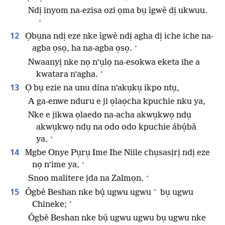
Ndị inyom na-ezisa ozi ọma bụ ìgwè dị ukwuu.
+
12
Ọbụna ndị eze nke ìgwè ndị agha dị iche iche na-
+
agba ọsọ, ha na-agba ọsọ.
Nwaanyị nke nọ n’ụlọ na-esokwa eketa ihe a
+
kwatara n’agha.
13
Ọ bụ ezie na unu dina n’akụkụ ikpo ntụ,
A ga-enwe nduru e ji ọlaọcha kpuchie nku ya,
Nke e jikwa ọlaedo na-acha akwụkwọ ndụ
akwụkwọ ndụ na odo odo kpuchie ábụ́bà
+
ya.
14
Mgbe Onye Pụrụ Ime Ihe Niile chụsasịrị ndị eze
+
nọ n’ime ya,
+
Snoo malitere ịda na Zalmọn.
+
15
Ógbè Beshan nke bụ́ ugwu ugwu
bụ ugwu
+
Chineke;
Ógbè Beshan nke bụ́ ugwu ugwu bụ ugwu nke