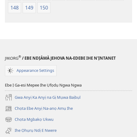
148
149
150
®
JW.ORG
/ EBE NDỊÀMÀ JEHOVA NA-EDEBE IHE N’ỊNTANET
Appearance Settings
Ebe Ị Ga-esi Mepee Ihe Ụfọdụ Ngwa Ngwa
Gwa Anyị Ka Anyị na Gị Mụwa Baịbụl
Chọta Ebe Anyị Na-anọ Amụ Ihe
(ga-
emepere
Chọta Mgbakọ Ukwu
(ga-
gị
emepere
ebe
Ihe Ọhụrụ Ndị E Nwere
gị
ọzọ