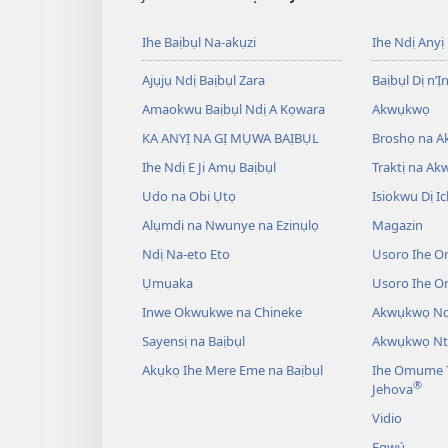
Ihe Baịbụl Na-akụzi
Ihe Ndị Anyị
Ajụjụ Ndị Baịbụl Zara
Baịbụl Dị n’Ị
Amaokwu Baịbụl Ndị A Kọwara
Akwụkwọ
KA ANYỊ NA GỊ MỤWA BAỊBỤL
Broshọ na 
Ihe Ndị E Ji Amụ Baịbụl
Traktị na A
Udo na Obi Ụtọ
Isiokwu Dị Ic
Alụmdi na Nwunye na Ezinụlọ
Magazin
Ndị Na-eto Eto
Usoro Ihe O
Ụmụaka
Usoro Ihe 
Inwe Okwukwe na Chineke
Akwụkwọ Ndị
Sayensị na Baịbụl
Akwụkwọ Nt
Akụkọ Ihe Mere Eme na Baịbụl
Ihe Omume T
®
Jehova
Vidio
Egwú