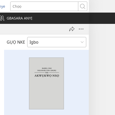
nye
a-
Chọọ
mepere
GBASARA ANYỊ
be
ọ
-
GỤỌ NKE
ọ
ọ
)