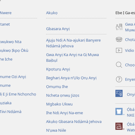
 Nwere
Akụkọ
Ebe Ị Ga-
ntanet
Gwa A
Gbasara Anyị
Mụwa
Chọ
Ajụjụ Ndị A Na-ajụkarị Banyere
Akwụkwọ Nta
(ga-
Ndịàmà Jehova
emepere
Vidio
kwụkwọ Ịkpọ Òkù
gị
Gwa Anyị Ka Anyị na Gị Mụwa
he Iche
ebe
Baịbụl
Chọọ
ọzọ
Kpọtụrụ Anyị
ị
ga-
mume Ozi Anyị
Ilegharị Anya n’Ụlọ Ọrụ Anyị
Enye
anọ
Omume
Ọmụmụ Ihe
gụọ
ya)
 E Ji Eme Nchọnchọ
Ony
Ncheta ọnwụ Jizọs
(ga-
emepere
ụziaka
Mgbako Ukwu
gị
Ọ́bá
iivi Ndịàmà
Ihe Ndị Anyị Na-eme
ebe
(ga-
NKE 
ọzọ
emepere
Akụkọ Gbasara Ndịàmà Jehova
Ọ́b
ị
gị
Wat
N’ụwa Niile
ga-
ebe