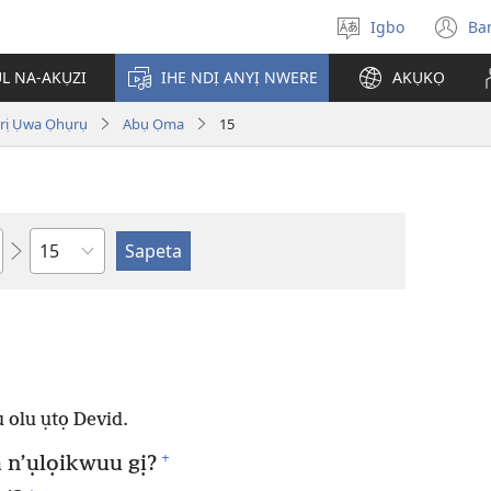
Igbo
Ba
Họrọ
(g
asụsụ
e
ỤL NA-AKỤZI
IHE NDỊ ANYỊ NWERE
AKỤKỌ
gị
e
ị Ụwa Ọhụrụ
Abụ Ọma
15
ọz
ị
ga
an
gụ
ya
Isiokwu
 olu ụtọ Devid.
+
 n’ụlọikwuu gị?