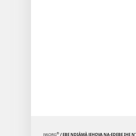
®
JW.ORG
/ EBE NDỊÀMÀ JEHOVA NA-EDEBE IHE N