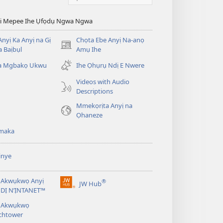
esi Mepee Ihe Ụfọdụ Ngwa Ngwa
nyị Ka Anyị na Gị
Chọta Ebe Anyị Na-anọ
(ga-
 Baịbụl
Amụ Ihe
emepere
ta Mgbakọ Ukwu
Ihe Ọhụrụ Ndị E Nwere
gị
ebe
Videos with Audio
ọzọ
Descriptions
ị
Mmekọrịta Anyị na
ga-
Ọhaneze
anọ
gụọ
maka
ya)
inye
 Akwụkwọ Anyị
®
JW Hub
(ga-
DỊ N’ỊNTANET™
emepere
á Akwụkwọ
gị
chtower
ebe