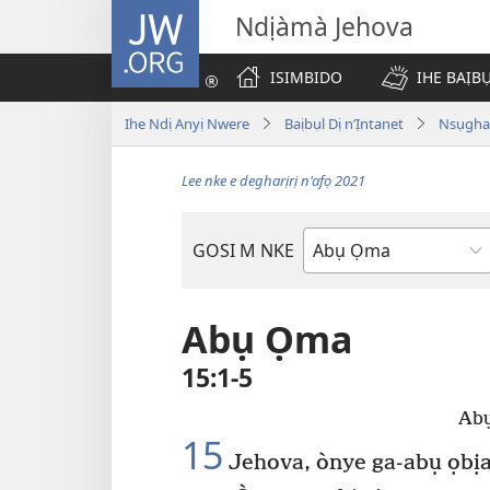
JW.ORG
Ndịàmà Jehova
ISIMBIDO
IHE BAỊB
Ihe Ndị Anyị Nwere
Baịbụl Dị n’Ịntanet
Nsụghar
Lee nke e degharịrị n'afọ 2021
GOSI M NKE
Akwụkwọ
Baịbụl
Abụ Ọma
15:1-5
Abụ
15
Jehova, ònye ga-abụ ọbịa