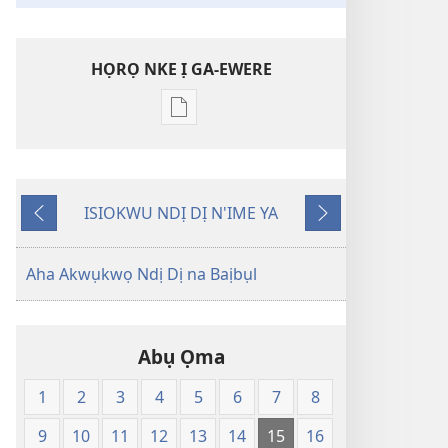
HỌRỌ NKE Ị GA-EWERE
Họrọ
ụdị
nke
ị
ISIOKWU NDỊ DỊ N'IME YA
ga-
Laghachi
Gaa
ewere
n'Ọzọ
Baịbụl
Aha Akwụkwọ Ndị Dị na Baịbụl
Nsọ
—
Nsụgharị
Abụ Ọma
Ụwa
Ọhụrụ
1
2
3
4
5
6
7
8
nke
Akwụkwọ
9
10
11
12
13
14
15
16