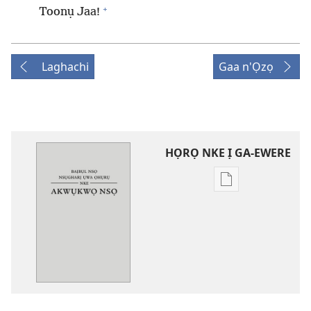
+
Toonụ Jaa!
Laghachi
Gaa n'Ọzọ
HỌRỌ NKE Ị GA-EWERE
Họrọ
ụdị
nke
ị
ga-
ewere
Baịbụl
Nsọ