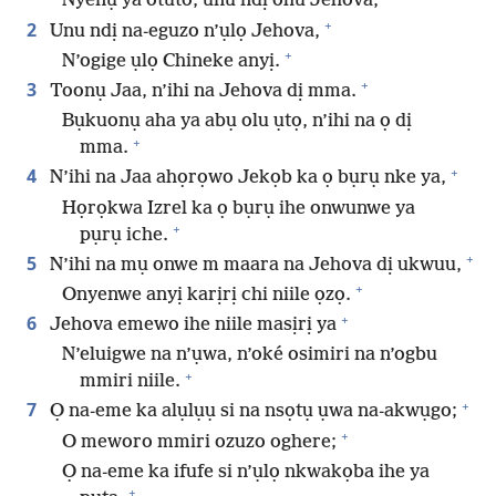
Nyenụ ya otuto, unu ndị ohu Jehova,
+
2
Unu ndị na-eguzo n’ụlọ Jehova,
+
N’ogige ụlọ Chineke anyị.
+
3
Toonụ Jaa, n’ihi na Jehova dị mma.
Bụkuonụ aha ya abụ olu ụtọ, n’ihi na ọ dị
+
mma.
+
4
N’ihi na Jaa ahọrọwo Jekọb ka ọ bụrụ nke ya,
Họrọkwa Izrel ka ọ bụrụ ihe onwunwe ya
+
pụrụ iche.
+
5
N’ihi na mụ onwe m maara na Jehova dị ukwuu,
+
Onyenwe anyị karịrị chi niile ọzọ.
+
6
Jehova emewo ihe niile masịrị ya
N’eluigwe na n’ụwa, n’oké osimiri na n’ogbu
+
mmiri niile.
+
7
Ọ na-eme ka alụlụụ si na nsọtụ ụwa na-akwụgo;
+
O meworo mmiri ozuzo oghere;
Ọ na-eme ka ifufe si n’ụlọ nkwakọba ihe ya
+