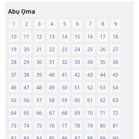
—
Abụ Ọma
Nsụgharị
Ụwa
1
2
3
4
5
6
7
8
9
Ọhụrụ
nke
10
11
12
13
14
15
16
17
18
Akwụkwọ
Nsọ
19
20
21
22
23
24
25
26
27
(Nke
28
29
30
31
32
33
34
35
36
Mkpo
Ya
37
38
39
40
41
42
43
44
45
Dị
Fere
46
47
48
49
50
51
52
53
54
Fere)
55
56
57
58
59
60
61
62
63
64
65
66
67
68
69
70
71
72
73
74
75
76
77
78
79
80
81
82
83
84
85
86
87
88
89
90