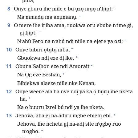
pụta,
+
8
Onye gburu ihe niile e bu ụzọ mụọ n’Ijipt,
+
Ma mmadụ ma anụmanụ.
9
O mere ihe ịrịba ama, rụọkwa ọrụ ebube n’ime gị,
+
gị Ijipt,
+
N’ahụ́ Fero na n’ahụ́ ndị niile na-ejere ya ozi;
+
10
Onye bibiri ọtụtụ mba,
+
Gbuokwa ndị eze dị ike,
+
11
Ọbụna Saịhọn eze ndị Amọraịt
+
Na Ọg eze Beshan,
Bibiekwa alaeze niile nke Kenan,
12
Onye weere ala ha nye ndị ya ka ọ bụrụ ihe nketa
+
ha,
Ka ọ bụụrụ Izrel bụ́ ndị ya ihe nketa.
+
13
Jehova, aha gị na-adịru mgbe ebighị ebi.
Jehova, ihe ncheta gị na-adị site n’ọgbọ ruo
+
n’ọgbọ.