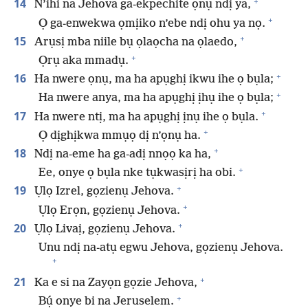
+
14
N’ihi na Jehova ga-ekpechite ọnụ ndị ya,
+
Ọ ga-enwekwa ọmịiko n’ebe ndị ohu ya nọ.
+
15
Arụsị mba niile bụ ọlaọcha na ọlaedo,
+
Ọrụ aka mmadụ.
+
16
Ha nwere ọnụ, ma ha apụghị ikwu ihe ọ bụla;
+
Ha nwere anya, ma ha apụghị ịhụ ihe ọ bụla;
+
17
Ha nwere ntị, ma ha apụghị ịnụ ihe ọ bụla.
+
Ọ dịghịkwa mmụọ dị n’ọnụ ha.
+
18
Ndị na-eme ha ga-adị nnọọ ka ha,
+
Ee, onye ọ bụla nke tụkwasịrị ha obi.
+
19
Ụlọ Izrel, gọzienụ Jehova.
+
Ụlọ Erọn, gọzienụ Jehova.
+
20
Ụlọ Livaị, gọzienụ Jehova.
Unu ndị na-atụ egwu Jehova, gọzienụ Jehova.
+
+
21
Ka e si na Zayọn gọzie Jehova,
+
Bụ́ onye bi na Jeruselem.