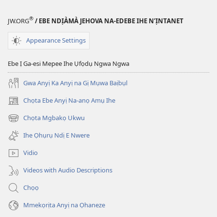
®
JW.ORG
/ EBE NDỊÀMÀ JEHOVA NA-EDEBE IHE N’ỊNTANET
Appearance Settings
Ebe Ị Ga-esi Mepee Ihe Ụfọdụ Ngwa Ngwa
Gwa Anyị Ka Anyị na Gị Mụwa Baịbụl
Chọta Ebe Anyị Na-anọ Amụ Ihe
(ga-
emepere
Chọta Mgbakọ Ukwu
(ga-
gị
emepere
ebe
Ihe Ọhụrụ Ndị E Nwere
gị
ọzọ
ebe
ị
Vidio
ọzọ
ga-
ị
anọ
Videos with Audio Descriptions
ga-
gụọ
anọ
ya)
Chọọ
gụọ
ya)
Mmekọrịta Anyị na Ọhaneze