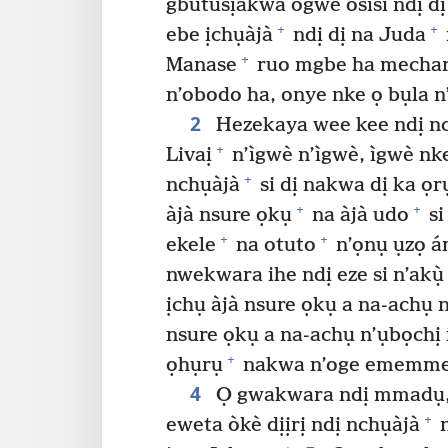
gbutusịakwa ogwe osisi ndị dị
+
+
ebe ịchụàjà
ndị dị na Juda
+
Manase
ruo mgbe ha mechara.
n’obodo ha, onye nke ọ bụla n
2
Hezekaya wee kee ndị nc
+
Livaị
n’ìgwè n’ìgwè, ìgwè nke
+
nchụàjà
si dị nakwa dị ka ọr
+
+
àjà nsure ọkụ
na àjà udo
si
+
+
ekele
na otuto
n’ọnụ ụzọ ám
nwekwara ihe ndị eze si n’akụ̀
ịchụ àjà nsure ọkụ a na-achụ 
nsure ọkụ a na-achụ n’ụbọchị i
+
ọhụrụ
nakwa n’oge ememme
4
Ọ gwakwara ndị mmadụ, b
+
eweta òkè dịịrị ndị nchụàjà
n