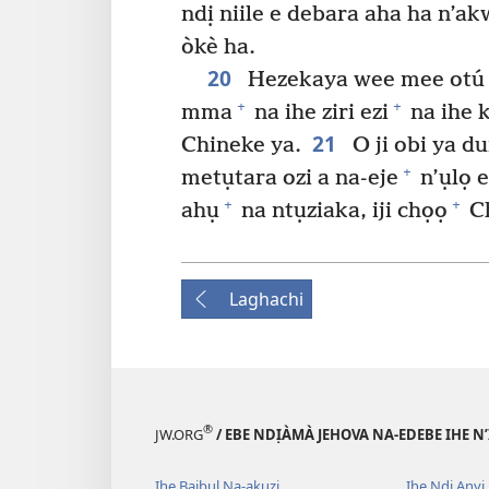
ndị niile e debara aha ha n’a
òkè ha.
20
Hezekaya wee mee otú a
+
+
mma
na ihe ziri ezi
na ihe 
21
Chineke ya.
O ji obi ya d
+
metụtara ozi a na-eje
n’ụlọ 
+
+
ahụ
na ntụziaka, iji chọọ
Ch
Laghachi
®
JW.ORG
/ EBE NDỊÀMÀ JEHOVA NA-EDEBE IHE N
Ihe Baịbụl Na-akụzi
Ihe Ndị Anyị