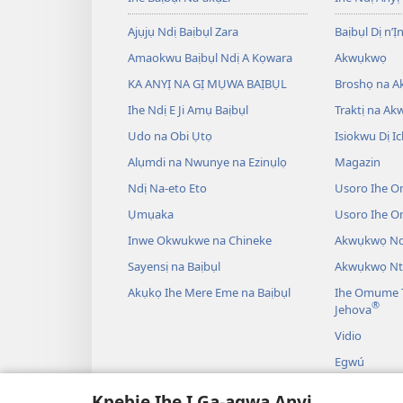
Ajụjụ Ndị Baịbụl Zara
Baịbụl Dị n’Ị
Amaokwu Baịbụl Ndị A Kọwara
Akwụkwọ
KA ANYỊ NA GỊ MỤWA BAỊBỤL
Broshọ na 
Ihe Ndị E Ji Amụ Baịbụl
Traktị na A
Udo na Obi Ụtọ
Isiokwu Dị Ic
Alụmdi na Nwunye na Ezinụlọ
Magazin
Ndị Na-eto Eto
Usoro Ihe O
Ụmụaka
Usoro Ihe 
Inwe Okwukwe na Chineke
Akwụkwọ Ndị
Sayensị na Baịbụl
Akwụkwọ Nt
Akụkọ Ihe Mere Eme na Baịbụl
Ihe Omume T
®
Jehova
Vidio
Egwú
Drama A Na-
Kpebie Ihe Ị Ga-agwa Anyị