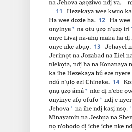
+
na Jehova agọziwo ndị ya,
nn
11
Hezekaya wee kwuo ka e 
12
Ha wee dozie ha.
Ha wee j
+
onyinye
na otu ụzọ n’ụzọ iri
onye Livaị na-ahụ maka ha dị
13
onye nke abụọ.
Jehayel n
Jerimọt na Jozabad na Iliel 
nlekọta, ndị ha na Konanaya 
ka ihe Hezekaya bụ́ eze nyere
14
ndú n’ụlọ ezi Chineke.
Kor
+
ọnụ ụzọ ámá
nke dị n’ebe ọ
+
onyinye afọ ofufo
ndị e nyer
+
+
Jehova
na ihe ndị kasị nsọ.
Minayamin na Jeshụa na Shem
nọ n’obodo dị iche iche nke n