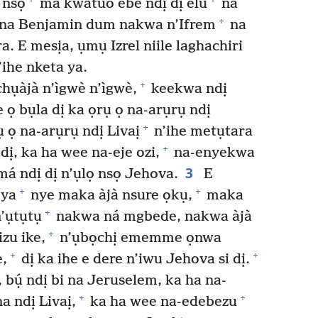
 nsọ
ma kwatuo ebe ndị dị elu
na
+
na Benjamin dum nakwa n’Ifrem
na
 E mesịa, ụmụ Izrel niile laghachiri
’ihe nketa ya.
+
hụàjà n’ìgwè n’ìgwè,
keekwa ndị
 ọ bụla dị ka ọrụ ọ na-arụrụ ndị
+
ụ ọ na-arụrụ ndị Livaị
n’ihe metụtara
+
 dị, ka ha wee na-eje ozi,
na-enyekwa
3
á ndị dị n’ụlọ nsọ Jehova.
E
+
+
 ya
nye maka àjà nsure ọkụ,
maka
+
n’ụtụtụ
nakwa ná mgbede, nakwa àjà
+
zu ike,
n’ụbọchị ememme ọnwa
+
+
,
dị ka ihe e dere n’iwu Jehova si dị.
ụ́ ndị bi na Jeruselem, ka ha na-
+
+
a ndị Livaị,
ka ha wee na-edebezu