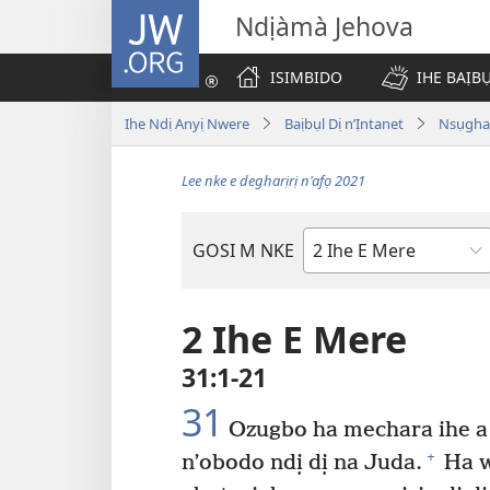
JW.ORG
Ndịàmà Jehova
ISIMBIDO
IHE BAỊB
Ihe Ndị Anyị Nwere
Baịbụl Dị n’Ịntanet
Nsụghar
Lee nke e degharịrị n'afọ 2021
GOSI M NKE
Akwụkwọ
Baịbụl
2 Ihe E Mere
31:1-21
31
Ozugbo ha mechara ihe a d
+
n’obodo ndị dị na Juda.
Ha we