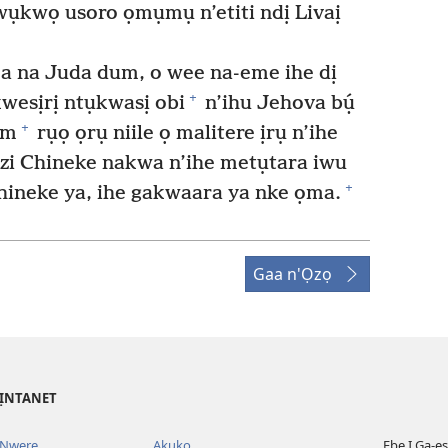
kwụkwọ usoro ọmụmụ n’etiti ndị Livaị
 na Juda dum, o wee na-eme ihe dị
+
kwesịrị ntụkwasị obi
n’ihu Jehova bụ́
+
um
rụọ ọrụ niile ọ malitere ịrụ n’ihe
ezi Chineke nakwa n’ihe metụtara iwu
+
ineke ya, ihe gakwaara ya nke ọma.
Gaa n'Ọzọ
’ỊNTANET
 Nwere
Akụkọ
Ebe Ị Ga-