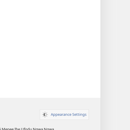
Appearance Settings
esi Mepee Ihe Ụfọdụ Ngwa Ngwa