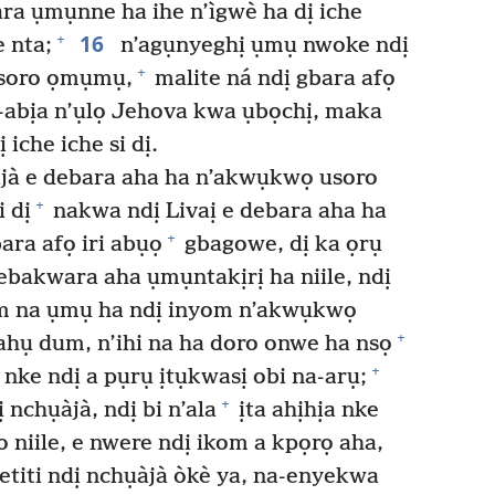
ara ụmụnne ha ihe n’ìgwè ha dị iche
16
+
 nta;
n’agụnyeghị ụmụ nwoke ndị
+
usoro ọmụmụ,
malite ná ndị gbara afọ
na-abịa n’ụlọ Jehova kwa ụbọchị, maka
 iche iche si dị.
àjà e debara aha ha n’akwụkwọ usoro
+
 dị
nakwa ndị Livaị e debara aha ha
+
ara afọ iri abụọ
gbagowe, dị ka ọrụ
ebakwara aha ụmụntakịrị ha niile, ndị
m na ụmụ ha ndị inyom n’akwụkwọ
+
hụ dum, n’ihi na ha doro onwe ha nsọ
+
 nke ndị a pụrụ ịtụkwasị obi na-arụ;
+
ị nchụàjà, ndị bi n’ala
ịta ahịhịa nke
 niile, e nwere ndị ikom a kpọrọ aha,
etiti ndị nchụàjà òkè ya, na-enyekwa