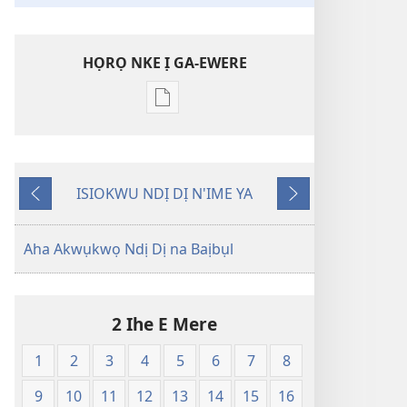
HỌRỌ NKE Ị GA-EWERE
Họrọ
ụdị
nke
ị
ISIOKWU NDỊ DỊ N'IME YA
ga-
Laghachi
Gaa
ewere
n'Ọzọ
Baịbụl
Aha Akwụkwọ Ndị Dị na Baịbụl
Nsọ
—
Nsụgharị
2 Ihe E Mere
Ụwa
Ọhụrụ
1
2
3
4
5
6
7
8
nke
Akwụkwọ
9
10
11
12
13
14
15
16