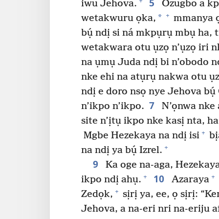
5
+
iwu Jehova.
Ozugbo a kp
+
*
wetakwuru ọka,
mmanya 
bụ́ ndị si ná mkpụrụ mbụ ha, t
wetakwara otu ụzọ n’ụzọ iri nk
na ụmụ Juda ndị bi n’obodo n
nke ehi na atụrụ nakwa otu ụzọ
ndị e doro nsọ nye Jehova bụ́
7
n’ikpo n’ikpo.
N’ọnwa nke 
site n’ịtụ ikpo nke kasị nta, 
+
Mgbe Hezekaya na ndị isi
bị
+
na ndị ya bụ́ Izrel.
9
Ka oge na-aga, Hezekaya 
10
+
+
ikpo ndị ahụ.
Azaraya
+
Zedọk,
sịrị ya, ee, ọ sịrị: “
Jehova, a na-eri nri na-eriju a