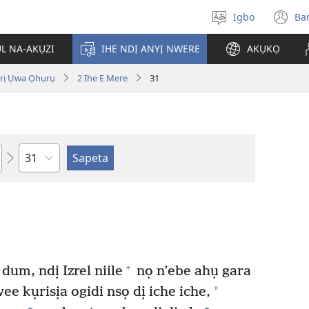
Igbo
Ba
Họrọ
(g
asụsụ
e
ỤL NA-AKỤZI
IHE NDỊ ANYỊ NWERE
AKỤKỌ
gị
e
ị Ụwa Ọhụrụ
2 Ihe E Mere
31
ọz
ị
ga
an
gụ
ya
Isiokwu
+
um, ndị Izrel niile
nọ n’ebe ahụ gara
+
e kụrisịa ogidi nsọ dị iche iche,
+
+