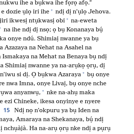
ukwu ihe a bụkwa ihe fọrọ afọ.”
+
dozie ụlọ iri ihe
ndị dị n’ụlọ Jehova.
+
iri ikwesị ntụkwasị obi
na-eweta
+
na ihe ndị dị nsọ; ọ bụ Konanaya bụ́
 ka onye ndú. Shimiaị nwanne ya bụ
a Azazaya na Nehat na Asahel na
na Ismakaya na Mehat na Benaya bụ ndị
na Shimiaị nwanne ya na-arụkọ ọrụ, dị
+
 n’iwu si dị. Ọ bụkwa Azaraya
bụ onye
e nwa Imna, onye Livaị, bụ onye nche
+
wụwa anyanwụ,
nke na-ahụ maka
e ezi Chineke, ikesa onyinye e nyere
15
Ndị nọ n’okpuru ya bụ Iden na
aya, Amaraya na Shekanaya, bụ́ ndị
dị nchụàjà. Ha na-arụ ọrụ nke ndị a pụrụ