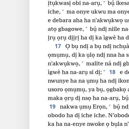
+
ịtụkwasị obi na-arụ,
bụ́ ikes
+
iche,
ma onye ukwu ma onye
e debara aha ha n’akwụkwọ 
+
atọ gbagowe,
bụ́ ndị niile 
ịrụ ọrụ dịịrị ha dị ka ìgwè ha dị
17
Ọ bụ ndị a bụ ndị nchụ
ọmụmụ, dị ka ụlọ ndị nna ha si
+
n’akwụkwọ,
malite ná ndị gb
18
+
ìgwè ha na-arụ si dị;
e d
nwunye ha na ụmụ ha ndị iko
usoro ọmụmụ, ya bụ, ọgbakọ a
maka ọrụ dị nsọ ha na-arụ, bụ́
19
+
nakwa ụmụ Erọn,
bụ́ nd
obodo ha dị iche iche. N’obodo
ka ha na-enye nwoke ọ bụla n’