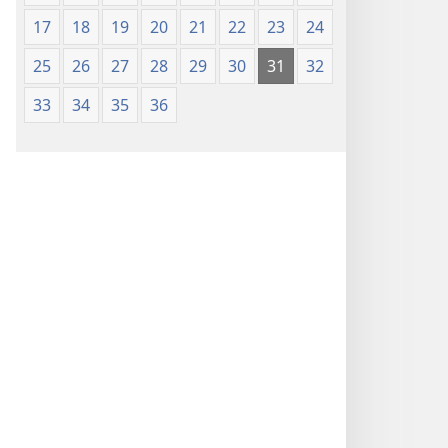
Nsọ
17
18
19
20
21
22
23
24
(Nke
Mkpo
25
26
27
28
29
30
31
32
Ya
Dị
33
34
35
36
Fere
Fere)