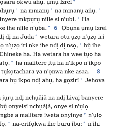
+
ọsara okwu ahụ, ụmụ Izrel
+
+
+
ọhụrụ
na mmanụ
na mmanụ aṅụ,
+
inyere mkpụrụ niile si n’ubi.
Ha
6
+
e ihe niile n’ụba.
Ọbụna ụmụ Izrel
+
dị dị na Juda
wetara otu ụzọ n’ụzọ iri
+
 n’ụzọ iri nke ihe ndị dị nsọ,
bụ́ ihe
 Chineke ha. Ha wetara ha wee tụọ ha
+
atọ,
ha malitere ịtụ ha n’ikpo n’ikpo
8
+
ha tụkọtachara ya n’ọnwa nke asaa.
+
ara hụ ikpo ndị ahụ, ha gọziri
Jehova
jụrụ ndị nchụàjà na ndị Livaị banyere
bụ́ onyeisi nchụàjà, onye si n’ụlọ
+
Kemgbe a malitere iweta onyinye
n’ụlọ
+
+
fọ,
na-erifọkwa ihe buru ibu;
n’ihi