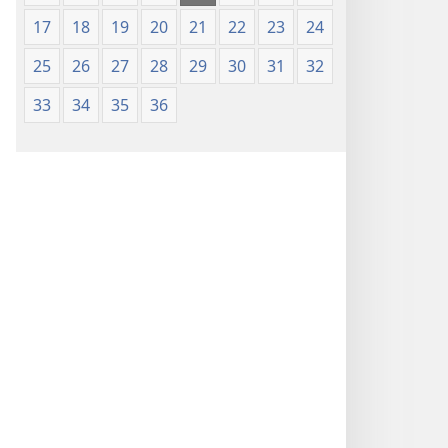
Nsọ
17
18
19
20
21
22
23
24
(Nke
Mkpo
25
26
27
28
29
30
31
32
Ya
Dị
33
34
35
36
Fere
Fere)