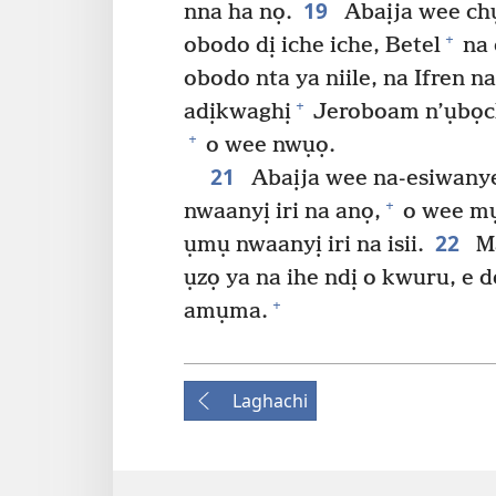
19
nna ha nọ.
Abaịja wee ch
+
obodo dị iche iche, Betel
na 
obodo nta ya niile, na Ifren na
+
adịkwaghị
Jeroboam n’ụbọchị
+
o wee nwụọ.
21
Abaịja wee na-esiwanye
+
nwaanyị iri na anọ,
o wee mụ
22
ụmụ nwaanyị iri na isii.
Ma
ụzọ ya na ihe ndị o kwuru, e
+
amụma.
Laghachi