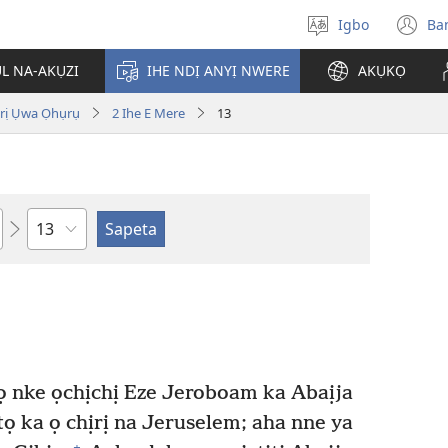
Igbo
Ba
Họrọ
(g
asụsụ
e
ỤL NA-AKỤZI
IHE NDỊ ANYỊ NWERE
AKỤKỌ
gị
e
ị Ụwa Ọhụrụ
2 Ihe E Mere
13
ọz
ị
ga
an
gụ
ya
Isiokwu
tọ nke ọchịchị Eze Jeroboam ka Abaịja
ọ ka ọ chịrị na Jeruselem; aha nne ya
+