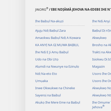
®
JW.ORG
/ EBE NDỊÀMÀ JEHOVA NA-EDEBE IHE N
Ihe Baịbụl Na-akụzi
Ihe Ndị Anyị
Ajụjụ Ndị Baịbụl Zara
Baịbụl Dị n’Ị
Amaokwu Baịbụl Ndị A Kọwara
Akwụkwọ
KA ANYỊ NA GỊ MỤWA BAỊBỤL
Broshọ na 
Ihe Ndị E Ji Amụ Baịbụl
Traktị na A
Udo na Obi Ụtọ
Isiokwu Dị Ic
Alụmdi na Nwunye na Ezinụlọ
Magazin
Ndị Na-eto Eto
Usoro Ihe O
Ụmụaka
Usoro Ihe 
Inwe Okwukwe na Chineke
Akwụkwọ Ndị
Sayensị na Baịbụl
Akwụkwọ Nt
Akụkọ Ihe Mere Eme na Baịbụl
Ihe Omume T
®
Jehova