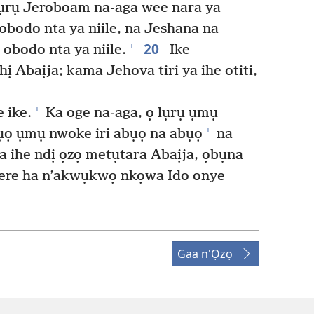
ụrụ Jeroboam na-aga wee nara ya
obodo nta ya niile, na Jeshana na
20
+
 obodo nta ya niile.
Ike
 Abaịja; kama Jehova tiri ya ihe otiti,
+
 ike.
Ka oge na-aga, ọ lụrụ ụmụ
+
ọ ụmụ nwoke iri abụọ na abụọ
na
 ihe ndị ọzọ metụtara Abaịja, ọbụna
 dere ha n’akwụkwọ nkọwa Ido onye
Gaa n'Ọzọ