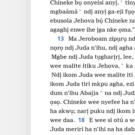
+
Chineke bụ onyeisi anyị,
tiny
+
mgbaàmà
ndị anyị ga-eji fụ
ebusola Jehova bụ́ Chineke n
agaghị enwe ihe ịga nke ọma.”
13
Ma Jeroboam zipụrụ ndị
nọrọ ndị Juda n’ihu, ndị agha
Mgbe ndị Juda tụgharịrị, lee, 
+
wee malite itiku Jehova,
ka 
Ndị ikom Juda wee malite iti
ikom Juda tiri mkpu agha, ezi
+
dum n’ihu Abaịja
na ndị Jud
ọsọ. Chineke wee nyefee ha n’
ha akwụ; narị puku ndị ikom is
18
wee daa.
E wee si otú a w
Juda meriri ha n’ihi na ha da