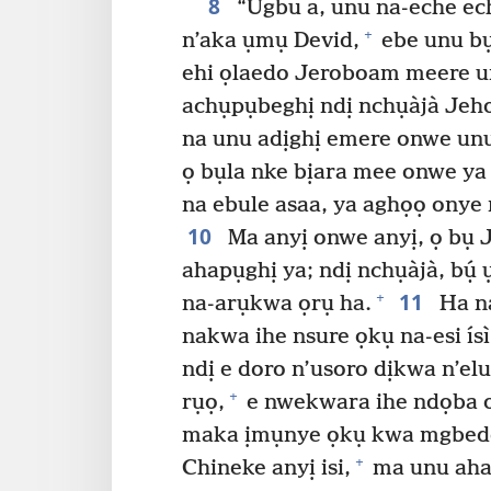
8
“Ugbu a, unu na-eche ech
+
n’aka ụmụ Devid,
ebe unu b
ehi ọlaedo Jeroboam meere un
achụpụbeghị ndị nchụàjà Jeh
na unu adịghị emere onwe unu 
ọ bụla nke bịara mee onwe ya 
na ebule asaa, ya aghọọ onye 
10
Ma anyị onwe anyị, ọ bụ 
ahapụghị ya; ndị nchụàjà, bụ́ 
11
+
na-arụkwa ọrụ ha.
Ha na
nakwa ihe nsure ọkụ na-esi ísì
ndị e doro n’usoro dịkwa n’el
+
rụọ,
e nwekwara ihe ndọba or
maka ịmụnye ọkụ kwa mgbed
+
Chineke anyị isi,
ma unu aha