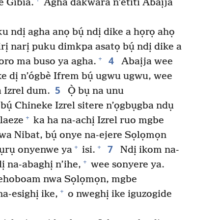
 Gibia.
Agha dakwara n’etiti Abaịja
u ndị agha anọ bụ́ ndị dike a họrọ ahọ
ị narị puku dimkpa asatọ bụ́ ndị dike a
4
+
soro ma buso ya agha.
Abaịja wee
 dị n’ógbè Ifrem bụ́ ugwu ugwu, wee
5
 Izrel dum.
Ọ̀ bụ na unu
ụ́ Chineke Izrel sitere n’ọgbụgba ndụ
+
laeze
ka ha na-achị Izrel ruo mgbe
wa Nibat, bụ́ onye na-ejere Sọlọmọn
7
+
+
pụrụ onyenwe ya
isi.
Ndị ikom na-
+
dị na-abaghị n’ihe,
wee sonyere ya.
e Rehoboam nwa Sọlọmọn, mgbe
+
a-esighị ike,
o nweghị ike iguzogide