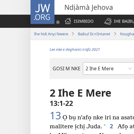
JW.ORG
Ndịàmà Jehova
ISIMBIDO
IHE BAỊB
Ihe Ndị Anyị Nwere
Baịbụl Dị n’Ịntanet
Nsụghar
Lee nke e degharịrị n'afọ 2021
GOSI M NKE
Akwụkwọ
Baịbụl
2 Ihe E Mere
13:1-22
13
Ọ bụ n’afọ nke iri na asa
2
+
malitere ịchị Juda.
Afọ at
+