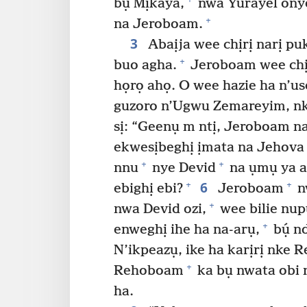
bụ Mịkaya,
nwa Yurayel onye
+
na Jeroboam.
3
Abaịja wee chịrị narị puk
+
buo agha.
Jeroboam wee chịr
họrọ ahọ. O wee hazie ha n’u
guzoro n’Ugwu Zemareyim, nke
sị: “Geenụ m ntị, Jeroboam na
ekwesịbeghị ịmata na Jehova b
+
+
nnu
nye Devid
na ụmụ ya a
6
+
+
ebighị ebi?
Jeroboam
n
+
nwa Devid ozi,
wee bilie nu
+
enweghị ihe ha na-arụ,
bụ́ n
N’ikpeazụ, ike ha karịrị nk
+
Rehoboam
ka bụ nwata obi n
ha.