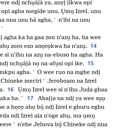
ere ndị nchụàjà ya, anyị jikwa opi
ọ opi agha megide unu. Ụmụ Izrel, unu
+
na nna unu hà agha,
n’ihi na unu
+
 agha ka ha gaa zoo n’azụ ha, ha wee
14
 ahụ zoro ezo anọrọkwa ha n’azụ.
e si n’ihu na azụ na-ebuso ha agha. Ha
15
ndị nchụàjà nọ na-afụsi opi ike.
+
 mkpu agha.
O wee ruo na mgbe ndị
+
 Chineke meriri
Jeroboam na Izrel
16
a.
Ụmụ Izrel wee si n’ihu Juda gbaa
17
+
aka ha.
Abaịja na ndị ya wee sụọ
e a họrọ ahọ bụ́ ndị Izrel e gburu egbu
eda ndị Izrel ala n’oge ahụ, ma ụmụ
+
beere
n’ebe Jehova bụ́ Chineke ndị nna