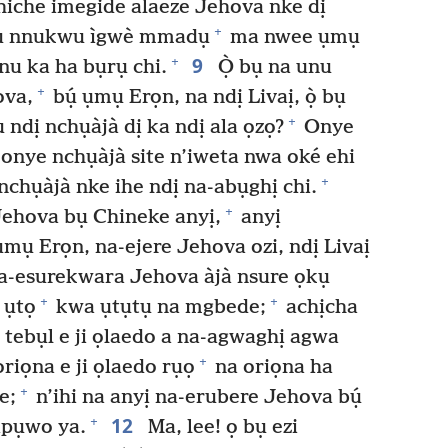
iche imegide alaeze Jehova nke dị
+
ụ nnukwu ìgwè mmadụ
ma nwee ụmụ
9
+
u ka ha bụrụ chi.
Ọ̀ bụ na unu
+
ova,
bụ́ ụmụ Erọn, na ndị Livaị, ọ̀ bụ
+
ndị nchụàjà dị ka ndị ala ọzọ?
Onye
onye nchụàjà site n’iweta nwa oké ehi
+
nchụàjà nke ihe ndị na-abụghị chi.
+
Jehova bụ Chineke anyị,
anyị
ụmụ Erọn, na-ejere Jehova ozi, ndị Livaị
-esurekwara Jehova àjà nsure ọkụ
+
+
 ụtọ
kwa ụtụtụ na mgbede;
achịcha
u tebụl e ji ọlaedo a na-agwaghị agwa
+
iọna e ji ọlaedo rụọ
na oriọna ha
+
e;
n’ihi na anyị na-erubere Jehova bụ́
12
+
pụwo ya.
Ma, lee! ọ bụ ezi