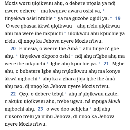
Mozis wuru ụlọikwuu ahụ, o debere ntọala ya ndị
+
+
nwere oghere
ma kwụnye awara osisi ya,
+
+
19
tinyekwa osisi ntụhie
ya ma guzobe ogidi ya.
+
O wee gbasaa ákwà ụlọikwuu
ahụ n’elu ụlọikwuu
+
ahụ ma were ihe mkpuchi
ụlọikwuu ahụ kpuchie ya
n’elu, dị nnọọ ka Jehova nyere Mozis n’iwu.
+
20
E mesịa, o weere Ihe Àmà
ahụ tinye n’Igbe
+
+
ahụ,
tinyekwa okporo osisi
ndị ahụ n’Igbe ahụ ma
+
+
21
were ihe mkpuchi
Igbe ahụ kpuchie ya.
Mgbe
ahu, o bubatara Igbe ahụ n’ụlọikwuu ahụ ma konye
+
+
ákwà mgbochi
ahụ ka a ghara ịbịa igbe ihe àmà
ahụ nso, dị nnọọ ka Jehova nyere Mozis n’iwu.
+
22
Ọzọ, o debere tebụl
ahụ n’ụlọikwuu nzute,
n’akụkụ ụlọikwuu ahụ, n’ebe ugwu, ná mpụga ákwà
+
23
mgbochi ahụ,
o wee doo achịcha
ndị ahụ
n’usoro n’elu ya n’ihu Jehova, dị nnọọ ka Jehova
nyere Mozis n’iwu.