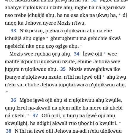
wee na-asa aka ha na ụkwụ ha na ya.
Mgbe ha na-
abanye n’ụlọikwuu nzute ahụ, mgbe ha na-agarukwa
+
nso n’ebe ịchụàjà ahụ, ha na-asa aka na ụkwụ ha,
dị
nnọọ ka Jehova nyere Mozis n’iwu.
33
N’ikpeazụ, ọ gbara ụlọikwuu ahụ na ebe
+
ịchụàjà ahụ ogige
gburugburu ma gebichie ákwà
+
ngebichi nke ọnụ ụzọ ogige ahụ.
+
34
Mozis wee rụchaa ọrụ ahụ.
Ígwé ojii
wee
malite ikpuchi ụlọikwuu nzute, ebube Jehova wee
35
jupụta n’ụlọikwuu ahụ.
Mozis enweghịkwa ike
+
ịbanye n’ụlọikwuu nzute, n’ihi na ígwé ojii
ahụ kwụ
n’elu ya, ebube Jehova jupụtakwara n’ụlọikwuu ahụ.
+
36
Mgbe ígwé ojii ahụ si n’ụlọikwuu ahụ kwụlie,
ụmụ Izrel na-akwali na njem niile ha mere ná nkebi
+
37
ná nkebi.
Otú ọ dị, ọ bụrụ na ígwé ojii ahụ
+
akwụlighị, ha adịghị akwali ruo ụbọchị ọ kwụliri.
38
N’ihi na ígwé ojii Jehova na-adị n’elu ụlọikwuu