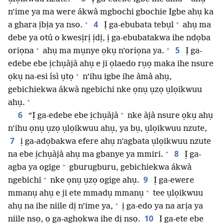
n’ime ya ma were ákwà mgbochi gbochie Igbe ahụ ka
+
+
4
a ghara ịbịa ya nso.
Ị ga-ebubata tebụl
ahụ ma
debe ya otú o kwesịrị ịdị, ị ga-ebubatakwa ihe ndọba
+
+
5
oriọna
ahụ ma mụnye ọkụ n’oriọna ya.
Ị ga-
edebe ebe ịchụàjà ahụ e ji ọlaedo rụọ maka ihe nsure
+
ọkụ na-esi ísì ụtọ
n’ihu igbe ihe àmà ahụ,
gebichiekwa ákwà ngebichi nke ọnụ ụzọ ụlọikwuu
+
ahụ.
+
6
“Ị ga-edebe ebe ịchụàjà
nke àjà nsure ọkụ ahụ
n’ihu ọnụ ụzọ ụlọikwuu ahụ, ya bụ, ụlọikwuu nzute,
7
ị ga-adọbakwa efere ahụ n’agbata ụlọikwuu nzute
+
8
na ebe ịchụàjà ahụ ma gbanye ya mmiri.
Ị ga-
+
agba ya ogige
gburugburu, gebichiekwa ákwà
+
9
ngebichi
nke ọnụ ụzọ ogige ahụ.
Ị ga-ewere
+
mmanụ ahụ e ji ete mmadụ mmanụ
tee ụlọikwuu
+
ahụ na ihe niile dị n’ime ya,
ị ga-edo ya na arịa ya
10
niile nsọ, ọ ga-aghọkwa ihe dị nsọ.
Ị ga-ete ebe