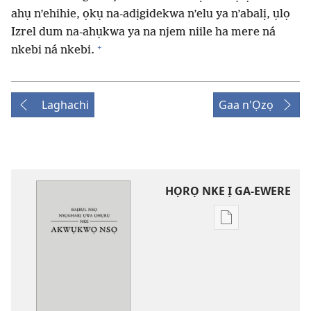
ahụ n’ehihie, ọkụ na-adịgidekwa n’elu ya n’abalị, ụlọ
Izrel dum na-ahụkwa ya na njem niile ha mere ná
+
nkebi ná nkebi.
Laghachi
Gaa n'Ọzọ
HỌRỌ NKE Ị GA-EWERE
Họrọ
ụdị
nke
ị
ga-
ewere