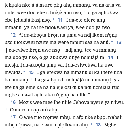
ịchụàjà nke àjà nsure ọkụ ahụ mmanụ, ya na arịa ya
+
niile, wee doo ebe ịchụàjà ahụ nsọ,
ọ ga-aghọkwa
+
11
ebe ịchụàjà kasị nsọ.
Ị ga-ete efere ahụ
mmanụ, ya na ihe ndọkwasị ya, wee doo ya nsọ.
12
“Ị ga-akpọta Erọn na ụmụ ya ndị ikom n’ọnụ
+
13
ụzọ ụlọikwuu nzute ma were mmiri saa ha ahụ́.
+
+
Ị ga-eyiwe Erọn uwe nsọ
ndị ahụ, tee ya mmanụ
14
ma doo ya nsọ, ọ ga-abụkwa onye nchụàjà m.
I
mesịa, ị ga-akpọta ụmụ ya, ị ga-eyiwekwa ha uwe
+
15
mwụda.
Ị ga-etekwa ha mmanụ dị ka i tere nna
+
ha mmanụ,
ha ga-abụ ndị nchụàjà m, mmanụ ị ga-
ete ha ga-eme ka ha na-eje ozi dị ka ndị nchụàjà ruo
+
mgbe a na-akaghị aka n’ọgbọ ha niile.”
16
Mozis wee mee ihe niile Jehova nyere ya n’iwu.
+
O mere nnọọ otú ahụ.
17
O wee ruo n’ọnwa mbụ, n’afọ nke abụọ, n’abalị
+
18
mbụ n’ọnwa, na e wuru ụlọikwuu ahụ.
Mgbe