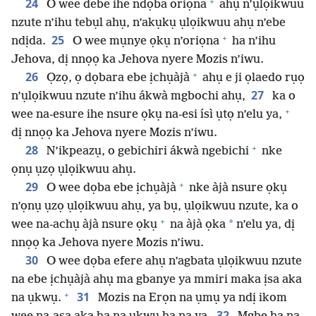
+
24
O wee debe ihe ndọba oriọna
ahụ n’ụlọikwuu
nzute n’ihu tebụl ahụ, n’akụkụ ụlọikwuu ahụ n’ebe
+
25
ndịda.
O wee mụnye ọkụ n’oriọna
ha n’ihu
Jehova, dị nnọọ ka Jehova nyere Mozis n’iwu.
+
26
Ọzọ, ọ dọbara ebe ịchụàjà
ahụ e ji ọlaedo rụọ
27
n’ụlọikwuu nzute n’ihu ákwà mgbochi ahụ,
ka o
+
wee na-esure ihe nsure ọkụ na-esi ísì ụtọ n’elu ya,
dị nnọọ ka Jehova nyere Mozis n’iwu.
+
28
N’ikpeazụ, o gebichiri ákwà ngebichi
nke
ọnụ ụzọ ụlọikwuu ahụ.
+
29
O wee dọba ebe ịchụàjà
nke àjà nsure ọkụ
n’ọnụ ụzọ ụlọikwuu ahụ, ya bụ, ụlọikwuu nzute, ka o
+
*
wee na-achụ àjà nsure ọkụ
na àjà ọka
n’elu ya, dị
nnọọ ka Jehova nyere Mozis n’iwu.
30
O wee dọba efere ahụ n’agbata ụlọikwuu nzute
na ebe ịchụàjà ahụ ma gbanye ya mmiri maka ịsa aka
+
31
na ụkwụ.
Mozis na Erọn na ụmụ ya ndị ikom
32