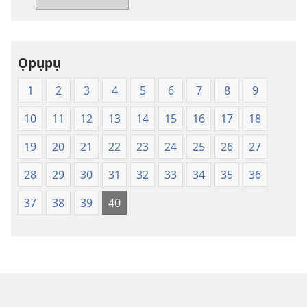
Baịbụl
Nsọ
—
Ọpụpụ
Nsụgharị
Ụwa
1
2
3
4
5
6
7
8
9
Ọhụrụ
nke
10
11
12
13
14
15
16
17
18
Akwụkwọ
Nsọ
19
20
21
22
23
24
25
26
27
(Nke
28
29
30
31
32
33
34
35
36
Mkpo
Ya
37
38
39
40
Dị
Fere
Fere)