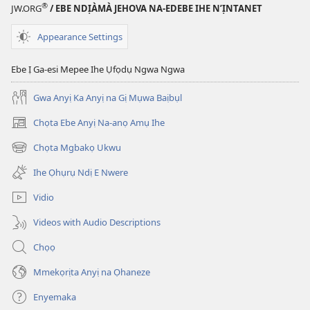
®
JW.ORG
/ EBE NDỊÀMÀ JEHOVA NA-EDEBE IHE N’ỊNTANET
Appearance Settings
Ebe Ị Ga-esi Mepee Ihe Ụfọdụ Ngwa Ngwa
Gwa Anyị Ka Anyị na Gị Mụwa Baịbụl
Chọta Ebe Anyị Na-anọ Amụ Ihe
(ga-
emepere
Chọta Mgbakọ Ukwu
(ga-
gị
emepere
ebe
Ihe Ọhụrụ Ndị E Nwere
gị
ọzọ
ebe
ị
Vidio
ọzọ
ga-
ị
anọ
Videos with Audio Descriptions
ga-
gụọ
anọ
ya)
Chọọ
gụọ
ya)
Mmekọrịta Anyị na Ọhaneze
Enyemaka