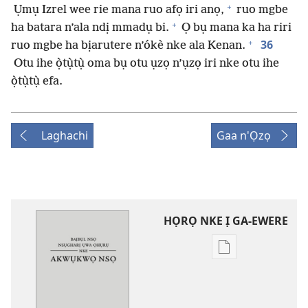
+
Ụmụ Izrel wee rie mana ruo afọ iri anọ,
ruo mgbe
+
ha batara n’ala ndị mmadụ bi.
Ọ bụ mana ka ha riri
+
36
ruo mgbe ha bịarutere n’ókè nke ala Kenan.
Otu ihe ọ̀tụ̀tụ̀ oma bụ otu ụzọ n’ụzọ iri nke otu ihe
ọ̀tụ̀tụ̀ efa.
Laghachi
Gaa n'Ọzọ
HỌRỌ NKE Ị GA-EWERE
Họrọ
ụdị
nke
ị