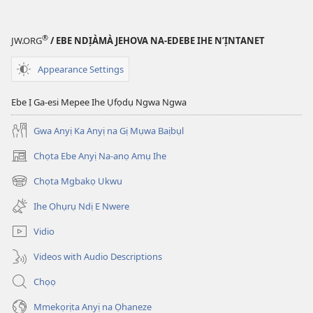
®
JW.ORG
/ EBE NDỊÀMÀ JEHOVA NA-EDEBE IHE N’ỊNTANET
Appearance Settings
Ebe Ị Ga-esi Mepee Ihe Ụfọdụ Ngwa Ngwa
Gwa Anyị Ka Anyị na Gị Mụwa Baịbụl
Chọta Ebe Anyị Na-anọ Amụ Ihe
(ga-
emepere
Chọta Mgbakọ Ukwu
(ga-
gị
emepere
ebe
Ihe Ọhụrụ Ndị E Nwere
gị
ọzọ
ebe
ị
Vidio
ọzọ
ga-
ị
anọ
Videos with Audio Descriptions
ga-
gụọ
anọ
ya)
Chọọ
gụọ
ya)
Mmekọrịta Anyị na Ọhaneze