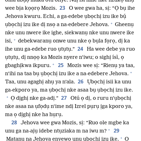
oma abụọ maka otu onye. Ndị isi niile nke nzukọ ahụ
23
wee bịa kọọrọ Mozis.
O wee gwa ha, sị: “Ọ bụ ihe
Jehova kwuru. Echi, a ga-edebe ụbọchị izu ike bụ́
+
ụbọchị izu ike dị nsọ a na-edebere Jehova.
Gheenụ
nke unu nwere ike ighe, siekwanụ nke unu nwere ike
+
isi,
debekwaranụ onwe unu nke ọ bụla fọrọ, dị ka
24
ihe unu ga-edebe ruo ụtụtụ.”
Ha wee debe ya ruo
ụtụtụ, dị nnọọ ka Mozis nyere n’iwu; o sighị ísì, ọ
+
25
gbaghịkwa ikpuru.
Mozis wee sị: “Rienụ ya taa,
+
n’ihi na taa bụ ụbọchị izu ike a na-edebere Jehova.
26
Taa, unu agaghị ahụ ya n’ala.
Ụbọchị isii ka unu
ga-ekporo ya, ma ụbọchị nke asaa bụ ụbọchị izu ike.
+
27
Ọ dịghị nke ga-adị.”
Otú ọ dị, o ruru n’ụbọchị
nke asaa na ụfọdụ n’ime ndị Izrel pụrụ ịga kporo ya,
ma ọ dịghị nke ha hụrụ.
28
Jehova wee gwa Mozis, sị: “Ruo ole mgbe ka
+
29
unu ga na-ajụ idebe ntụziaka m na iwu m?
+
Matanụ na Jehova enyewo unu ụbọchị izu ike.
Ọ