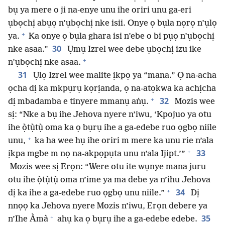
bụ ya mere o ji na-enye unu ihe oriri unu ga-eri
ụbọchị abụọ n’ụbọchị nke isii. Onye ọ bụla nọrọ n’ụlọ
+
ya.
Ka onye ọ bụla ghara isi n’ebe o bi pụọ n’ụbọchị
30
nke asaa.”
Ụmụ Izrel wee debe ụbọchị izu ike
+
n’ụbọchị nke asaa.
31
Ụlọ Izrel wee malite ịkpọ ya “mana.” Ọ na-acha
ọcha dị ka mkpụrụ kọrịanda, ọ na-atọkwa ka achịcha
+
32
dị mbadamba e tinyere mmanụ aṅụ.
Mozis wee
sị: “Nke a bụ ihe Jehova nyere n’iwu, ‘Kpojuo ya otu
ihe ọ̀tụ̀tụ̀ oma ka ọ bụrụ ihe a ga-edebe ruo ọgbọ niile
+
unu,
ka ha wee hụ ihe oriri m mere ka unu rie n’ala
+
33
ịkpa mgbe m nọ na-akpọpụta unu n’ala Ijipt.’”
Mozis wee sị Erọn: “Were otu ite wụnye mana juru
otu ihe ọ̀tụ̀tụ̀ oma n’ime ya ma debe ya n’ihu Jehova
+
34
dị ka ihe a ga-edebe ruo ọgbọ unu niile.”
Dị
nnọọ ka Jehova nyere Mozis n’iwu, Erọn debere ya
+
35
n’Ihe Àmà
ahụ ka ọ bụrụ ihe a ga-edebe edebe.