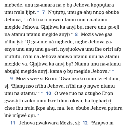
mgbede, unu ga-amara na ọ bụ Jehova kpọpụtara
+
7
unu n’ala Ijipt.
N’ụtụtụ, unu ga-ahụ nnọọ ebube
+
Jehova,
n’ihi na ọ nụwo ntamu unu na-atamu
megide Jehova. Gịnịkwa ka anyị bụ, mere unu ga-eji
8
na-atamu ntamu megide anyị?”
Mozis wee gaa
n’ihu ịsị: “Ọ ga-eme ná mgbede, mgbe Jehova ga-
enye unu anụ unu ga-eri, nyejuokwa unu ihe oriri afọ
n’ụtụtụ, n’ihi na Jehova anụwo ntamu unu na-atamu
megide ya. Gịnịkwa ka anyị bụ? Ntamu unu na-atamu
+
abụghị megide anyị, kama ọ bụ megide Jehova.”
9
Mozis wee sị Erọn: “Gwa nzukọ ụmụ Izrel dum,
sị, ‘Bịanụ nso n’ihu Jehova, n’ihi na ọ nụwo ntamu
+
10
unu na-atamu.’”
O wee ruo na ozugbo Erọn
gwasịrị nzukọ ụmụ Izrel dum okwu, ha tụgharịrị
chee ihu n’ala ịkpa ahụ, ma, lee, ebube Jehova pụtara
+
ìhè n’ígwé ojii.
11
12
Jehova gwakwara Mozis, sị:
“Anụwo m