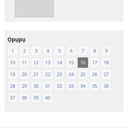
ga-
ewere
Baịbụl
Nsọ
—
Ọpụpụ
Nsụgharị
Ụwa
1
2
3
4
5
6
7
8
9
Ọhụrụ
nke
10
11
12
13
14
15
16
17
18
Akwụkwọ
Nsọ
19
20
21
22
23
24
25
26
27
(Nke
28
29
30
31
32
33
34
35
36
Mkpo
Ya
37
38
39
40
Dị
Fere
Fere)