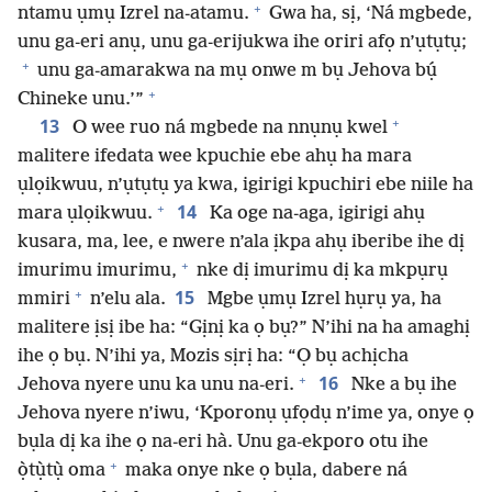
+
ntamu ụmụ Izrel na-atamu.
Gwa ha, sị, ‘Ná mgbede,
unu ga-eri anụ, unu ga-erijukwa ihe oriri afọ n’ụtụtụ;
+
unu ga-amarakwa na mụ onwe m bụ Jehova bụ́
+
Chineke unu.’”
+
13
O wee ruo ná mgbede na nnụnụ kwel
malitere ifedata wee kpuchie ebe ahụ ha mara
ụlọikwuu, n’ụtụtụ ya kwa, igirigi kpuchiri ebe niile ha
+
14
mara ụlọikwuu.
Ka oge na-aga, igirigi ahụ
kusara, ma, lee, e nwere n’ala ịkpa ahụ iberibe ihe dị
+
imurimu imurimu,
nke dị imurimu dị ka mkpụrụ
+
15
mmiri
n’elu ala.
Mgbe ụmụ Izrel hụrụ ya, ha
malitere ịsị ibe ha: “Gịnị ka ọ bụ?” N’ihi na ha amaghị
ihe ọ bụ. N’ihi ya, Mozis sịrị ha: “Ọ bụ achịcha
+
16
Jehova nyere unu ka unu na-eri.
Nke a bụ ihe
Jehova nyere n’iwu, ‘Kporonụ ụfọdụ n’ime ya, onye ọ
bụla dị ka ihe ọ na-eri hà. Unu ga-ekporo otu ihe
+
ọ̀tụ̀tụ̀ oma
maka onye nke ọ bụla, dabere ná