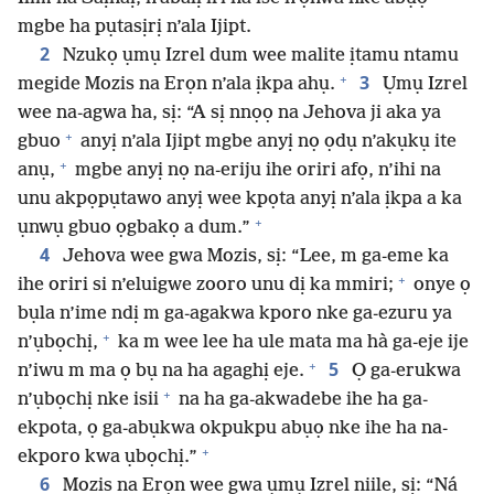
mgbe ha pụtasịrị n’ala Ijipt.
2
Nzukọ ụmụ Izrel dum wee malite ịtamu ntamu
+
3
megide Mozis na Erọn n’ala ịkpa ahụ.
Ụmụ Izrel
wee na-agwa ha, sị: “A sị nnọọ na Jehova ji aka ya
+
gbuo
anyị n’ala Ijipt mgbe anyị nọ ọdụ n’akụkụ ite
+
anụ,
mgbe anyị nọ na-eriju ihe oriri afọ, n’ihi na
unu akpọpụtawo anyị wee kpọta anyị n’ala ịkpa a ka
+
ụnwụ gbuo ọgbakọ a dum.”
4
Jehova wee gwa Mozis, sị: “Lee, m ga-eme ka
+
ihe oriri si n’eluigwe zooro unu dị ka mmiri;
onye ọ
bụla n’ime ndị m ga-agakwa kporo nke ga-ezuru ya
+
n’ụbọchị,
ka m wee lee ha ule mata ma hà ga-eje ije
+
5
n’iwu m ma ọ bụ na ha agaghị eje.
Ọ ga-erukwa
+
n’ụbọchị nke isii
na ha ga-akwadebe ihe ha ga-
ekpota, ọ ga-abụkwa okpukpu abụọ nke ihe ha na-
+
ekporo kwa ụbọchị.”
6
Mozis na Erọn wee gwa ụmụ Izrel niile, sị: “Ná