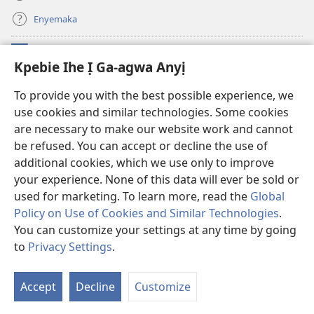
Enyemaka
Onyinye
(ga-
Kpebie Ihe Ị Ga-agwa Anyị
emepere
gị
Ọ́bá Akwụkwọ Anyị NKE DỊ N’ỊNTANET™
To provide you with the best possible experience, we
(ga-
ebe
use cookies and similar technologies. Some cookies
emepere
ọzọ
®
JW Hub
gị
ị
are necessary to make our website work and cannot
(ga-
ebe
ga-
emepere
be refused. You can accept or decline the use of
ọzọ
anọ
Ọ́bá Akwụkwọ Watchtower
gị
additional cookies, which we use only to improve
ị
gụọ
ebe
your experience. None of this data will ever be sold or
ga-
ya)
ọzọ
anọ
used for marketing. To learn more, read the
Global
ị
gụọ
ga-
Policy on Use of Cookies and Similar Technologies
.
ya)
anọ
Copyright
© 2026 Watch Tower Bible and Tract Society of Pennsylvania.
You can customize your settings at any time by going
gụọ
IHE NDỊ Ị GA-EME NA IHE NDỊ Ị NA-AGAGHỊ EME
|
IHE ANYỊ GA-EJI IHE Ị
to
Privacy Settings
.
ya)
Go
GWARA ANYỊ MEE
|
KPEBIE IHE Ị GA-AGWA ANYỊ
Is
Accept
Decline
Customize
Nd
Dị