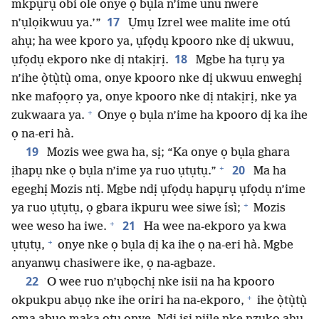
mkpụrụ obi ole onye ọ bụla n’ime unu nwere
17
n’ụlọikwuu ya.’”
Ụmụ Izrel wee malite ime otú
ahụ; ha wee kporo ya, ụfọdụ kpooro nke dị ukwuu,
18
ụfọdụ ekporo nke dị ntakịrị.
Mgbe ha tụrụ ya
n’ihe ọ̀tụ̀tụ̀ oma, onye kpooro nke dị ukwuu enweghị
nke mafọọrọ ya, onye kpooro nke dị ntakịrị, nke ya
+
zukwaara ya.
Onye ọ bụla n’ime ha kpooro dị ka ihe
ọ na-eri hà.
19
Mozis wee gwa ha, sị; “Ka onye ọ bụla ghara
+
20
ịhapụ nke ọ bụla n’ime ya ruo ụtụtụ.”
Ma ha
egeghị Mozis ntị. Mgbe ndị ụfọdụ hapụrụ ụfọdụ n’ime
+
ya ruo ụtụtụ, ọ gbara ikpuru wee siwe ísì;
Mozis
+
21
wee weso ha iwe.
Ha wee na-ekporo ya kwa
+
ụtụtụ,
onye nke ọ bụla dị ka ihe ọ na-eri hà. Mgbe
anyanwụ chasiwere ike, ọ na-agbaze.
22
O wee ruo n’ụbọchị nke isii na ha kpooro
+
okpukpu abụọ nke ihe oriri ha na-ekporo,
ihe ọ̀tụ̀tụ̀