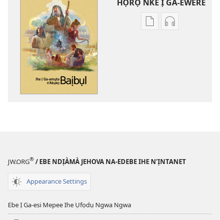
HỌRỌ NKE Ị GA-EWERE
Họrọ
Họrọ
ụdị
ụdị
nke
nke
ị
ị
ga-
ga-
ewere
ewere
Ihe
Ihe
Ị
Ị
Ga-
Ga-
amụta
amụta
n’Akụkọ
n’Akụkọ
Baịbụl
Baịbụl
®
JW.ORG
/ EBE NDỊÀMÀ JEHOVA NA-EDEBE IHE N’ỊNTANET
Appearance Settings
Ebe Ị Ga-esi Mepee Ihe Ụfọdụ Ngwa Ngwa