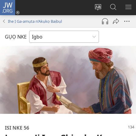
JW.ORG
Banye
(ga-
Gbanwee
Chọọ
ME
emepere
asụsụ
Ihe
YA
Ihe Ị Ga-amụta n’Akụkọ Baịbụl
gị
na
ebe
JW.ORG
GỤỌ NKE
ọzọ
ị
ga-
anọ
gụọ
ya)
ISI NKE 56