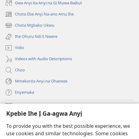
Gwa Anyị Ka Anyị na Gị Mụwa Baịbụl
Chọta Ebe Anyị Na-anọ Amụ Ihe
(ga-
emepere
Chọta Mgbakọ Ukwu
(ga-
gị
emepere
ebe
Ihe Ọhụrụ Ndị E Nwere
gị
ọzọ
ebe
ị
Vidio
ọzọ
ga-
ị
anọ
Videos with Audio Descriptions
ga-
gụọ
anọ
ya)
Chọọ
gụọ
ya)
Mmekọrịta Anyị na Ọhaneze
Enyemaka
Onyinye
(ga-
Kpebie Ihe Ị Ga-agwa Anyị
emepere
gị
Ọ́bá Akwụkwọ Anyị NKE DỊ N’ỊNTANET™
To provide you with the best possible experience, we
(ga-
ebe
use cookies and similar technologies. Some cookies
emepere
ọzọ
®