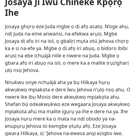
Josaya Ji Iwu Chineke Kpọrọ
Ihe
Josaya ghọrọ eze Juda mgbe ọ dị afọ asatọ. N’oge ahụ,
ndị Juda na-eme anwansi, na-efekwa arụsị. Mgbe
Josaya dị afọ iri na isii, ọ gbalịrị mụta otú Jehova chọrọ
ka e si na-efe ya. Mgbe ọ dị afọ iri abụọ, o bidoro ibibi
arụsị na ebe ịchụàjà niile e nwere na Juda. Mgbe ọ
gbara afọ iri abụọ na isii, o mere ka a malite ịrụzigharị
ụlọ nsọ Jehova.
Nnukwu onye nchụàjà aha ya bụ Hilkaya hụrụ
akwụkwọ mpịakọta e dere Iwu Jehova n’ụlọ nsọ ahụ. O
nwere ike ịbụ Mosis dere akwụkwọ mpịakọta ahụ.
Shefan bụ́ odeakwụkwọ eze wegaara Josaya akwụkwọ
mpịakọta ahụ ma malite ịgụrụ ya ihe e dere na ya. Ihe
Josaya nụrụ mere ka ọ mata na ndị obodo ya na-
enupụrụ Jehova isi kemgbe ọtụtụ afọ. Eze Josaya
gwara Hilkaya, sị: ‘Jehova na-ewesa anyị ezigbo iwe.