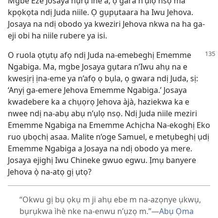
Mgbe Eze Josaya nụrụ ihe a, ọ gara n’ụlọ nsọ ma
kpọkọta ndị Juda niile. Ọ gụpụtaara ha Iwu Jehova.
Josaya na ndị obodo ya kweziri Jehova nkwa na ha ga-
eji obi ha niile rubere ya isi.
O ruola ọtụtụ afọ ndị Juda na-emebeghị Ememme
Ngabiga. Ma, mgbe Josaya gụtara n’Iwu ahụ na e
kwesịrị ịna-eme ya n’afọ ọ bụla, ọ gwara ndị Juda, sị:
‘Anyị ga-emere Jehova Ememme Ngabiga.’ Josaya
kwadebere ka a chụọrọ Jehova àjà, haziekwa ka e
nwee ndị na-abụ abụ n’ụlọ nsọ. Ndị Juda niile meziri
Ememme Ngabiga na Ememme Achịcha Na-ekoghị Eko
ruo ụbọchị asaa. Malite n’oge Samuel, e metụbeghị ụdị
Ememme Ngabiga a Josaya na ndị obodo ya mere.
Josaya ejighị Iwu Chineke gwuo egwu. Ịmụ banyere
Jehova ọ̀ na-atọ gị ụtọ?
“Okwu gị bụ ọkụ m ji ahụ ebe m na-azọnye ụkwụ,
bụrụkwa ìhè nke na-enwu n’ụzọ m.”​—
Abụ Ọma