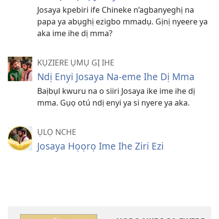
Josaya kpebiri ife Chineke n’agbanyeghị na
papa ya abụghị ezigbo mmadụ. Gịnị nyeere ya
aka ime ihe dị mma?
KỤZIERE ỤMỤ GỊ IHE
Ndị Enyi Josaya Na-eme Ihe Dị Mma
Baịbụl kwuru na o siiri Josaya ike ime ihe dị
mma. Gụọ otú ndị enyi ya si nyere ya aka.
ỤLỌ NCHE
Josaya Họọrọ Ime Ihe Ziri Ezi