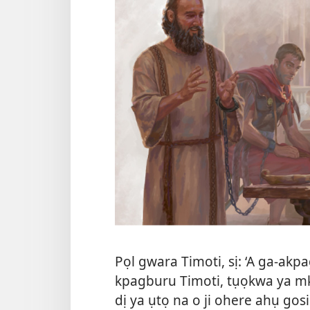
Pọl gwara Timoti, sị: ‘A ga-akpa
kpagburu Timoti, tụọkwa ya mk
dị ya ụtọ na o ji ohere ahụ gosi 