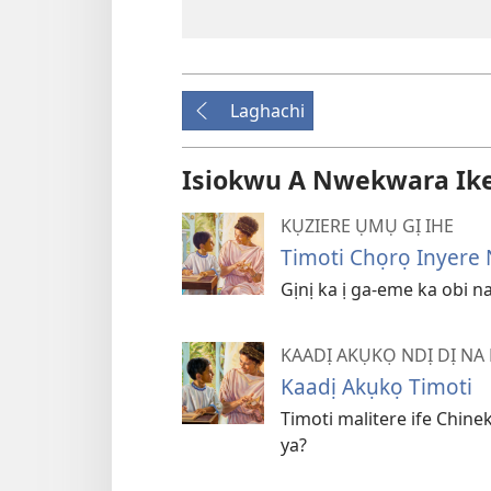
Laghachi
Isiokwu A Nwekwara Ike I
KỤZIERE ỤMỤ GỊ IHE
Timoti Chọrọ Inyere
Gịnị ka ị ga-eme ka obi na
KAADỊ AKỤKỌ NDỊ DỊ NA
Kaadị Akụkọ Timoti
Timoti malitere ife Chine
ya?