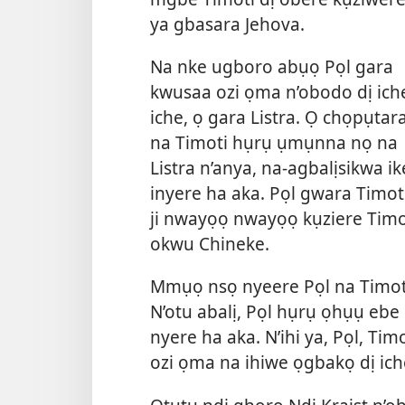
ya gbasara Jehova.
Na nke ugboro abụọ Pọl gara
kwusaa ozi ọma n’obodo dị ich
iche, ọ gara Listra. Ọ chọpụtar
na Timoti hụrụ ụmụnna nọ na
Listra n’anya, na-agbalịsikwa ik
inyere ha aka. Pọl gwara Timot
ji nwayọọ nwayọọ kụziere Timoti
okwu Chineke.
Mmụọ nsọ nyeere Pọl na Timoti 
N’otu abalị, Pọl hụrụ ọhụụ eb
nyere ha aka. N’ihi ya, Pọl, Ti
ozi ọma na ihiwe ọgbakọ dị ich