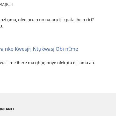
 BAỊBỤL
zi ọma, olee ọrụ ọ nọ na-arụ iji kpata ihe o riri?
ụ.
a nke Kwesịrị Ntụkwasị Obi n’Ime
kwụsị ime ihere ma ghọọ onye nlekọta e ji ama atụ
’ỊNTANET