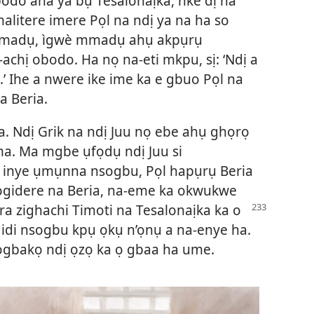
bodo aha ya bụ Tesalonaịka, nke dị na
alitere imere Pọl na ndị ya na ha so
mmadụ, ìgwè mmadụ ahụ akpụrụ
chị obodo. Ha nọ na-eti mkpu, sị: ‘Ndị a
.’ Ihe a nwere ike ime ka e gbuo Pọl na
ga Beria.
ma. Ndị Grik na ndị Juu nọ ebe ahụ ghọrọ
ọma. Ma mgbe ụfọdụ ndị Juu si
o inye ụmụnna nsogbu, Pọl hapụrụ Beria
nọgidere na Beria, na-eme ka okwukwe
ara
zighachi Timoti na Tesalonaịka ka o
di nsogbu kpụ ọkụ n’ọnụ a na-enye ha.
ọgbakọ ndị ọzọ ka ọ gbaa ha ume.