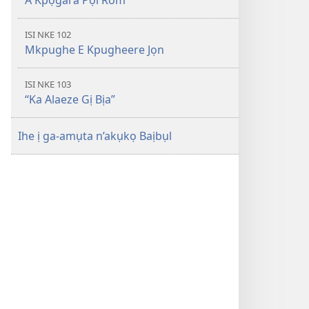
A Kpọgara Pọl Rom
ISI NKE 102
Mkpughe E Kpugheere Jọn
ISI NKE 103
“Ka Alaeze Gị Bịa”
Ihe ị ga-amụta n’akụkọ Baịbụl