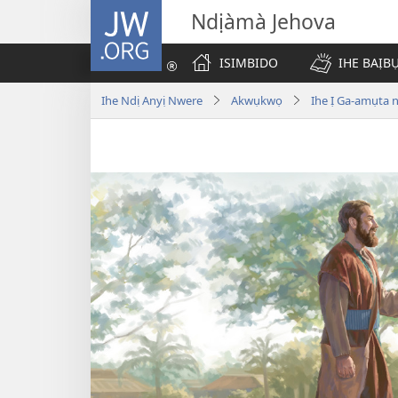
JW.ORG
Ndịàmà Jehova
ISIMBIDO
IHE BAỊB
Ihe Ndị Anyị Nwere
Akwụkwọ
Ihe Ị Ga-amụta 