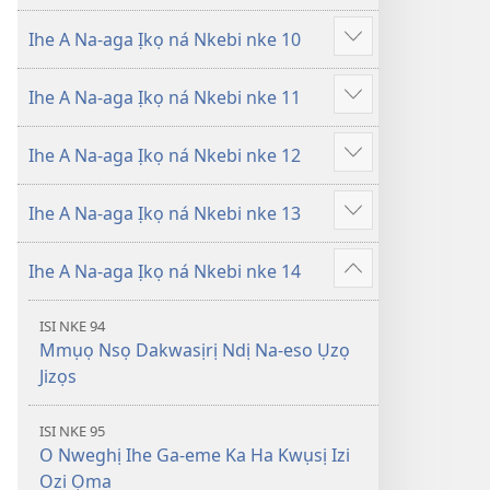
Ihe A Na-aga Ịkọ ná Nkebi nke 10
Gosikwuo
Ihe A Na-aga Ịkọ ná Nkebi nke 11
Gosikwuo
Ihe A Na-aga Ịkọ ná Nkebi nke 12
Gosikwuo
Ihe A Na-aga Ịkọ ná Nkebi nke 13
Gosikwuo
Ihe A Na-aga Ịkọ ná Nkebi nke 14
Gosikwuo
ISI NKE 94
Mmụọ Nsọ Dakwasịrị Ndị Na-eso Ụzọ
Jizọs
ISI NKE 95
O Nweghị Ihe Ga-eme Ka Ha Kwụsị Izi
Ozi Ọma