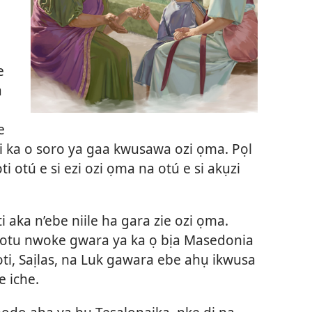
e
a
e
i ka o soro ya gaa kwusawa ozi ọma. Pọl
 otú e si ezi ozi ọma na otú e si akụzi
aka n’ebe niile ha gara zie ozi ọma.
e otu nwoke gwara ya ka ọ bịa Masedonia
moti, Saịlas, na Luk gawara ebe ahụ ikwusa
e iche.