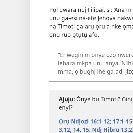
Pọl gwara ndị Filipaị, sị: ‘Ana 
unu ga-esi na-efe Jehova nakwa
na Timoti ga-arụ ọrụ a nke ọm
ọnụ ruo ọtụtụ afọ.
“Enweghị m onye ọzọ nwere ụ
lebara mkpa unu anya. N’ihi
mma, ọ bụghị ihe ga-adị Jiz
Ajụjụ:
Ònye bụ Timoti? Gịnị 
enyi?
Ọrụ Ndịozi 16:1-12;
17:1-15
3:12,
14, 15;
Ndị Hibru 13:2