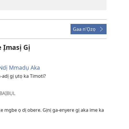
Gaa n'Ọzọ
̣masị Gị
 Ndị Mmadụ Aka
-adị gị ụtọ ka Timoti?
 BAỊBỤL
ke mgbe ọ dị obere. Gịnị ga-enyere gị aka ime ka