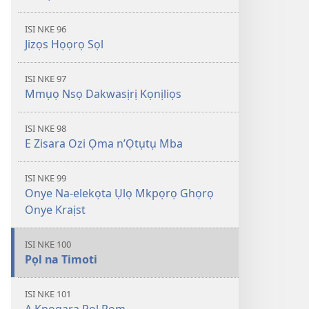
ISI NKE 96
Jizọs Họọrọ Sọl
ISI NKE 97
Mmụọ Nsọ Dakwasịrị Kọnịliọs
ISI NKE 98
E Zisara Ozi Ọma n’Ọtụtụ Mba
ISI NKE 99
Onye Na-elekọta Ụlọ Mkpọrọ Ghọrọ
Onye Kraịst
ISI NKE 100
Pọl na Timoti
ISI NKE 101