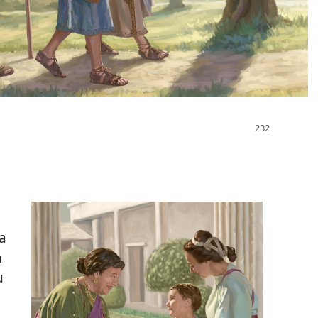
a
a
ụ
e