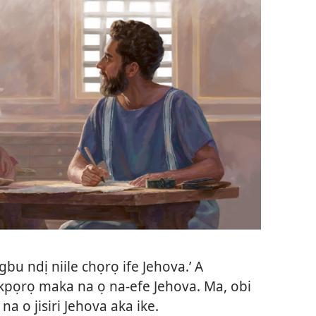
gbu ndị niile chọrọ ife Jehova.’ A
pọrọ maka na ọ na-efe Jehova. Ma, obi
na o jisiri Jehova aka ike.