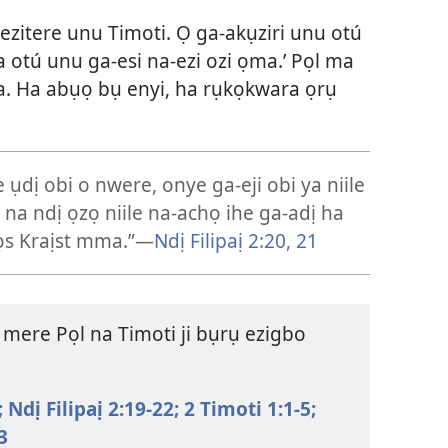
m ezitere unu Timoti. Ọ ga-akụziri unu otú
 otú unu ga-esi na-ezi ozi ọma.’ Pọl ma
a. Ha abụọ bụ enyi, ha rụkọkwara ọrụ
dị obi o nwere, onye ga-eji obi ya niile
 na ndị ọzọ niile na-achọ ihe ga-adị ha
ọs Kraịst mma.”​—
Ndị Filipaị 2:20, 21
mere Pọl na Timoti ji bụrụ ezigbo
;
Ndị Filipaị 2:19-22;
2 Timoti 1:1-5;
3