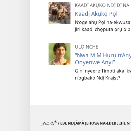
KAADỊ AKỤKỌ NDỊ DỊ NA
Kaadị Akụkọ Pọl
N’oge ahụ Pọl na-ekwusa o
Jiri kaadị chọpụta ọrụ ọ b
ỤLỌ NCHE
“Nwa M M Hụrụ n’Any
Onyenwe Anyị”
Gịnị nyeere Timoti aka ị
n’ọgbakọ Ndị Kraịst?
®
JW.ORG
/ EBE NDỊÀMÀ JEHOVA NA-EDEBE IHE N