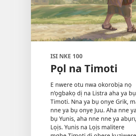
ISI NKE 100
Pọl na Timoti
E nwere otu nwa okorobịa nọ
n’ọgbakọ dị na Listra aha ya bụ
Timoti. Nna ya bụ onye Grik, m
nne ya bụ onye Juu. Aha nne y
bụ Yunis, aha nne nne ya abụr
Lọịs. Yunis na Lọịs malitere
mgbe Timoti dị obere kụziwer