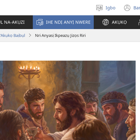
Igbo
Ba
Họrọ
(g
asụsụ
e
ỤL NA-AKỤZI
IHE NDỊ ANYỊ NWERE
AKỤKỌ
gị
e
n’Akụkọ Baịbụl
Nri Anyasị Ikpeazụ Jizọs Riri
ọz
ị
ga
an
gụ
ya