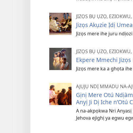
JIZỌS BỤ ỤZỌ, EZIOKWU
Jizọs Akụzie Ịdị Um
Jizọs mere ihe juru ndịoz
JIZỌS BỤ ỤZỌ, EZIOKWU
Ekpere Mmechi Jizọs 
Jizọs mere ka a ghọta ih
AJỤJỤ NDỊ MMADỤ NA-AJ
Gịnị Mere Otú Ndịàm
Anyị Ji Dị Iche n’Otú
A na-akpọkwa Nri Anyasị
Jehova ejighị ya egwu eg