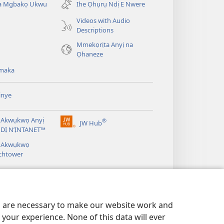
ta Mgbakọ Ukwu
Ihe Ọhụrụ Ndị E Nwere
gị
ebe
Videos with Audio
ọzọ
Descriptions
ị
Mmekọrịta Anyị na
ga-
Ọhaneze
anọ
gụọ
maka
ya)
inye
 Akwụkwọ Anyị
®
JW Hub
(ga-
DỊ N’ỊNTANET™
emepere
á Akwụkwọ
gị
chtower
ebe
ọzọ
ị
ga-
anọ
gụọ
es are necessary to make our website work and
ya)
your experience. None of this data will ever