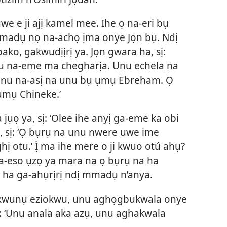
e e ji ajị kamel mee. Ihe ọ na-eri bụ
adụ nọ na-achọ ịma onye Jọn bụ. Ndị
mpako, gakwudịịrị ya. Jọn gwara ha, sị:
unu na-eme ma chegharịa. Unu echela na
unu na-asị na unu bụ ụmụ Ebreham. Ọ
ụmụ Chineke.’
ụọ ya, sị: ‘Olee ihe anyị ga-eme ka obi
, sị: ‘Ọ bụrụ na unu nwere uwe ime
 otu.’ Ị̀ ma ihe mere o ji kwuo otú ahụ?
a-eso ụzọ ya mara na ọ bụrụ na ha
 ha ga-ahụrịrị ndị mmadụ n’anya.
-ekwunụ eziokwu, unu aghọgbukwala onye
ị: ‘Unu anala aka azụ, unu aghakwala