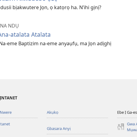
dusii bịakwutere Jọn, ọ katọrọ ha. N’ihi gịnị?
, NA NDỤ
 Ana-atalata Atalata
 Na-eme Baptizim na-eme anyaụfụ, ma Jọn adịghị
’ỊNTANET
 Nwere
Akụkọ
Ebe Ị Ga-
ntanet
Gwa A
Gbasara Anyị
Mụwa