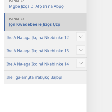
ISI NKE 72
Mgbe Jizọs Dị Afọ Iri na Abụọ
ISI NKE 73
Jọn Kwadebeere Jizọs Ụzọ
Ihe A Na-aga Ịkọ ná Nkebi nke 12
Gosikwuo
Ihe A Na-aga Ịkọ ná Nkebi nke 13
Gosikwuo
Ihe A Na-aga Ịkọ ná Nkebi nke 14
Gosikwuo
Ihe ị ga-amụta n’akụkọ Baịbụl