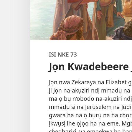
ISI NKE 73
Jọn Kwadebeere 
Jọn nwa Zekaraya na Elizabet
ji Jọn na-akụziri ndị mmadụ na
ma ọ bụ n’obodo na-akụziri ndị
mmadụ si na Jeruselem na Judia 
gwara ha na ọ bụrụ na ha chọr
ịkwụsị ihe ọjọọ ha na-eme. Mgb
chegharịrị, ya emeekwa ha bapt