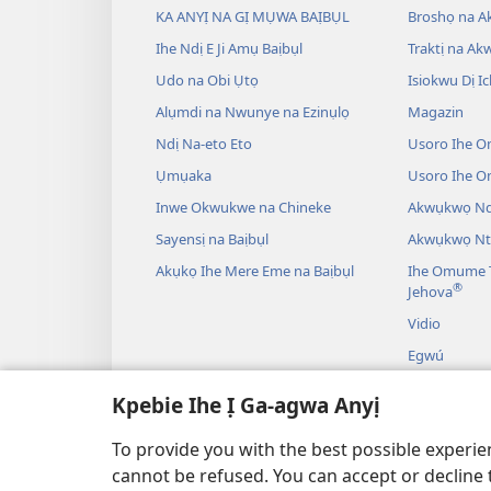
KA ANYỊ NA GỊ MỤWA BAỊBỤL
Broshọ na 
Ihe Ndị E Ji Amụ Baịbụl
Traktị na A
Udo na Obi Ụtọ
Isiokwu Dị Ic
Alụmdi na Nwunye na Ezinụlọ
Magazin
Ndị Na-eto Eto
Usoro Ihe O
Ụmụaka
Usoro Ihe 
Inwe Okwukwe na Chineke
Akwụkwọ Ndị
Sayensị na Baịbụl
Akwụkwọ Nt
Akụkọ Ihe Mere Eme na Baịbụl
Ihe Omume T
®
Jehova
Vidio
Egwú
Drama A Na-
Kpebie Ihe Ị Ga-agwa Anyị
Akụkọ Baịbụl
To provide you with the best possible experi
cannot be refused. You can accept or decline 