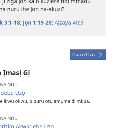
 ji ziga Jọn ka ọ kụziere ndị mmadụ
ha nụrụ ihe Jọn na-akụzi?
k 3:1-18;
Jọn 1:19-28;
Aịzaya 40:3
Gaa n'Ọzọ
̣masị Gị
, NA NDỤ
adebe Ụzọ
e ikwu okwu, o buru otu amụma dị mkpa.
, NA NDỤ
ptizim Akwadebe Ụzọ