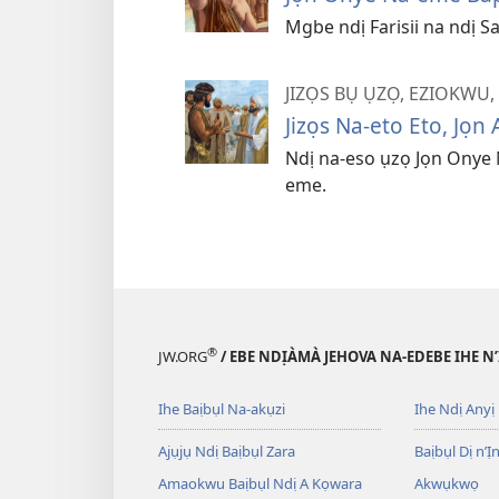
Mgbe ndị Farisii na ndị Sa
JIZỌS BỤ ỤZỌ, EZIOKWU
Jizọs Na-eto Eto, Jọn
Ndị na-eso ụzọ Jọn Onye
eme.
®
JW.ORG
/ EBE NDỊÀMÀ JEHOVA NA-EDEBE IHE N
Ihe Baịbụl Na-akụzi
Ihe Ndị Anyị
Ajụjụ Ndị Baịbụl Zara
Baịbụl Dị n’Ị
Amaokwu Baịbụl Ndị A Kọwara
Akwụkwọ