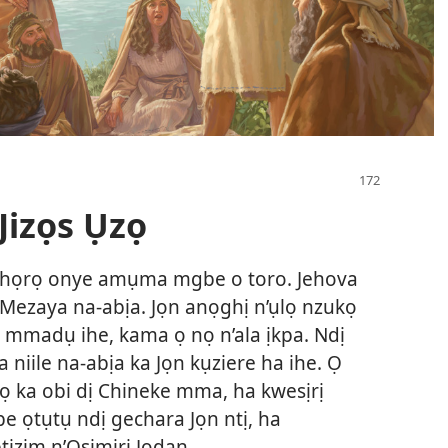
Jizọs Ụzọ
 ghọrọ onye amụma mgbe o toro. Jehova
 Mezaya na-abịa. Jọn anọghị n’ụlọ nzukọ
 mmadụ ihe, kama ọ nọ n’ala ịkpa. Ndị
niile na-abịa ka Jọn kụziere ha ihe. Ọ
ọ ka obi dị Chineke mma, ha kwesịrị
e ọtụtụ ndị gechara Jọn ntị, ha
izim n’Osimiri Jọdan.