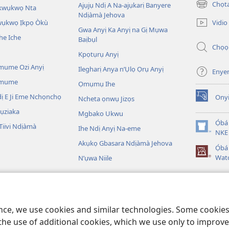
Chọ
Ajụjụ Ndị A Na-ajụkarị Banyere
Akwụkwọ Nta
(ga-
Ndịàmà Jehova
emepere
Vidio
kwụkwọ Ịkpọ Òkù
gị
Gwa Anyị Ka Anyị na Gị Mụwa
he Iche
ebe
Baịbụl
Chọọ
ọzọ
Kpọtụrụ Anyị
ị
ga-
mume Ozi Anyị
Ilegharị Anya n’Ụlọ Ọrụ Anyị
Enye
anọ
Omume
Ọmụmụ Ihe
gụọ
ya)
 E Ji Eme Nchọnchọ
Ony
Ncheta ọnwụ Jizọs
(ga-
emepere
ụziaka
Mgbako Ukwu
gị
Ọ́bá
iivi Ndịàmà
Ihe Ndị Anyị Na-eme
ebe
(ga-
NKE 
ọzọ
emepere
Akụkọ Gbasara Ndịàmà Jehova
Ọ́b
ị
gị
Wat
N’ụwa Niile
ga-
ebe
anọ
ọzọ
gụọ
egere Egere
ị
ya)
ga-
 A Na-egere Egere
anọ
ence, we use cookies and similar technologies. Some cooki
gụọ
ya)
the use of additional cookies, which we use only to improve 