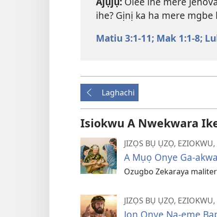
Ajụjụ:
Olee ihe mere Jehova
ihe? Gịnị ka ha mere mgbe 
Matiu 3:1-11;
Mak 1:1-8;
Lu
Laghachi
Isiokwu A Nwekwara Ike I
JIZỌS BỤ ỤZỌ, EZIOKWU
A Mụọ Onye Ga-akw
Ozugbo Zekaraya maliter
JIZỌS BỤ ỤZỌ, EZIOKWU
Jọn Onye Na-eme Ba