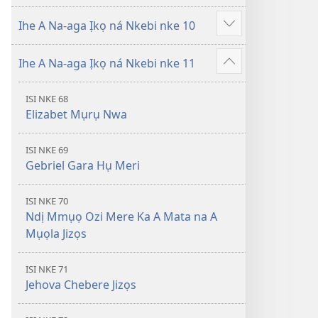
Ihe A Na-aga Ịkọ ná Nkebi nke 10
Gosikwuo
Ihe A Na-aga Ịkọ ná Nkebi nke 11
Gosikwuo
ISI NKE 68
Elizabet Mụrụ Nwa
ISI NKE 69
Gebriel Gara Hụ Meri
ISI NKE 70
Ndị Mmụọ Ozi Mere Ka A Mata na A
Mụọla Jizọs
ISI NKE 71
Jehova Chebere Jizọs