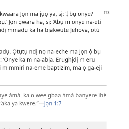
waara Jọn ma jụọ ya, sị: ‘Ị̀ bụ onye?
.’ Jọn gwara ha, sị: ‘Abụ m onye na-eti
ndị mmadụ ka ha bịakwute Jehova, otú
adụ. Ọtụtụ ndị nọ na-eche ma Jọn ọ̀ bụ
: ‘Onye ka m na-abịa. Erughịdị m eru
ji m mmiri na-eme baptizim, ma ọ ga-eji
nye àmà, ka o wee gbaa àmà banyere ìhè
’aka ya kwere.”​—
Jọn 1:7