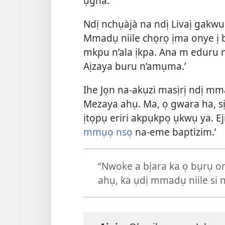
ụgha.’
Ndị nchụàjà na ndị Livaị gakwuk
Mmadụ niile chọrọ ịma onye ị bụ
mkpu n’ala ịkpa. Ana m eduru 
Aịzaya buru n’amụma.’
Ihe Jọn na-akụzi masịrị ndị mm
Mezaya ahụ. Ma, ọ gwara ha, sị
ịtọpụ eriri akpụkpọ ụkwụ ya. E
mmụọ nsọ
na-eme baptizim.’
“Nwoke a bịara ka ọ bụrụ o
ahụ, ka ụdị mmadụ niile si n