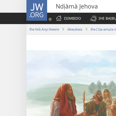
JW.ORG
Ndịàmà Jehova
ISIMBIDO
IHE BAỊB
Ihe Ndị Anyị Nwere
Akwụkwọ
Ihe Ị Ga-amụta 