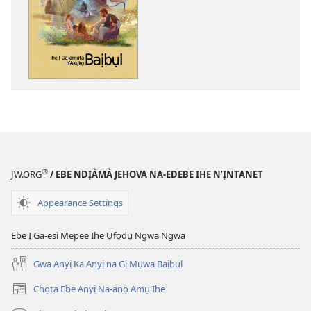
ụdị
ụdị
nke
nke
ị
ị
ga-
ga-
ewere
ewere
Ihe
Ihe
Ị
Ị
Ga-
Ga-
amụta
amụta
n’Akụkọ
n’Akụkọ
Baịbụl
Baịbụl
®
JW.ORG
/ EBE NDỊÀMÀ JEHOVA NA-EDEBE IHE N’ỊNTANET
Appearance Settings
Ebe Ị Ga-esi Mepee Ihe Ụfọdụ Ngwa Ngwa
Gwa Anyị Ka Anyị na Gị Mụwa Baịbụl
Chọta Ebe Anyị Na-anọ Amụ Ihe
(ga-
emepere