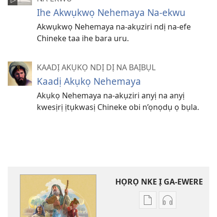
Ihe Akwụkwọ Nehemaya Na-ekwu
Akwụkwọ Nehemaya na-akụziri ndị na-efe
Chineke taa ihe bara uru.
KAADỊ AKỤKỌ NDỊ DỊ NA BAỊBỤL
Kaadị Akụkọ Nehemaya
Akụkọ Nehemaya na-akụziri anyị na anyị
kwesịrị ịtụkwasị Chineke obi n’ọnọdụ ọ bụla.
HỌRỌ NKE Ị GA-EWERE
Họrọ
Họrọ