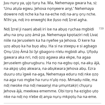
Juu nụrụ ya, ụjọ tụrụ ha. Ma, Nehemaya gwara ha, sị:
‘Unu atụla egwu. Jehova nọnyeere anyị.’ Nehemaya
dowere ndị nche ka ha na-eche ndị na-arụ ọrụ nche.
N’ihi ya, ndị iro enweghị ike ịlụso ndị Izrel agha.
Ndị Izrel ji naanị abalị iri ise na abụọ rụchaa mgbidi
ahụ na ọnụ ụzọ ámá ya. Nehemaya kpọtaziri ndị Livaị
niile na Jeruselem ka ha nyefee ya Jehova. O kere ha
ụzọ abụọ ka ha bụọ abụ. Ha si na steepụ e si agbago
Ọnụ Ụzọ Ámá Isi Iyi gbagoro n’elu mgbidi ahụ. Ụfọdụ
gawara aka nri, ndị ọzọ agawa aka ekpe, ha agaa
Jeruselem gburugburu. Ha nọ na-egbu opi, na-akụ ájà,
na-akpọ ụbọ akwara, na-abụkwara Jehova abụ. Ezra
duuru otu ìgwè na-aga, Nehemaya eduru ndị nke ọzọ
na-aga ruo mgbe ha ruru n’ụlọ nsọ. Mmadụ niile, ma
ndị nwoke ma ndị nwaanyị ma ụmụntakịrị chụụrụ
Jehova àjà, meekwa ememme. Obi tọrọ ha ezigbo ụtọ
nke na ndị nọ n’ebe dị anya nụrụ mkpọtụ ha na-eme.