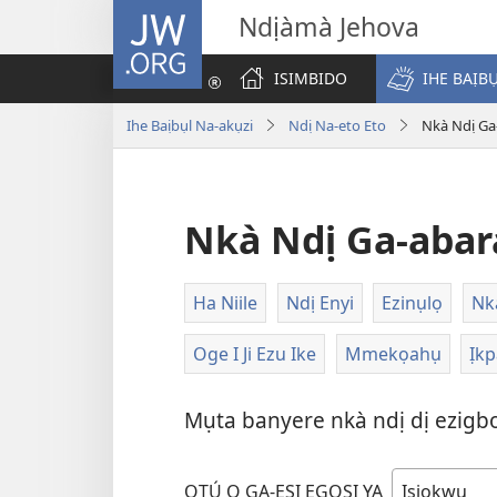
JW.ORG
Ndịàmà Jehova
ISIMBIDO
IHE BAỊB
Ihe Baịbụl Na-akụzi
Ndị Na-eto Eto
Nkà Ndị Ga
Nkà Ndị Ga-abar
Ha Niile
Ndị Enyi
Ezinụlọ
Nk
Oge I Ji Ezu Ike
Mmekọahụ
Ịkp
Mụta banyere nkà ndị dị ezigbo
OTÚ Ọ GA-ESI EGOSI YA