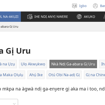
Igbo
Ba
Họrọ
(g
asụsụ
e
ỤL NA-AKỤZI
IHE NDỊ ANYỊ NWERE
AKỤKỌ
gị
e
-abara Gị Uru
ọz
ị
ga
an
gụ
a Gị Uru
ya
à na Ụzụ
Ụlọ Akwụkwọ
Nkà Ndị Ga-abara Gị Uru
Ih
a Maka Ọlụlụ
Ahụ́ Ike
Otú Obi Na-adị Gị
Gị na Chin
 mkpa na àgwà ndị ga-enyere gị aka ma i too, nd