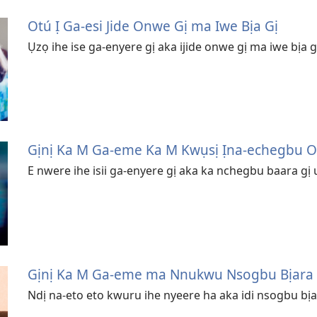
Otú Ị Ga-esi Jide Onwe Gị ma Iwe Bịa Gị
Ụzọ ihe ise ga-enyere gị aka ijide onwe gị ma iwe bịa gị
Gịnị Ka M Ga-eme Ka M Kwụsị Ịna-echegbu 
E nwere ihe isii ga-enyere gị aka ka nchegbu baara gị
Gịnị Ka M Ga-eme ma Nnukwu Nsogbu Bịara
Ndị na-eto eto kwuru ihe nyeere ha aka idi nsogbu bịa