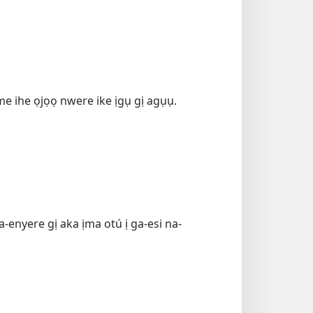
me ihe ọjọọ nwere ike ịgụ gị agụụ.
-enyere gị aka ịma otú ị ga-esi na-