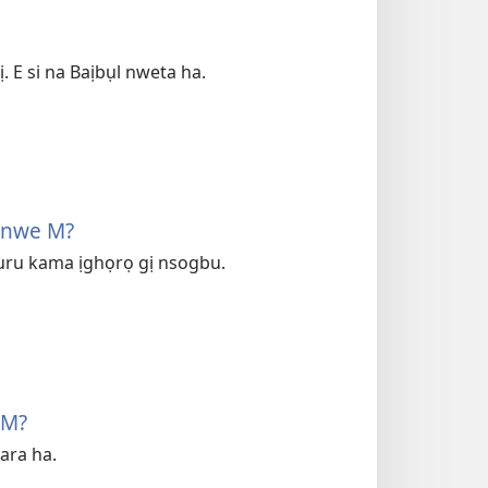
. E si na Baịbụl nweta ha.
Onwe M?
 uru kama ịghọrọ gị nsogbu.
 M?
ara ha.