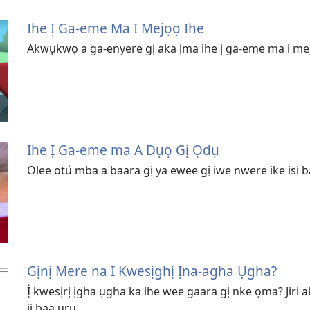
Ihe Ị Ga-eme Ma I Mejọọ Ihe
Akwụkwọ a ga-enyere gị aka ịma ihe ị ga-eme ma i mej
Ihe Ị Ga-eme ma A Dụọ Gị Ọdụ
Olee otú mba a baara gị ya ewee gị iwe nwere ike isi b
Gịnị Mere na I Kwesịghị Ịna-agha Ụgha?
Ị̀ kwesịrị ịgha ụgha ka ihe wee gaara gị nke ọma? Jiri
ji baa uru.