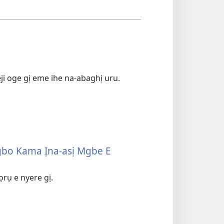
eji oge gị eme ihe na-abaghị uru.
ugbo Kama Ịna-asị Mgbe E
ọrụ e nyere gị.