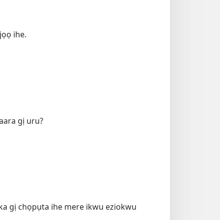
ọọ ihe.
aara gị uru?
 aka gị chọpụta ihe mere ikwu eziokwu