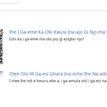
Ihe Ị Ga-eme Ka Obi Kwụsị Ịna-ajọ Gị Njọ ma
Gịnị ka ị ga-eme ma obi jọọ gị ezigbo njọ?
Olee Otú M Ga-esi Ghara Ịna-eche Ihe Na-ad
I mee ihe ndị e kwuru ebe a, ị ga-amụta otú ị ga-esi n