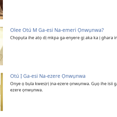
Olee Otú M Ga-esi Na-emeri Ọnwụnwa?
Chọpụta ihe atọ dị mkpa ga-enyere gị aka ka ị ghara i
Otú Ị Ga-esi Na-ezere Ọnwụnwa
Onye ọ bụla kwesịrị ịna-ezere ọnwụnwa. Gụọ ihe isii ga
ezere ọnwụnwa.