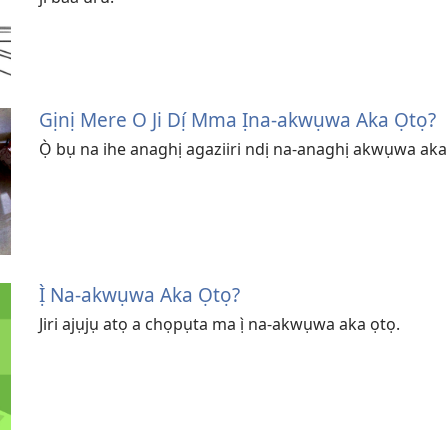
Gịnị Mere O Ji Dị́ Mma Ịna-akwụwa Aka Ọtọ?
Ọ̀ bụ na ihe anaghị agaziiri ndị na-anaghị akwụwa aka
Ị̀ Na-akwụwa Aka Ọtọ?
Jiri ajụjụ atọ a chọpụta ma ị̀ na-akwụwa aka ọtọ.