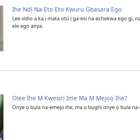
Ihe Ndị Na-Eto Eto Kwuru Gbasara Ego
Lee vidio a ka ị mata otú ị ga-esi na-echekwa ego gị, n
ele ego anya.
Olee Ihe M Kwesịrị Ime Ma M Mejọọ Ihe?
Onye ọ bụla na-emejọ ihe, ma ọ bụghị onye ọ bụla na-e