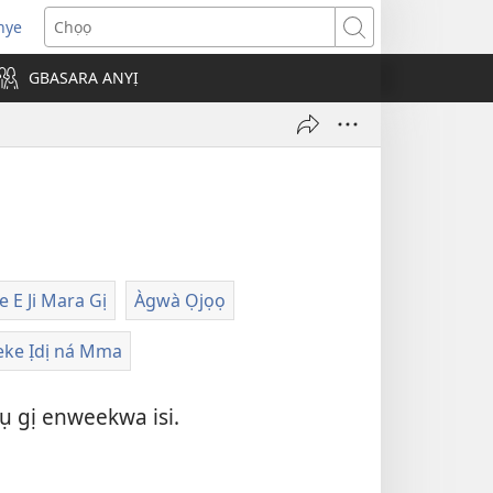
nye
a-
Chọọ
mepere
GBASARA ANYỊ
be
ọ
-
ọ
ọ
)
e E Ji Mara Gị
Àgwà Ọjọọ
eke Ịdị ná Mma
ụ gị enweekwa isi.