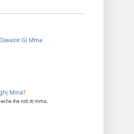
 Dịwazie Gị Mma
ịghị Mma?
a-eche ihe ndị dị mma.