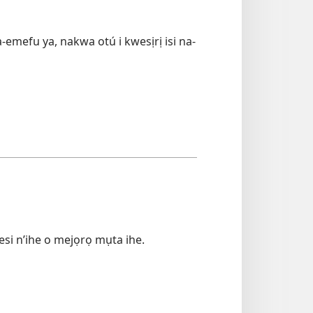
a-emefu ya, nakwa otú i kwesịrị isi na-
si n’ihe o mejọrọ mụta ihe.