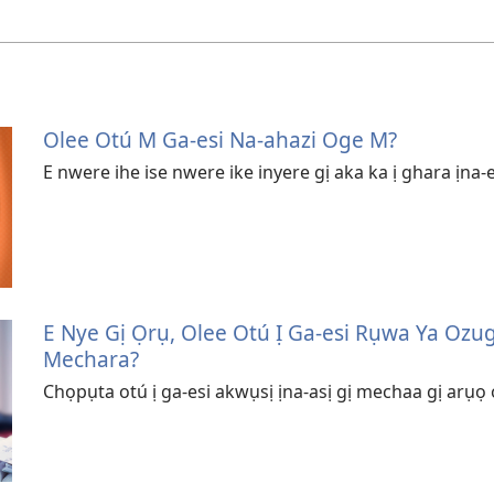
Olee Otú M Ga-esi Na-ahazi Oge M?
E nwere ihe ise nwere ike inyere gị aka ka ị ghara ịna-
E Nye Gị Ọrụ, Olee Otú Ị Ga-esi Rụwa Ya Oz
Mechara?
Chọpụta otú ị ga-esi akwụsị ịna-asị gị mechaa gị arụọ 