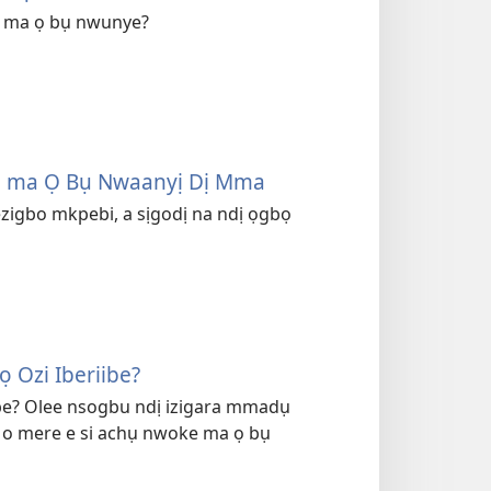
di ma ọ bụ nwunye?
ke ma Ọ Bụ Nwaanyị Dị Mma
ezigbo mkpebi, a sịgodị na ndị ọgbọ
ọ Ozi Iberiibe?
iibe? Olee nsogbu ndị izigara mmadụ
he o mere e si achụ nwoke ma ọ bụ