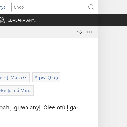
nye
a-
Chọọ
mepere
GBASARA ANYỊ
be
ọ
-
ọ
ọ
)
e E Ji Mara Gị
Àgwà Ọjọọ
eke Ịdị ná Mma
ahụ gụwa anyị. Olee otú ị ga-