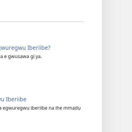
wuregwu Iberiibe?
ma e gwusawa gị ya.
u Iberiibe
sara egwuregwu iberiibe na ihe mmadụ