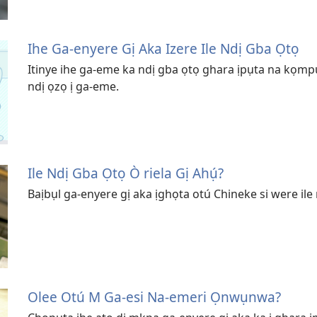
Ihe Ga-enyere Gị Aka Izere Ile Ndị Gba Ọtọ
Itinye ihe ga-eme ka ndị gba ọtọ ghara ịpụta na kọmpu
ndị ọzọ ị ga-eme.
Ile Ndị Gba Ọtọ Ò riela Gị Ahụ́?
Baịbụl ga-enyere gị aka ịghọta otú Chineke si were ile
Olee Otú M Ga-esi Na-emeri Ọnwụnwa?