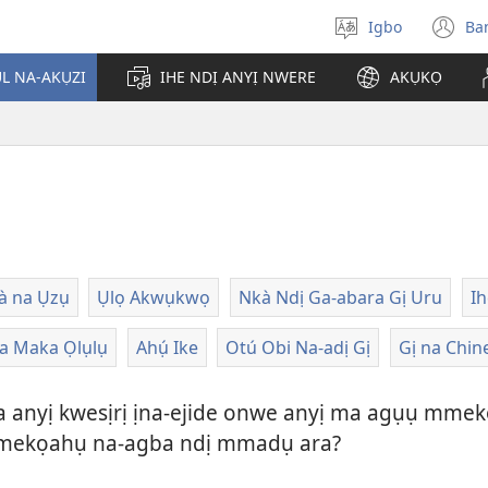
Igbo
Ba
Họrọ
(g
asụsụ
e
ỤL NA-AKỤZI
IHE NDỊ ANYỊ NWERE
AKỤKỌ
gị
e
ụ
ọz
ị
ga
an
gụ
ya
à na Ụzụ
Ụlọ Akwụkwọ
Nkà Ndị Ga-abara Gị Uru
Ih
a Maka Ọlụlụ
Ahụ́ Ike
Otú Obi Na-adị Gị
Gị na Chin
anyị kwesịrị ịna-ejide onwe anyị ma agụụ mmekọ
 mmekọahụ na-agba ndị mmadụ ara?