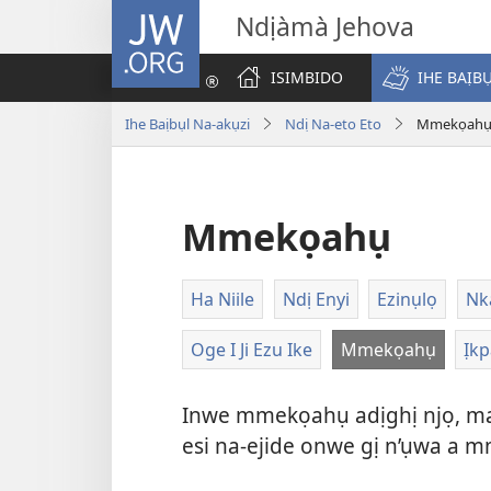
JW.ORG
Ndịàmà Jehova
ISIMBIDO
IHE BAỊB
Ihe Baịbụl Na-akụzi
Ndị Na-eto Eto
Mmekọah
Mmekọahụ
Ha Niile
Ndị Enyi
Ezinụlọ
Nk
Oge I Ji Ezu Ike
Mmekọahụ
Ịkp
Inwe mmekọahụ adịghị njọ, ma 
esi na-ejide onwe gị n’ụwa a