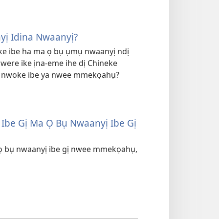
yị Idina Nwaanyị?
e ibe ha ma ọ bụ ụmụ nwaanyị ndị
ere ike ịna-eme ihe dị Chineke
ụ nwoke ibe ya nwee mmekọahụ?
Ibe Gị Ma Ọ Bụ Nwaanyị Ibe Gị
a ọ bụ nwaanyị ibe gị nwee mmekọahụ,