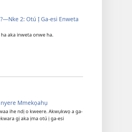
​—Nke 2: Otú Ị Ga-esi Enweta
 ha aka inweta onwe ha.
Banyere Mmekọahụ
ọwaa ihe ndị o kweere. Akwụkwọ a ga-
ekwara gị aka ịma otú ị ga-esi