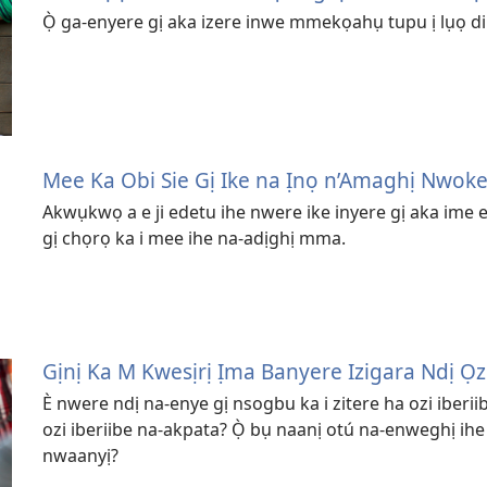
Ọ̀ ga-enyere gị aka izere inwe mmekọahụ tupu ị lụọ 
Mee Ka Obi Sie Gị Ike na Ịnọ n’Amaghị Nwo
Akwụkwọ a e ji edetu ihe nwere ike inyere gị aka ime 
gị chọrọ ka i mee ihe na-adịghị mma.
Gịnị Ka M Kwesịrị Ịma Banyere Izigara Ndị Ọz
È nwere ndị na-enye gị nsogbu ka i zitere ha ozi iber
ozi iberiibe na-akpata? Ọ̀ bụ naanị otú na-enweghị i
nwaanyị?