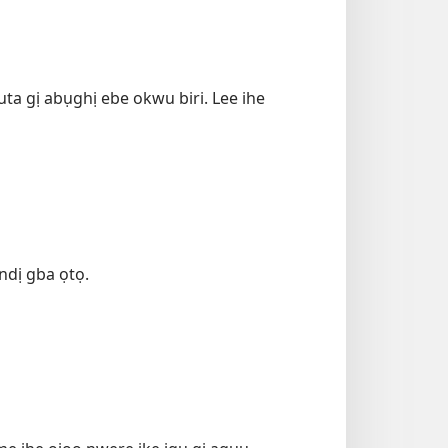
ta gị abụghị ebe okwu biri. Lee ihe
 ndị gba ọtọ.