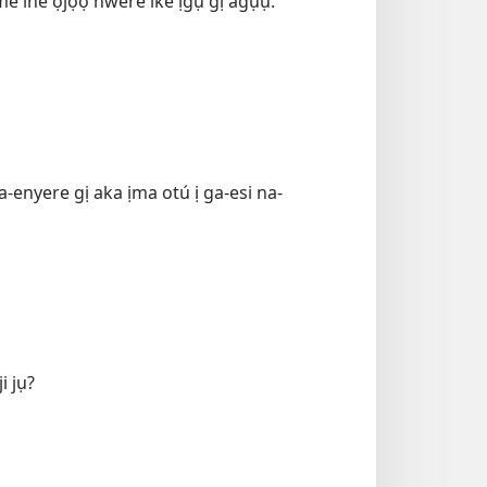
me ihe ọjọọ nwere ike ịgụ gị agụụ.
-enyere gị aka ịma otú ị ga-esi na-
i jụ?