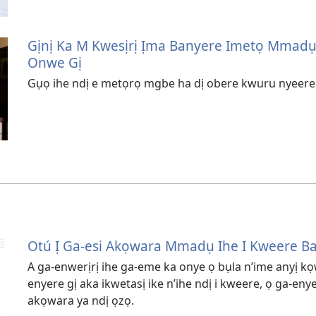
Gịnị Ka M Kwesịrị Ịma Banyere Imetọ Mmadụ?
Onwe Gị
Gụọ ihe ndị e metọrọ mgbe ha dị obere kwuru nyeere
Otú Ị Ga-esi Akọwara Mmadụ Ihe I Kweere 
A ga-enwerịrị ihe ga-eme ka onye ọ bụla n’ime anyị k
enyere gị aka ikwetasị ike n’ihe ndị i kweere, ọ ga-eny
akọwara ya ndị ọzọ.