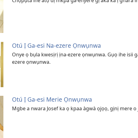
Chọpụta ihe atọ dị mkpa ga-enyere gị aka ka ị ghara i
Otú Ị Ga-esi Na-ezere Ọnwụnwa
Onye ọ bụla kwesịrị ịna-ezere ọnwụnwa. Gụọ ihe isii ga
ezere ọnwụnwa.
Otú Ị Ga-esi Merie Ọnwụnwa
Mgbe a nwara Josef ka ọ kpaa àgwà ọjọọ, gịnị mere o j