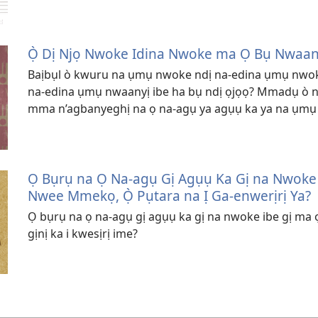
Ọ̀ Dị Njọ Nwoke Idina Nwoke ma Ọ Bụ Nwaan
Baịbụl ò kwuru na ụmụ nwoke ndị na-edina ụmụ nwok
na-edina ụmụ nwaanyị ibe ha bụ ndị ọjọọ? Mmadụ ò nw
mma n’agbanyeghị na ọ na-agụ ya agụụ ka ya na ụm
Ọ Bụrụ na Ọ Na-agụ Gị Agụụ Ka Gị na Nwoke 
Nwee Mmekọ, Ọ̀ Pụtara na Ị Ga-enwerịrị Ya?
Ọ bụrụ na ọ na-agụ gị agụụ ka gị na nwoke ibe gị m
gịnị ka i kwesịrị ime?