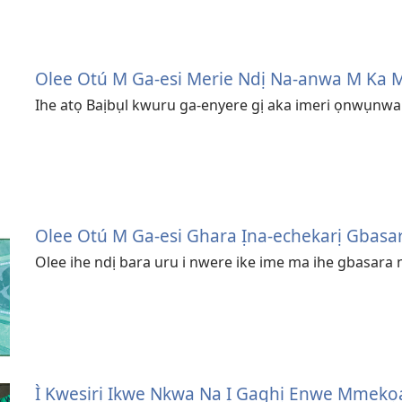
Olee Otú M Ga-esi Merie Ndị Na-anwa M Ka 
Ihe atọ Baịbụl kwuru ga-enyere gị aka imeri ọnwụnwa
Olee Otú M Ga-esi Ghara Ịna-echekarị Gba
Olee ihe ndị bara uru i nwere ike ime ma ihe gbasar
Ì Kwesịrị Ikwe Nkwa Na Ị Gaghị Enwe Mmekọ