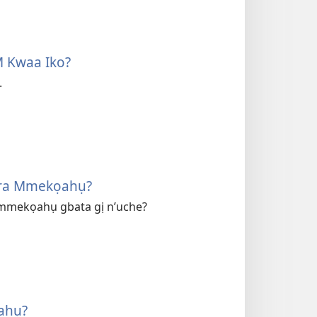
M Kwaa Iko?
.
sara Mmekọahụ?
a mmekọahụ gbata gị n’uche?
ahụ?