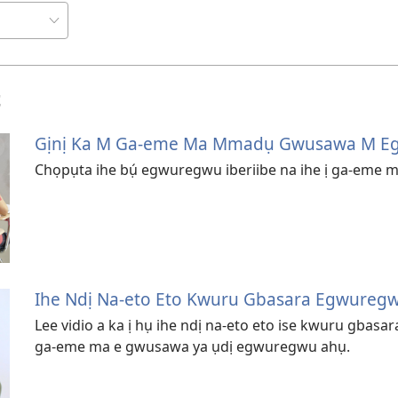
t
Gịnị Ka M Ga-eme Ma Mmadụ Gwusawa M Eg
Chọpụta ihe bụ́ egwuregwu iberiibe na ihe ị ga-eme 
Ihe Ndị Na-eto Eto Kwuru Gbasara Egwuregw
Lee vidio a ka ị hụ ihe ndị na-eto eto ise kwuru gba
ga-eme ma e gwusawa ya ụdị egwuregwu ahụ.