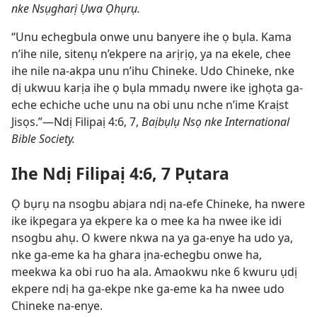
nke Nsụgharị Ụwa Ọhụrụ.
“Unu echegbula onwe unu banyere ihe ọ bụla. Kama
n’ihe nile, sitenụ n’ekpere na arịrịọ, ya na ekele, chee
ihe nile na-akpa unu n’ihu Chineke. Udo Chineke, nke
dị ukwuu karịa ihe ọ bụla mmadụ nwere ike ịghọta ga-
eche echiche uche unu na obi unu nche n’ime Kraịst
Jisọs.”​—Ndị Filipaị 4:6, 7,
Baịbụlụ Nsọ nke International
Bible Society.
Ihe Ndị Filipaị 4:6, 7 Pụtara
Ọ bụrụ na nsogbu abịara ndị na-efe Chineke, ha nwere
ike ikpegara ya ekpere ka o mee ka ha nwee ike idi
nsogbu ahụ. O kwere nkwa na ya ga-enye ha udo ya,
nke ga-eme ka ha ghara ịna-echegbu onwe ha,
meekwa ka obi ruo ha ala. Amaokwu nke 6 kwuru ụdị
ekpere ndị ha ga-ekpe nke ga-eme ka ha nwee udo
Chineke na-enye.