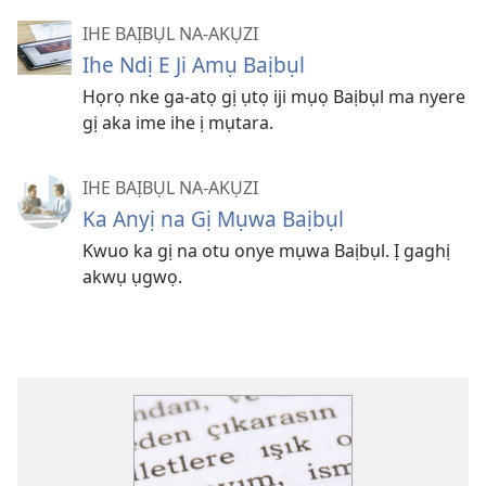
IHE BAỊBỤL NA-AKỤZI
Ihe Ndị E Ji Amụ Baịbụl
Họrọ nke ga-atọ gị ụtọ iji mụọ Baịbụl ma nyere
gị aka ime ihe ị mụtara.
IHE BAỊBỤL NA-AKỤZI
Ka Anyị na Gị Mụwa Baịbụl
Kwuo ka gị na otu onye mụwa Baịbụl. Ị gaghị
akwụ ụgwọ.