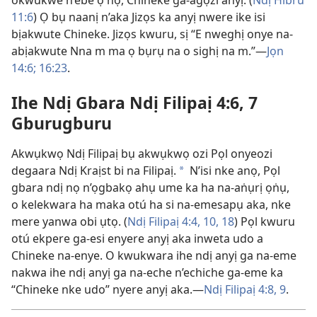
okwukwe n’ebe ọ nọ, Chineke ga-agọzi anyị. (
Ndị Hibru
11:6
) Ọ bụ naanị n’aka Jizọs ka anyị nwere ike isi
bịakwute Chineke. Jizọs kwuru, sị “E nweghị onye na-
abịakwute Nna m ma ọ bụrụ na o sighị na m.”​—
Jọn
14:6;
16:23
.
Ihe Ndị Gbara Ndị Filipaị 4:6, 7
Gburugburu
Akwụkwọ Ndị Filipaị bụ akwụkwọ ozi Pọl onyeozi
degaara Ndị Kraịst bi na Filipaị.
N’isi nke anọ, Pọl
a
gbara ndị nọ n’ọgbakọ ahụ ume ka ha na-aṅụrị ọṅụ,
o kelekwara ha maka otú ha si na-emesapụ aka, nke
mere yanwa obi ụtọ. (
Ndị Filipaị 4:​4,
10,
18
) Pọl kwuru
otú ekpere ga-esi enyere anyị aka inweta udo a
Chineke na-enye. O kwukwara ihe ndị anyị ga na-eme
nakwa ihe ndị anyị ga na-eche n’echiche ga-eme ka
“Chineke nke udo” nyere anyị aka.​—
Ndị Filipaị 4:​8, 9
.