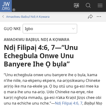
JW.ORG
Banye
(ga-
Gbanwee
Chọọ
ME
emepere
asụsụ
Ihe
YA
Amaokwu Baịbụl Ndị A Kọwara
gị
na
ebe
JW.ORG
GỤỌ NKE
ọzọ
ị
AMAOKWU BAỊBỤL NDỊ A KỌWARA
ga-
Ndị Filipaị 4:​6, 7​—“Unu
anọ
Echegbula Onwe Unu
gụọ
ya)
Banyere Ihe Ọ bụla”
“Unu echegbula onwe unu banyere ihe ọ bụla, kama
n’ihe niile, na-ekpenụ ekpere, na-arịọsikwanụ Chineke
arịrịọ ike ma na-ekele ya. Ọ bụ otú unu ga-esi mee ka
ọ mara ihe unu na-arịọ. Udo Chineke na-enye, nke
karịrị nghọta mmadụ, ga-esi n’aka Kraịst Jizọs chee obi
unu na echiche unu nche.”​—
Ndị Filipaị 4:​6, 7
,
Baịbụl Nsọ