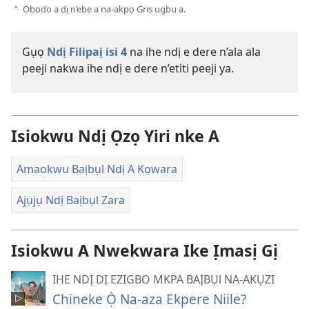
Obodo a dị n’ebe a na-akpọ Gris ugbu a.
a
Gụọ
Ndị Filipaị isi 4
na ihe ndị e dere n’ala ala
peeji nakwa ihe ndị e dere n’etiti peeji ya.
Isiokwu Ndị Ọzọ Yiri nke A
Amaokwu Baịbụl Ndị A Kọwara
Ajụjụ Ndị Baịbụl Zara
Isiokwu A Nwekwara Ike Ịmasị Gị
IHE NDỊ DỊ EZIGBO MKPA BAỊBỤl NA-AKỤZI
Chineke Ọ̀ Na-aza Ekpere Niile?