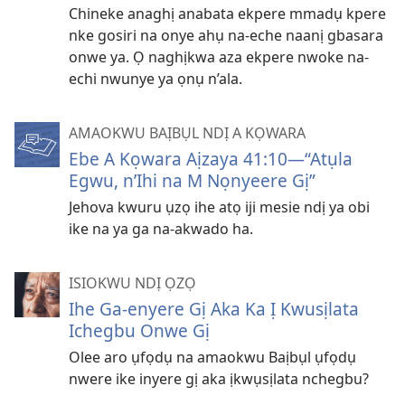
Chineke anaghị anabata ekpere mmadụ kpere
nke gosiri na onye ahụ na-eche naanị gbasara
onwe ya. Ọ naghịkwa aza ekpere nwoke na-
echi nwunye ya ọnụ n’ala.
AMAOKWU BAỊBỤL NDỊ A KỌWARA
Ebe A Kọwara Aịzaya 41:10—​“Atụla
Egwu, n’Ihi na M Nọnyeere Gị”
Jehova kwuru ụzọ ihe atọ iji mesie ndị ya obi
ike na ya ga na-akwado ha.
ISIOKWU NDỊ ỌZỌ
Ihe Ga-enyere Gị Aka Ka Ị Kwusịlata
Ichegbu Onwe Gị
Olee aro ụfọdụ na amaokwu Baịbụl ụfọdụ
nwere ike inyere gị aka ịkwụsịlata nchegbu?