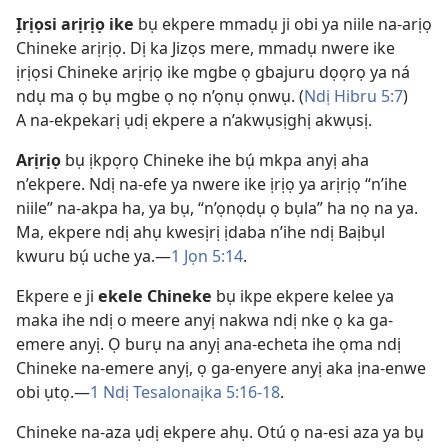
Ịrịọsi arịrịọ ike
bụ ekpere mmadụ ji obi ya niile na-arịọ
Chineke arịrịọ. Dị ka Jizọs mere, mmadụ nwere ike
ịrịọsi Chineke arịrịọ ike mgbe ọ gbajuru dọọrọ ya ná
ndụ ma ọ bụ mgbe ọ nọ n’ọnụ ọnwụ. (
Ndị Hibru 5:7
)
A na-ekpekarị ụdị ekpere a n’akwụsịghị akwụsị.
Arịrịọ
bụ ịkpọrọ Chineke ihe bụ́ mkpa anyị aha
n’ekpere. Ndị na-efe ya nwere ike ịrịọ ya arịrịọ “n’ihe
niile” na-akpa ha, ya bụ, “n’ọnọdụ ọ bụla” ha nọ na ya.
Ma, ekpere ndị ahụ kwesịrị ịdaba n’ihe ndị Baịbụl
kwuru bụ́ uche ya.​—
1 Jọn 5:14
.
Ekpere e ji
ekele Chineke
bụ ikpe ekpere kelee ya
maka ihe ndị o meere anyị nakwa ndị nke ọ ka ga-
emere anyị. Ọ burụ na anyị ana-echeta ihe ọma ndị
Chineke na-emere anyị, ọ ga-enyere anyị aka ịna-enwe
obi ụtọ.​—
1 Ndị Tesalonaịka 5:​16-18
.
Chineke na-aza ụdị ekpere ahụ. Otú ọ na-esi aza ya bụ