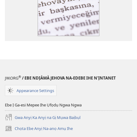
®
JW.ORG
/ EBE NDỊÀMÀ JEHOVA NA-EDEBE IHE N’ỊNTANET
Appearance Settings
Ebe Ị Ga-esi Mepee Ihe Ụfọdụ Ngwa Ngwa
Gwa Anyị Ka Anyị na Gị Mụwa Baịbụl
Chọta Ebe Anyị Na-anọ Amụ Ihe
(ga-
emepere