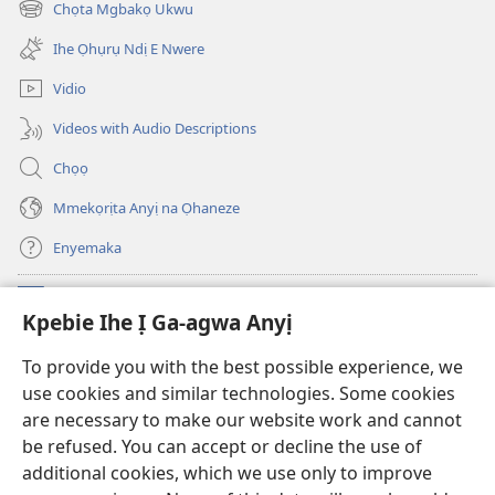
Chọta Mgbakọ Ukwu
(ga-
gị
emepere
ebe
Ihe Ọhụrụ Ndị E Nwere
gị
ọzọ
ebe
ị
Vidio
ọzọ
ga-
ị
anọ
Videos with Audio Descriptions
ga-
gụọ
anọ
ya)
Chọọ
gụọ
ya)
Mmekọrịta Anyị na Ọhaneze
Enyemaka
Onyinye
(ga-
Kpebie Ihe Ị Ga-agwa Anyị
emepere
gị
Ọ́bá Akwụkwọ Anyị NKE DỊ N’ỊNTANET™
To provide you with the best possible experience, we
(ga-
ebe
use cookies and similar technologies. Some cookies
emepere
ọzọ
®
JW Hub
gị
ị
are necessary to make our website work and cannot
(ga-
ebe
ga-
be refused. You can accept or decline the use of
emepere
ọzọ
anọ
Ọ́bá Akwụkwọ Watchtower
gị
additional cookies, which we use only to improve
ị
gụọ
ebe