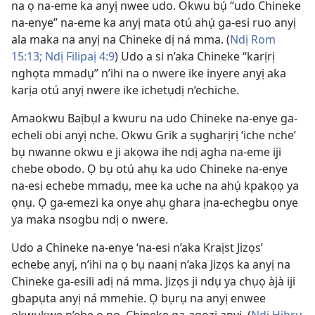
na ọ na-eme ka anyị nwee udo. Okwu bụ́ “udo Chineke
na-enye” na-eme ka anyị mata otú ahụ́ ga-esi ruo anyị
ala maka na anyị na Chineke dị ná mma. (
Ndị Rom
15:13;
Ndị Filipaị 4:9
) Udo a si n’aka Chineke “karịrị
nghọta mmadụ” n’ihi na o nwere ike inyere anyị aka
karịa otú anyị nwere ike ichetụdị n’echiche.
Amaokwu Baịbụl a kwuru na udo Chineke na-enye ga-
echeli obi anyị nche. Okwu Grik a sụgharịrị ‘iche nche’
bụ nwanne okwu e ji akọwa ihe ndị agha na-eme iji
chebe obodo. Ọ bụ otú ahụ ka udo Chineke na-enye
na-esi echebe mmadụ, mee ka uche na ahụ́ kpakọọ ya
ọnụ. Ọ ga-emezi ka onye ahụ ghara ịna-echegbu onye
ya maka nsogbu ndị o nwere.
Udo a Chineke na-enye ‘na-esi n’aka Kraịst Jizọs’
echebe anyị, n’ihi na ọ bụ naanị n’aka Jizọs ka anyị na
Chineke ga-esili adị ná mma. Jizọs ji ndụ ya chụọ àjà iji
gbapụta anyị ná mmehie. Ọ bụrụ na anyị enwee