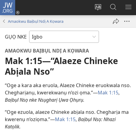
JW.ORG
Banye
(ga-
Gbanwee
Chọọ
ME
emepere
asụsụ
Ihe
YA
Amaokwu Baịbụl Ndị A Kọwara
gị
na
ebe
JW.ORG
GỤỌ NKE
ọzọ
ị
AMAOKWU BAỊBỤL NDỊ A KỌWARA
ga-
Mak 1:15​—“Alaeze Chineke
anọ
Abịala Nso”
gụọ
ya)
“Oge a kara aka eruola, Alaeze Chineke eruokwala nso.
Chegharịanụ, kwerekwanụ n’ozi ọma.”​—
Mak 1:​15
,
Baịbụl Nsọ nke Nsụgharị Ụwa Ọhụrụ.
“Oge ezuola, alaeze Chineke abịala nso. Chegharịa ma
kwerenụ n’oziọma.”​—
Mak 1:​15
,
Baịbụl Nsọ: Nhazi
Katọlik.