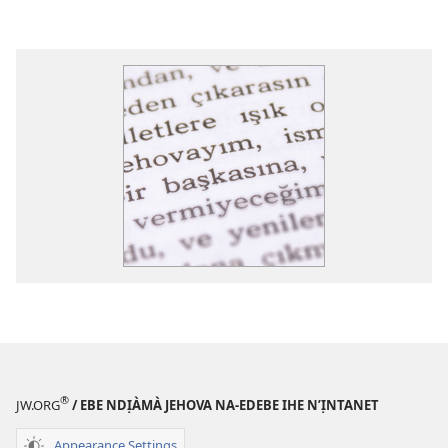
®
JW.ORG
/ EBE NDỊÀMÀ JEHOVA NA-EDEBE IHE N’ỊNTANET
Appearance Settings