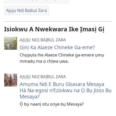
Ajụjụ Ndị Baịbụl Zara
Isiokwu A Nwekwara Ike Ịmasị Gị
AJỤJỤ NDỊ BAỊBỤL ZARA
Gịnị Ka Alaeze Chineke Ga-eme?
Chọpụta ihe Alaeze Chineke ga-emere ụmụ
mmadụ ma ọ chịwa ụwa.
AJỤJỤ NDỊ BAỊBỤL ZARA
Amụma Ndị E Buru Gbasara Mesaya
Hà Na-egosi n’Eziokwu na Ọ Bụ Jizọs Bụ
Mesaya?
Ọ̀ bụ naanị otu onye bụ Mesaya?