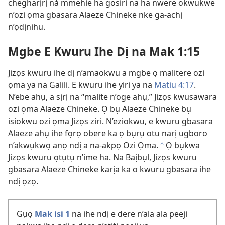
chegharịrị ná mmehie ha gosiri na ha nwere okwukwe
n’ozi ọma gbasara Alaeze Chineke nke ga-achị
n’ọdịnihu.
Mgbe E Kwuru Ihe Dị na Mak 1:15
Jizọs kwuru ihe dị n’amaokwu a mgbe ọ malitere ozi
ọma ya na Galili. E kwuru ihe yiri ya na
Matiu 4:17
.
N’ebe ahụ, a sịrị na “malite n’oge ahụ,” Jizọs kwusawara
ozi ọma Alaeze Chineke. Ọ bụ Alaeze Chineke bụ
isiokwu ozi ọma Jizọs ziri. N’eziokwu, e kwuru gbasara
Alaeze ahụ ihe fọrọ obere ka ọ bụrụ otu narị ugboro
n’akwụkwọ anọ ndị a na-akpọ Ozi Ọma.
Ọ bụkwa
c
Jizọs kwuru ọtụtụ n’ime ha. Na Baịbụl, Jizọs kwuru
gbasara Alaeze Chineke karịa ka o kwuru gbasara ihe
ndị ọzọ.
Gụọ
Mak isi 1
na ihe ndị e dere n’ala ala peeji