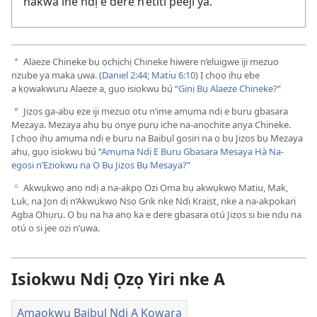
nakwa ihe ndị e dere n’etiti peeji ya.
Alaeze Chineke bụ ọchịchị Chineke hiwere n’eluigwe iji mezuo
a
nzube ya maka ụwa. (
Daniel 2:44;
Matiu 6:10
) Ị chọọ ịhụ ebe
a kọwakwuru Alaeze a, gụọ isiokwu bụ́ “
Gịnị Bụ Alaeze Chineke?
”
Jizọs ga-abụ eze iji mezuo otu n’ime amụma ndị e buru gbasara
b
Mezaya. Mezaya ahụ bụ onye pụrụ iche na-anọchite anya Chineke.
Ị chọọ ịhụ amụma ndị e buru na Baịbụl gosiri na ọ bụ Jizọs bụ Mezaya
ahụ, gụọ isiokwu bụ́ “
Amụma Ndị E Buru Gbasara Mesaya Hà Na-
egosi n’Eziokwu na Ọ Bụ Jizọs Bụ Mesaya?
”
Akwụkwọ anọ ndị a na-akpọ Ozi Ọma bụ akwụkwọ Matiu, Mak,
c
Luk, na Jọn dị n’Akwụkwọ Nsọ Grik nke Ndị Kraịst, nke a na-akpọkarị
Agba Ọhụrụ. Ọ bụ na ha anọ ka e dere gbasara otú Jizọs si bie ndụ na
otú o si jee ozi n’ụwa.
Isiokwu Ndị Ọzọ Yiri nke A
Amaokwu Baịbụl Ndị A Kọwara