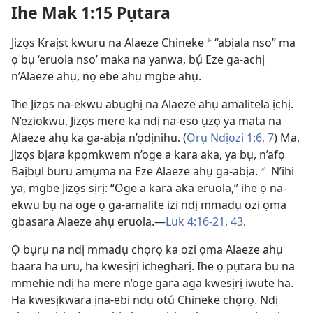
Ihe Mak 1:15 Pụtara
Jizọs Kraịst kwuru na Alaeze Chineke
“abịala nso” ma
a
ọ bụ ‘eruola nso’ maka na yanwa, bụ́ Eze ga-achị
n’Alaeze ahụ, nọ ebe ahụ mgbe ahụ.
Ihe Jizọs na-ekwu abụghị na Alaeze ahụ amalitela ịchị.
N’eziokwu, Jizọs mere ka ndị na-eso ụzọ ya mata na
Alaeze ahụ ka ga-abịa n’ọdịnihu. (
Ọrụ Ndịozi 1:​6, 7
) Ma,
Jizọs bịara kpọmkwem n’oge a kara aka, ya bụ, n’afọ
Baịbụl buru amụma na Eze Alaeze ahụ ga-abịa.
N’ihi
b
ya, mgbe Jizọs sịrị: “Oge a kara aka eruola,” ihe ọ na-
ekwu bụ na oge ọ ga-amalite izi ndị mmadụ ozi ọma
gbasara Alaeze ahụ eruola.​—
Luk 4:​16-21,
43
.
Ọ bụrụ na ndị mmadụ chọrọ ka ozi ọma Alaeze ahụ
baara ha uru, ha kwesịrị ichegharị. Ihe ọ pụtara bụ na
mmehie ndị ha mere n’oge gara aga kwesịrị iwute ha.
Ha kwesịkwara ịna-ebi ndụ otú Chineke chọrọ. Ndị