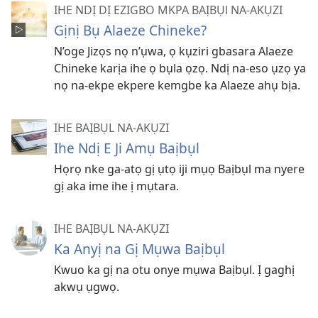
IHE NDỊ DỊ EZIGBO MKPA BAỊBỤl NA-AKỤZI
Gịnị Bụ Alaeze Chineke?
N’oge Jizọs nọ n’ụwa, ọ kụziri gbasara Alaeze
Chineke karịa ihe ọ bụla ọzọ. Ndị na-eso ụzọ ya
nọ na-ekpe ekpere kemgbe ka Alaeze ahụ bịa.
IHE BAỊBỤL NA-AKỤZI
Ihe Ndị E Ji Amụ Baịbụl
Họrọ nke ga-atọ gị ụtọ iji mụọ Baịbụl ma nyere
gị aka ime ihe ị mụtara.
IHE BAỊBỤL NA-AKỤZI
Ka Anyị na Gị Mụwa Baịbụl
Kwuo ka gị na otu onye mụwa Baịbụl. Ị gaghị
akwụ ụgwọ.