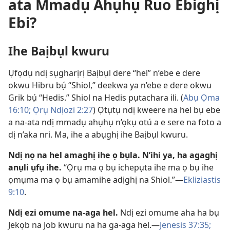
ata Mmadụ Ahụhụ Ruo Ebighị
Ebi?
Ihe Baịbụl kwuru
Ụfọdụ ndị sụgharịrị Baịbụl dere “hel” n’ebe e dere
okwu Hibru bụ́ “Shiol,” deekwa ya n’ebe e dere okwu
Grik bụ́ “Hedis.” Shiol na Hedis pụtachara ili. (
Abụ Ọma
16:10;
Ọrụ Ndịozi 2:​27
) Ọtụtụ ndị kweere na hel bụ ebe
a na-ata ndị mmadụ ahụhụ n’ọkụ otú a e sere na foto a
dị n’aka nri. Ma, ihe a abụghị ihe Baịbụl kwuru.
Ndị nọ na hel amaghị ihe ọ bụla. N’ihi ya, ha agaghị
anụli ụfụ ihe.
“Ọrụ ma ọ bụ ichepụta ihe ma ọ bụ ihe
ọmụma ma ọ bụ amamihe adịghị na Shiol.”​—
Ekliziastis
9:​10
.
Ndị ezi omume na-aga hel.
Ndị ezi omume aha ha bụ
Jekọb na Job kwuru na ha ga-aga hel.​—
Jenesis 37:35;