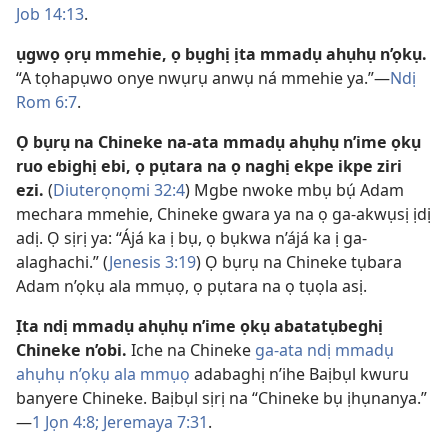
Job 14:13
.
ụgwọ ọrụ mmehie, ọ bụghị ịta mmadụ ahụhụ n’ọkụ.
“A tọhapụwo onye nwụrụ anwụ ná mmehie ya.”​—
Ndị
Rom 6:7
.
Ọ bụrụ na Chineke na-ata mmadụ ahụhụ n’ime ọkụ
ruo ebighị ebi, ọ pụtara na ọ naghị ekpe ikpe ziri
ezi.
(
Diuterọnọmi 32:4
) Mgbe nwoke mbụ bụ́ Adam
mechara mmehie, Chineke gwara ya na ọ ga-akwụsị ịdị
adị. Ọ sịrị ya: “Ájá ka ị bụ, ọ bụkwa n’ájá ka ị ga-
alaghachi.” (
Jenesis 3:​19
) Ọ bụrụ na Chineke tụbara
Adam n’ọkụ ala mmụọ, ọ pụtara na ọ tụọla asị.
Ịta ndị mmadụ ahụhụ n’ime ọkụ abatatụbeghị
Chineke n’obi.
Iche na Chineke
ga-ata ndị mmadụ
ahụhụ n’ọkụ ala mmụọ
adabaghị n’ihe Baịbụl kwuru
banyere Chineke. Baịbụl sịrị na “Chineke bụ ịhụnanya.”​
—
1 Jọn 4:8;
Jeremaya 7:​31
.