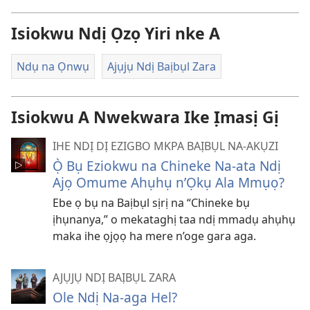
Isiokwu Ndị Ọzọ Yiri nke A
Ndụ na Ọnwụ
Ajụjụ Ndị Baịbụl Zara
Isiokwu A Nwekwara Ike Ịmasị Gị
IHE NDỊ DỊ EZIGBO MKPA BAỊBỤL NA-AKỤZI
Ọ̀ Bụ Eziokwu na Chineke Na-ata Ndị
Ajọ Omume Ahụhụ n’Ọkụ Ala Mmụọ?
Ebe ọ bụ na Baịbụl sịrị na “Chineke bụ
ịhụnanya,” o mekataghị taa ndị mmadụ ahụhụ
maka ihe ọjọọ ha mere n’oge gara aga.
AJỤJỤ NDỊ BAỊBỤL ZARA
Ole Ndị Na-aga Hel?