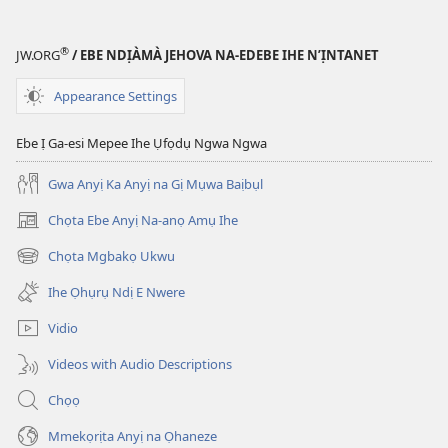
®
JW.ORG
/ EBE NDỊÀMÀ JEHOVA NA-EDEBE IHE N’ỊNTANET
Appearance Settings
Ebe Ị Ga-esi Mepee Ihe Ụfọdụ Ngwa Ngwa
Gwa Anyị Ka Anyị na Gị Mụwa Baịbụl
Chọta Ebe Anyị Na-anọ Amụ Ihe
(ga-
emepere
Chọta Mgbakọ Ukwu
(ga-
gị
emepere
ebe
Ihe Ọhụrụ Ndị E Nwere
gị
ọzọ
ebe
ị
Vidio
ọzọ
ga-
ị
anọ
Videos with Audio Descriptions
ga-
gụọ
anọ
ya)
Chọọ
gụọ
ya)
Mmekọrịta Anyị na Ọhaneze