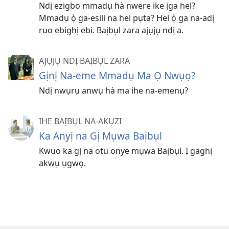
Ndị ezigbo mmadụ hà nwere ike ịga hel?
Mmadụ ọ̀ ga-esili na hel pụta? Hel ọ̀ ga na-adị
ruo ebighị ebi. Baịbụl zara ajụjụ ndị a.
AJỤJỤ NDỊ BAỊBỤL ZARA
Gịnị Na-eme Mmadụ Ma Ọ Nwụọ?
Ndị nwụrụ anwụ hà ma ihe na-emenụ?
IHE BAỊBỤL NA-AKỤZI
Ka Anyị na Gị Mụwa Baịbụl
Kwuo ka gị na otu onye mụwa Baịbụl. Ị gaghị
akwụ ụgwọ.