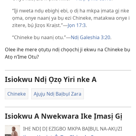
“Iji nweta ndụ ebighị ebi, ọ dị ha mkpa ịmata gị nke
ọma, onye naanị ya bụ ezi Chineke, matakwa onye i
zitere, bụ́ Jizọs Kraịst.”—
Jọn 17:3
.
“Chineke bụ naanị otu.”—
Ndị Galeshia 3:20
.
Olee ihe mere ọtụtụ ndị chọọchị ji ekwu na Chineke bụ
Atọ n’Ime Otu?
Isiokwu Ndị Ọzọ Yiri nke A
Chineke
Ajụjụ Ndị Baịbụl Zara
Isiokwu A Nwekwara Ike Ịmasị Gị
IHE NDỊ DỊ EZIGBO MKPA BAỊBỤL NA-AKỤZI