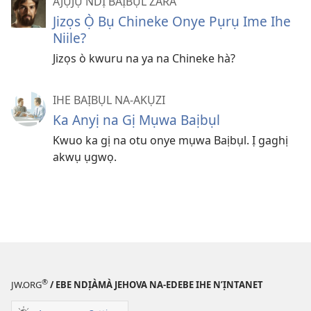
AJỤJỤ NDỊ BAỊBỤL ZARA
Jizọs Ọ̀ Bụ Chineke Onye Pụrụ Ime Ihe
Niile?
Jizọs ò kwuru na ya na Chineke hà?
IHE BAỊBỤL NA-AKỤZI
Ka Anyị na Gị Mụwa Baịbụl
Kwuo ka gị na otu onye mụwa Baịbụl. Ị gaghị
akwụ ụgwọ.
®
JW.ORG
/ EBE NDỊÀMÀ JEHOVA NA-EDEBE IHE N’ỊNTANET