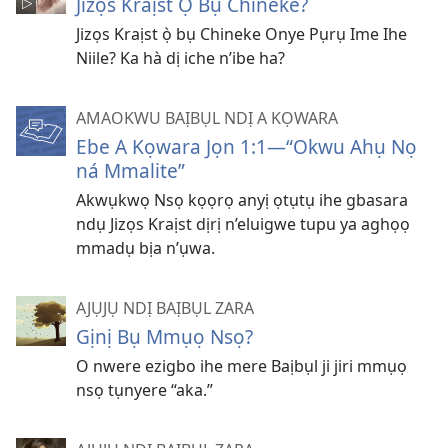
Jizọs Kraịst Ọ̀ Bụ Chineke?
Jizọs Kraịst ọ̀ bụ Chineke Onye Pụrụ Ime Ihe
Niile? Ka hà dị iche n’ibe ha?
AMAOKWU BAỊBỤL NDỊ A KỌWARA
Ebe A Kọwara Jọn 1:1​—“Okwu Ahụ Nọ
ná Mmalite”
Akwụkwọ Nsọ kọọrọ anyị ọtụtụ ihe gbasara
ndụ Jizọs Kraịst dịrị n’eluigwe tupu ya aghọọ
mmadụ bịa n’ụwa.
AJỤJỤ NDỊ BAỊBỤL ZARA
Gịnị Bụ Mmụọ Nsọ?
O nwere ezigbo ihe mere Baịbụl ji jiri mmụọ
nsọ tụnyere “aka.”