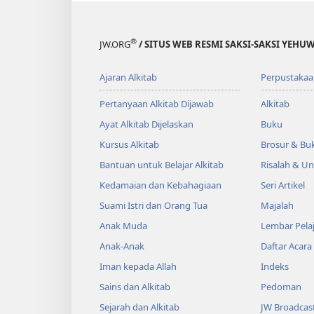
®
JW.ORG
/ SITUS WEB RESMI SAKSI-SAKSI YEHU
Ajaran Alkitab
Perpustakaa
Pertanyaan Alkitab Dijawab
Alkitab
Ayat Alkitab Dijelaskan
Buku
Kursus Alkitab
Brosur & Buk
Bantuan untuk Belajar Alkitab
Risalah & U
Kedamaian dan Kebahagiaan
Seri Artikel
Suami Istri dan Orang Tua
Majalah
Anak Muda
Lembar Pela
Anak-Anak
Daftar Acara
Iman kepada Allah
Indeks
Sains dan Alkitab
Pedoman
Sejarah dan Alkitab
JW Broadcas