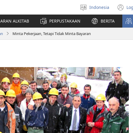
Indonesia
Log
Pilih
(t
bahasa
di
JARAN ALKITAB
PERPUSTAKAAN
BERITA
w
ba
an
Minta Pekerjaan, Tetapi Tidak Minta Bayaran