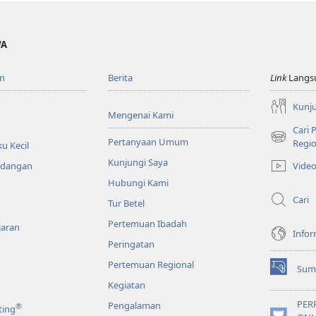
WA
n
Berita
Link
Langs
Kunju
Mengenai Kami
Cari
Pertanyaan Umum
(terbuka
Regio
u Kecil
di
Kunjungi Saya
Vide
ndangan
window
Hubungi Kami
baru)
Cari
Tur Betel
Pertemuan Ibadah
jaran
Infor
Peringatan
Pertemuan Regional
Sum
(terbuka
Kegiatan
di
window
PER
Pengalaman
®
ting
baru)