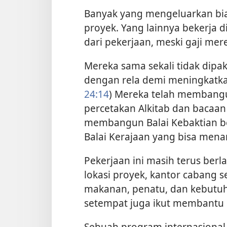
Banyak yang mengeluarkan biay
proyek. Yang lainnya bekerja di
dari pekerjaan, meski gaji mer
Mereka sama sekali tidak dipa
dengan rela demi meningkatkan 
24:14
) Mereka telah membang
percetakan Alkitab dan bacaan 
membangun Balai Kebaktian be
Balai Kerajaan yang bisa men
Pekerjaan ini masih terus berl
lokasi proyek, kantor cabang
makanan, penatu, dan kebutuha
setempat juga ikut membantu p
Sebuah program internasional