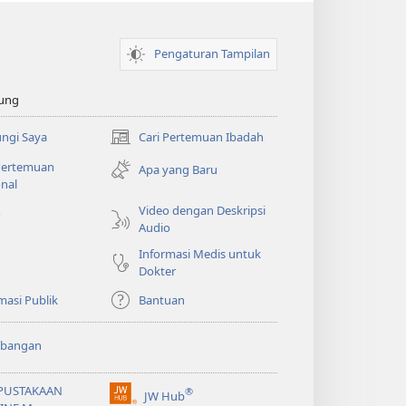
Pengaturan Tampilan
ung
ngi Saya
Cari Pertemuan Ibadah
(terbuka
di
 Pertemuan
Apa yang Baru
window
nal
baru)
Video dengan Deskripsi
o
Audio
Informasi Medis untuk
Dokter
masi Publik
Bantuan
bangan
PUSTAKAAN
®
JW Hub
(terbuka