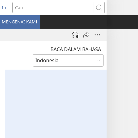
 In
erbuka
Cari
MENGENAI KAMI
indow
ru)
BACA DALAM BAHASA