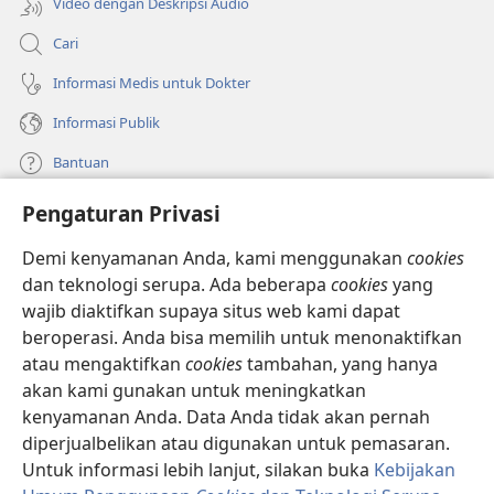
Video dengan Deskripsi Audio
Cari
Informasi Medis untuk Dokter
Informasi Publik
Bantuan
Pengaturan Privasi
Sumbangan
(terbuka
di
Demi kenyamanan Anda, kami menggunakan
cookies
window
PERPUSTAKAAN ONLINE Menara Pengawal
dan teknologi serupa. Ada beberapa
cookies
yang
(terbuka
baru)
wajib diaktifkan supaya situs web kami dapat
di
®
JW Hub
window
beroperasi. Anda bisa memilih untuk menonaktifkan
(terbuka
baru)
di
atau mengaktifkan
cookies
tambahan, yang hanya
®
JW Library
window
akan kami gunakan untuk meningkatkan
baru)
kenyamanan Anda. Data Anda tidak akan pernah
Watchtower Library
diperjualbelikan atau digunakan untuk pemasaran.
Untuk informasi lebih lanjut, silakan buka
Kebijakan