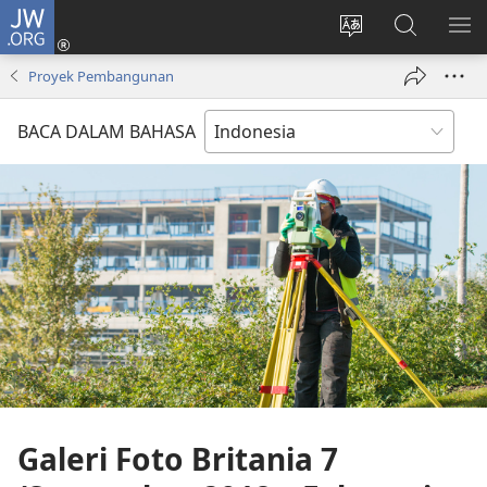
JW.ORG
Log
In
Ganti
Cari
TU
(terbuka
bahasa
di
ME
Proyek Pembangunan
di
situs
JW.ORG
window
BACA DALAM BAHASA
baru)
Galeri Foto Britania 7