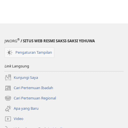
®
JW.ORG
/ SITUS WEB RESMI SAKSI-SAKSI YEHUWA
Pengaturan Tampilan
Link
Langsung
Kunjungi Saya
Cari Pertemuan Ibadah
(terbuka
di
Cari Pertemuan Regional
(terbuka
window
di
baru)
Apa yang Baru
window
baru)
Video