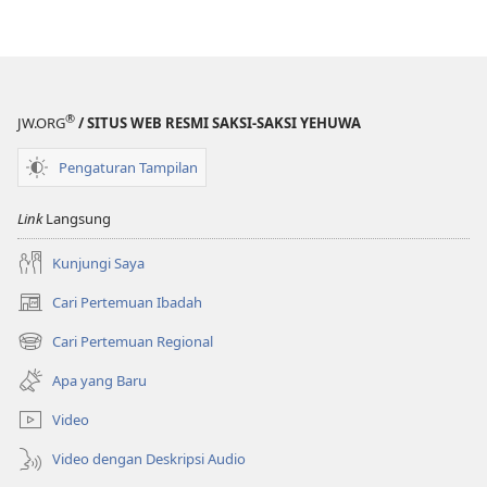
®
JW.ORG
/ SITUS WEB RESMI SAKSI-SAKSI YEHUWA
Pengaturan Tampilan
Link
Langsung
Kunjungi Saya
Cari Pertemuan Ibadah
(terbuka
di
Cari Pertemuan Regional
(terbuka
window
di
baru)
Apa yang Baru
window
baru)
Video
Video dengan Deskripsi Audio