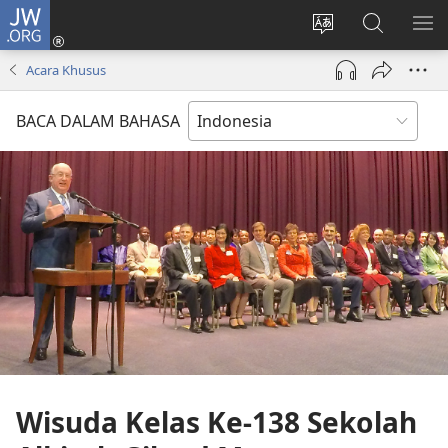
JW.ORG
Log
In
Ganti
Cari
TU
(terbuka
bahasa
di
ME
Acara Khusus
di
situs
JW.ORG
window
BACA DALAM BAHASA
baru)
Wisuda Kelas Ke-138 Sekolah