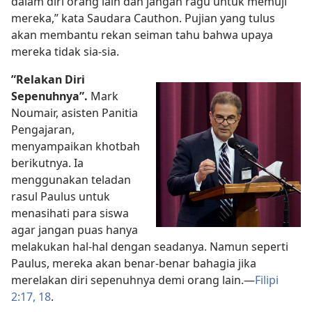
dalam diri orang lain dan jangan ragu untuk memuji
mereka,” kata Saudara Cauthon. Pujian yang tulus
akan membantu rekan seiman tahu bahwa upaya
mereka tidak sia-sia.
”Relakan Diri
Sepenuhnya”.
Mark
Noumair, asisten Panitia
Pengajaran,
menyampaikan khotbah
berikutnya. Ia
menggunakan teladan
rasul Paulus untuk
menasihati para siswa
agar jangan puas hanya
melakukan hal-hal dengan seadanya. Namun seperti
Paulus, mereka akan benar-benar bahagia jika
merelakan diri sepenuhnya demi orang lain.—
Filipi
2:17, 18
.