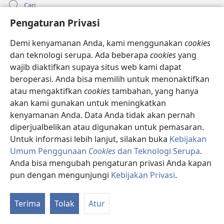
Cari
Pengaturan Privasi
Informasi Medis untuk Dokter
Informasi Publik
Demi kenyamanan Anda, kami menggunakan
cookies
dan teknologi serupa. Ada beberapa
cookies
yang
Bantuan
wajib diaktifkan supaya situs web kami dapat
beroperasi. Anda bisa memilih untuk menonaktifkan
Sumbangan
(terbuka
atau mengaktifkan
cookies
tambahan, yang hanya
di
akan kami gunakan untuk meningkatkan
window
PERPUSTAKAAN ONLINE Menara Pengawal
kenyamanan Anda. Data Anda tidak akan pernah
(terbuka
baru)
di
diperjualbelikan atau digunakan untuk pemasaran.
®
JW Hub
window
Untuk informasi lebih lanjut, silakan buka
Kebijakan
(terbuka
baru)
di
Umum Penggunaan
Cookies
dan Teknologi Serupa
.
®
JW Library
window
Anda bisa mengubah pengaturan privasi Anda kapan
baru)
pun dengan mengunjungi
Kebijakan Privasi
.
Watchtower Library
Terima
Tolak
Atur