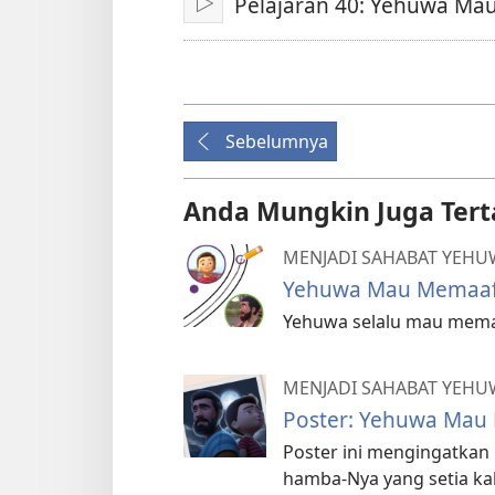
Pelajaran 40: Yehuwa M
Mainkan
Sebelumnya
Anda Mungkin Juga Tert
MENJADI SAHABAT YEH
Yehuwa Mau Memaa
Yehuwa selalu mau mema
MENJADI SAHABAT YEHU
Poster: Yehuwa Mau
Poster ini mengingatka
hamba-Nya yang setia ka