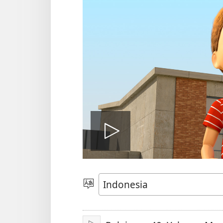
Putar
video
Pilih
Bahasa