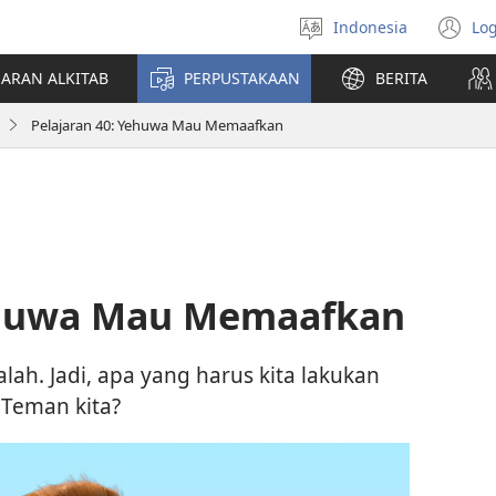
Indonesia
Log
Pilih
(t
bahasa
di
JARAN ALKITAB
PERPUSTAKAAN
BERITA
w
ba
Pelajaran 40: Yehuwa Mau Memaafkan
Yehuwa Mau Memaafkan
lah. Jadi, apa yang harus kita lakukan
 Teman kita?