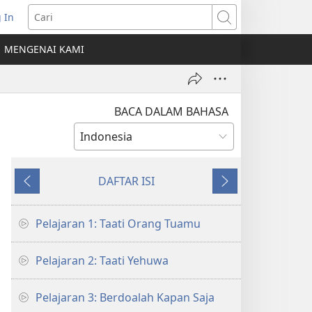
 In
erbuka
Cari
MENGENAI KAMI
indow
ru)
BACA DALAM BAHASA
DAFTAR ISI
Sebelumnya
Berikutnya
Pelajaran 1: Taati Orang Tuamu
Pelajaran 2: Taati Yehuwa
Pelajaran 3: Berdoalah Kapan Saja