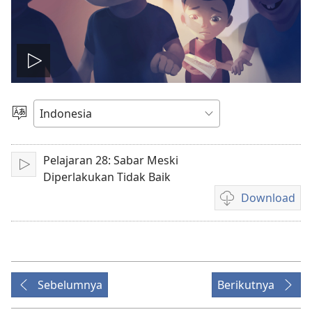
Putar
video
Pilih
Bahasa
Pelajaran 28: Sabar Meski
Mainkan
Diperlakukan Tidak Baik
Download
Pilihan
download
video
Sebelumnya
Berikutnya