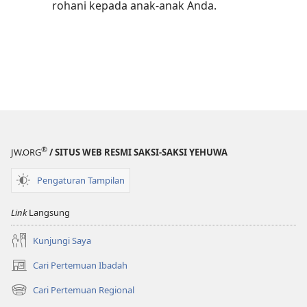
rohani kepada anak-anak Anda.
®
JW.ORG
/ SITUS WEB RESMI SAKSI-SAKSI YEHUWA
Pengaturan Tampilan
Link
Langsung
Kunjungi Saya
Cari Pertemuan Ibadah
(terbuka
di
Cari Pertemuan Regional
(terbuka
window