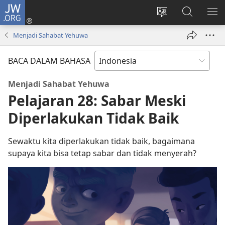
JW.ORG
Log
In
Ganti
Cari
TU
(terbuka
bahasa
di
ME
Menjadi Sahabat Yehuwa
di
situs
JW.ORG
window
BACA DALAM BAHASA
baru)
Menjadi Sahabat Yehuwa
Pelajaran 28: Sabar Meski
Diperlakukan Tidak Baik
Sewaktu kita diperlakukan tidak baik, bagaimana
supaya kita bisa tetap sabar dan tidak menyerah?