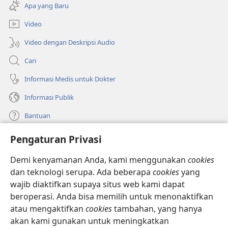
di
baru)
Apa yang Baru
window
baru)
Video
Video dengan Deskripsi Audio
Cari
Informasi Medis untuk Dokter
Informasi Publik
Bantuan
Pengaturan Privasi
Sumbangan
(terbuka
di
Demi kenyamanan Anda, kami menggunakan
cookies
window
PERPUSTAKAAN ONLINE Menara Pengawal
dan teknologi serupa. Ada beberapa
cookies
yang
(terbuka
baru)
wajib diaktifkan supaya situs web kami dapat
di
®
JW Hub
window
beroperasi. Anda bisa memilih untuk menonaktifkan
(terbuka
baru)
di
atau mengaktifkan
cookies
tambahan, yang hanya
®
JW Library
window
akan kami gunakan untuk meningkatkan
baru)