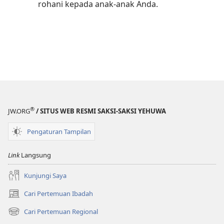
rohani kepada anak-anak Anda.
®
JW.ORG
/ SITUS WEB RESMI SAKSI-SAKSI YEHUWA
Pengaturan Tampilan
Link
Langsung
Kunjungi Saya
Cari Pertemuan Ibadah
(terbuka
di
Cari Pertemuan Regional
(terbuka
window