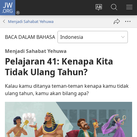
JW.ORG
Log
In
Ganti
Cari
TU
(terbuka
bahasa
di
ME
Menjadi Sahabat Yehuwa
di
situs
JW.ORG
window
BACA DALAM BAHASA
baru)
Menjadi Sahabat Yehuwa
Pelajaran 41: Kenapa Kita
Tidak Ulang Tahun?
Kalau kamu ditanya teman-teman kenapa kamu tidak
ulang tahun, kamu akan bilang apa?