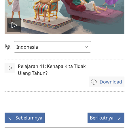
Putar
video
Pilih
Bahasa
Pelajaran 41: Kenapa Kita Tidak
Mainkan
Ulang Tahun?
Download
Pilihan
download
video
Sebelumnya
Berikutnya