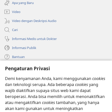
di
baru)
Apa yang Baru
window
baru)
Video
Video dengan Deskripsi Audio
Cari
Informasi Medis untuk Dokter
Informasi Publik
Bantuan
Pengaturan Privasi
Sumbangan
(terbuka
di
Demi kenyamanan Anda, kami menggunakan
cookies
window
PERPUSTAKAAN ONLINE Menara Pengawal
dan teknologi serupa. Ada beberapa
cookies
yang
(terbuka
baru)
wajib diaktifkan supaya situs web kami dapat
di
®
JW Hub
window
beroperasi. Anda bisa memilih untuk menonaktifkan
(terbuka
baru)
di
atau mengaktifkan
cookies
tambahan, yang hanya
®
JW Library
window
akan kami gunakan untuk meningkatkan
baru)