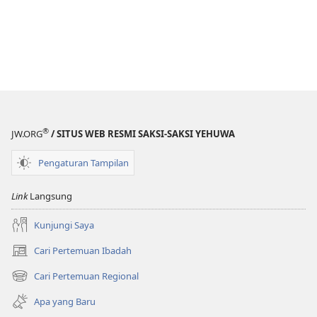
®
JW.ORG
/ SITUS WEB RESMI SAKSI-SAKSI YEHUWA
Pengaturan Tampilan
Link
Langsung
Kunjungi Saya
Cari Pertemuan Ibadah
(terbuka
di
Cari Pertemuan Regional
(terbuka
window
di
baru)
Apa yang Baru
window