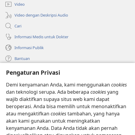
baru)
Video
Video dengan Deskripsi Audio
Cari
Informasi Medis untuk Dokter
Informasi Publik
Bantuan
Pengaturan Privasi
Sumbangan
(terbuka
di
Demi kenyamanan Anda, kami menggunakan
cookies
window
PERPUSTAKAAN ONLINE Menara Pengawal
dan teknologi serupa. Ada beberapa
cookies
yang
(terbuka
baru)
wajib diaktifkan supaya situs web kami dapat
di
®
JW Hub
window
beroperasi. Anda bisa memilih untuk menonaktifkan
(terbuka
baru)
di
atau mengaktifkan
cookies
tambahan, yang hanya
®
JW Library
window
akan kami gunakan untuk meningkatkan
baru)
kenyamanan Anda. Data Anda tidak akan pernah
Watchtower Library