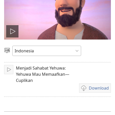
Putar
video
Pilih
Bahasa
Menjadi Sahabat Yehuwa:
Mainkan
Yehuwa Mau Memaafkan—
Cuplikan
Download
Pilihan
download
video