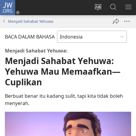
JW.ORG
Log
In
Ganti
Cari
TU
(terbuka
bahasa
di
ME
Menjadi Sahabat Yehuwa
di
situs
JW.ORG
window
BACA DALAM BAHASA
baru)
Menjadi Sahabat Yehuwa:
Menjadi Sahabat Yehuwa:
Yehuwa Mau Memaafkan—
Cuplikan
Berbuat benar itu kadang sulit, tapi kita tidak boleh
menyerah.