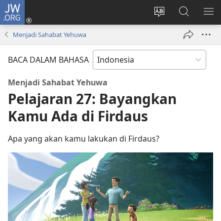
JW.ORG
Log
In
Ganti
Cari
TU
(terbuka
bahasa
di
ME
Menjadi Sahabat Yehuwa
di
situs
JW.ORG
window
BACA DALAM BAHASA
baru)
Menjadi Sahabat Yehuwa
Pelajaran 27: Bayangkan
Kamu Ada di Firdaus
Apa yang akan kamu lakukan di Firdaus?