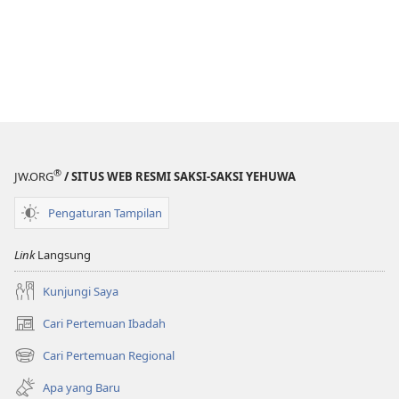
®
JW.ORG
/ SITUS WEB RESMI SAKSI-SAKSI YEHUWA
Pengaturan Tampilan
Link
Langsung
Kunjungi Saya
Cari Pertemuan Ibadah
(terbuka
di
Cari Pertemuan Regional
(terbuka
window
di
baru)
Apa yang Baru
window