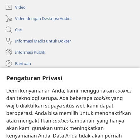
baru)
Video
Video dengan Deskripsi Audio
Cari
Informasi Medis untuk Dokter
Informasi Publik
Bantuan
Pengaturan Privasi
Sumbangan
(terbuka
di
Demi kenyamanan Anda, kami menggunakan
cookies
window
PERPUSTAKAAN ONLINE Menara Pengawal
dan teknologi serupa. Ada beberapa
cookies
yang
(terbuka
baru)
wajib diaktifkan supaya situs web kami dapat
di
®
JW Hub
window
beroperasi. Anda bisa memilih untuk menonaktifkan
(terbuka
baru)
di
atau mengaktifkan
cookies
tambahan, yang hanya
®
JW Library
window
akan kami gunakan untuk meningkatkan
baru)
kenyamanan Anda. Data Anda tidak akan pernah
Watchtower Library