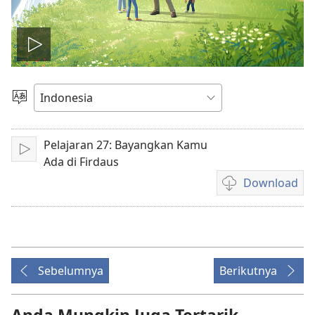
Putar
video
Pilih
Bahasa
Pelajaran 27: Bayangkan Kamu
Mainkan
Ada di Firdaus
Download
Pilihan
download
video
Sebelumnya
Berikutnya