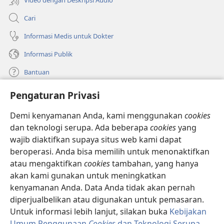
Cari
Informasi Medis untuk Dokter
Informasi Publik
Bantuan
Pengaturan Privasi
Sumbangan
(terbuka
di
Demi kenyamanan Anda, kami menggunakan
cookies
window
PERPUSTAKAAN ONLINE Menara Pengawal
dan teknologi serupa. Ada beberapa
cookies
yang
(terbuka
baru)
wajib diaktifkan supaya situs web kami dapat
di
®
JW Hub
window
beroperasi. Anda bisa memilih untuk menonaktifkan
(terbuka
baru)
di
atau mengaktifkan
cookies
tambahan, yang hanya
®
JW Library
window
akan kami gunakan untuk meningkatkan
baru)
kenyamanan Anda. Data Anda tidak akan pernah
Watchtower Library
diperjualbelikan atau digunakan untuk pemasaran.
Untuk informasi lebih lanjut, silakan buka
Kebijakan
Umum Penggunaan
Cookies
dan Teknologi Serupa
.