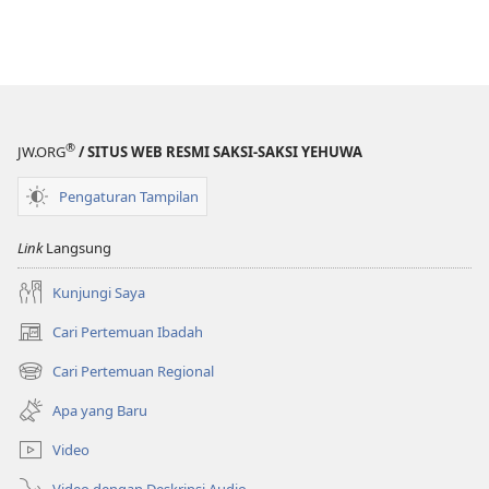
®
JW.ORG
/ SITUS WEB RESMI SAKSI-SAKSI YEHUWA
Pengaturan Tampilan
Link
Langsung
Kunjungi Saya
Cari Pertemuan Ibadah
(terbuka
di
Cari Pertemuan Regional
(terbuka
window
di
baru)
Apa yang Baru
window
baru)
Video
Video dengan Deskripsi Audio