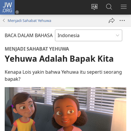
JW.ORG
Log
In
Ganti
Cari
TU
(terbuka
bahasa
di
ME
Menjadi Sahabat Yehuwa
di
situs
JW.ORG
window
BACA DALAM BAHASA
baru)
MENJADI SAHABAT YEHUWA
Yehuwa Adalah Bapak Kita
Kenapa Lois yakin bahwa Yehuwa itu seperti seorang
bapak?