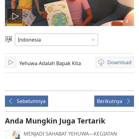
Putar
video
Pilih
Bahasa
Download
Yehuwa Adalah Bapak Kita
Mainkan
Pilihan
download
video
Sebelumnya
Berikutnya
Anda Mungkin Juga Tertarik
MENJADI SAHABAT YEHUWA—KEGIATAN