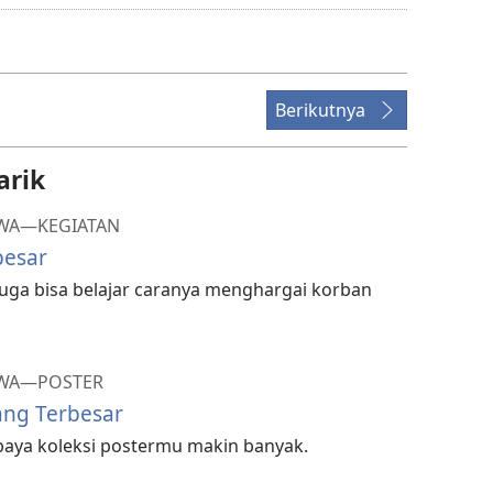
download
video
Berikutnya
arik
UWA—KEGIATAN
besar
n juga bisa belajar caranya menghargai korban
WA​—POSTER
yang Terbesar
upaya koleksi postermu makin banyak.