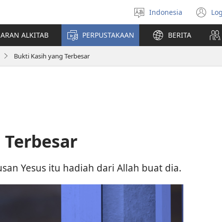
Indonesia
Log
Pilih
(t
bahasa
di
JARAN ALKITAB
PERPUSTAKAAN
BERITA
w
ba
Bukti Kasih yang Terbesar
 Terbesar
san Yesus itu hadiah dari Allah buat dia.