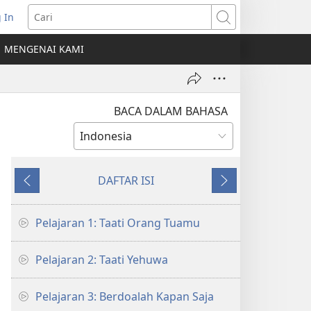
 In
erbuka
Cari
MENGENAI KAMI
indow
ru)
BACA DALAM BAHASA
DAFTAR ISI
Sebelumnya
Berikutnya
Pelajaran 1: Taati Orang Tuamu
Pelajaran 2: Taati Yehuwa
Pelajaran 3: Berdoalah Kapan Saja