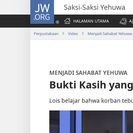
JW.ORG
Saksi-Saksi Yehuwa
HALAMAN UTAMA
A
Perpustakaan
Video
Menjadi Sahabat Yehuwa
MENJADI SAHABAT YEHUWA
Bukti Kasih yang
Lois belajar bahwa korban tebu