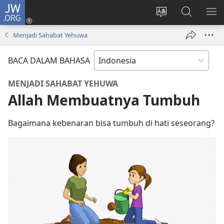
JW.ORG
Log
In
Ganti
Cari
TU
(terbuka
bahasa
di
ME
Menjadi Sahabat Yehuwa
di
situs
JW.ORG
window
BACA DALAM BAHASA
baru)
MENJADI SAHABAT YEHUWA
Allah Membuatnya Tumbuh
Bagaimana kebenaran bisa tumbuh di hati seseorang?