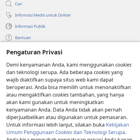
Cari
Informasi Medis untuk Dokter
Informasi Publik
Bantuan
Pengaturan Privasi
Sumbangan
(terbuka
di
Demi kenyamanan Anda, kami menggunakan
cookies
window
PERPUSTAKAAN ONLINE Menara Pengawal
dan teknologi serupa. Ada beberapa
cookies
yang
(terbuka
baru)
wajib diaktifkan supaya situs web kami dapat
di
®
JW Hub
window
beroperasi. Anda bisa memilih untuk menonaktifkan
(terbuka
baru)
di
atau mengaktifkan
cookies
tambahan, yang hanya
®
JW Library
window
akan kami gunakan untuk meningkatkan
baru)
kenyamanan Anda. Data Anda tidak akan pernah
Watchtower Library
diperjualbelikan atau digunakan untuk pemasaran.
Untuk informasi lebih lanjut, silakan buka
Kebijakan
Umum Penggunaan
Cookies
dan Teknologi Serupa
.
Anda bisa mengubah pengaturan privasi Anda kapan