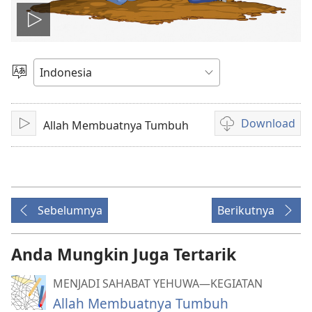
Putar
video
Pilih
Bahasa
Download
Allah Membuatnya Tumbuh
Mainkan
Pilihan
download
video
Sebelumnya
Berikutnya
Anda Mungkin Juga Tertarik
MENJADI SAHABAT YEHUWA—KEGIATAN
Allah Membuatnya Tumbuh