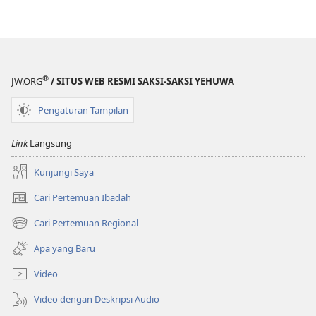
®
JW.ORG
/ SITUS WEB RESMI SAKSI-SAKSI YEHUWA
Pengaturan Tampilan
Link
Langsung
Kunjungi Saya
Cari Pertemuan Ibadah
(terbuka
di
Cari Pertemuan Regional
(terbuka
window
di
baru)
Apa yang Baru
window
baru)
Video
Video dengan Deskripsi Audio