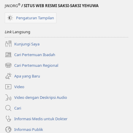
®
JW.ORG
/ SITUS WEB RESMI SAKSI-SAKSI YEHUWA
Pengaturan Tampilan
Link
Langsung
Kunjungi Saya
Cari Pertemuan Ibadah
(terbuka
di
Cari Pertemuan Regional
(terbuka
window
di
baru)
Apa yang Baru
window
baru)
Video
Video dengan Deskripsi Audio
Cari
Informasi Medis untuk Dokter
Informasi Publik