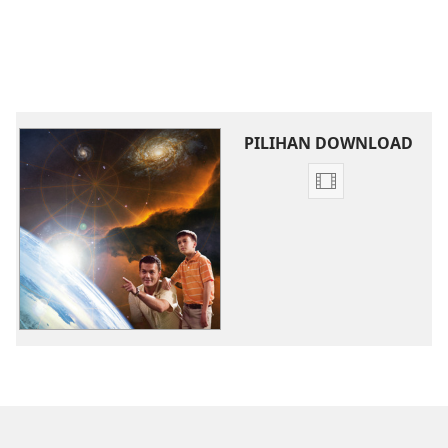
PILIHAN DOWNLOAD
Pilihan
download
video
Keajaiban
Ciptaan
Menyingkapkan
Kemuliaan
Allah