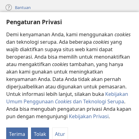
Bantuan
Pengaturan Privasi
Sumbangan
(terbuka
di
Demi kenyamanan Anda, kami menggunakan
cookies
window
PERPUSTAKAAN ONLINE Menara Pengawal
dan teknologi serupa. Ada beberapa
cookies
yang
(terbuka
baru)
wajib diaktifkan supaya situs web kami dapat
di
®
JW Hub
window
beroperasi. Anda bisa memilih untuk menonaktifkan
(terbuka
baru)
di
atau mengaktifkan
cookies
tambahan, yang hanya
®
JW Library
window
akan kami gunakan untuk meningkatkan
baru)
kenyamanan Anda. Data Anda tidak akan pernah
Watchtower Library
diperjualbelikan atau digunakan untuk pemasaran.
Untuk informasi lebih lanjut, silakan buka
Kebijakan
Umum Penggunaan
Cookies
dan Teknologi Serupa
.
Anda bisa mengubah pengaturan privasi Anda kapan
Copyright
© 2026 Watch Tower Bible and Tract Society of Pennsylvania.
pun dengan mengunjungi
Kebijakan Privasi
.
Ta
SYARAT PENGGUNAAN
|
KEBIJAKAN PRIVASI
|
PENGATURAN PRIVASI
Da
Terima
Tolak
Atur
Isi