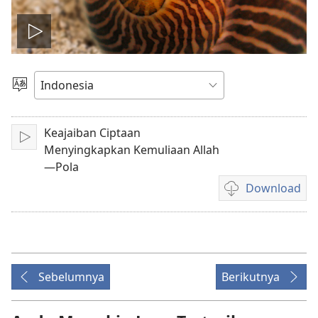
Putar
video
Pilih
Bahasa
Keajaiban Ciptaan
Mainkan
Menyingkapkan Kemuliaan Allah
—Pola
Download
Pilihan
download
video
Sebelumnya
Berikutnya