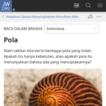
JW.ORG
Log
In
Ganti
Cari
TU
(terbuka
bahasa
di
ME
Keajaiban Ciptaan Menyingkapkan Kemuliaan Allah
di
situs
JW.ORG
window
BACA DALAM BAHASA
baru)
Pola
Alam sekitar kita berisi berbagai pola yang indah.
Apakah itu hanya kebetulan, atau apakah pola itu
menunjukkan bahwa ada yang menciptakannya?